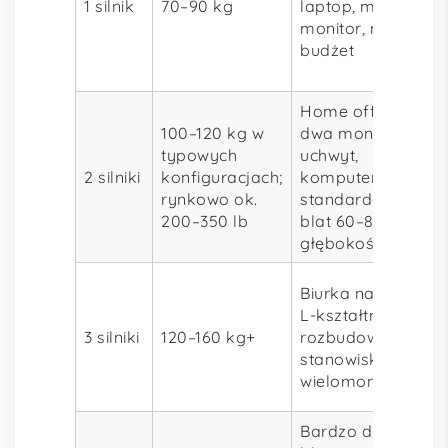
1 silnik
70–90 kg
laptop, mały
monitor, niski
budżet
Home office,
100–120 kg w
dwa monitory,
typowych
uchwyt,
2 silniki
konfiguracjach;
komputer,
rynkowo ok.
standardowy
200–350 lb
blat 60–80 cm
głębokości
Biurka narożne,
L-kształtne,
3 silniki
120–160 kg+
rozbudowane
stanowiska
wielomonitorowe
Bardzo duże