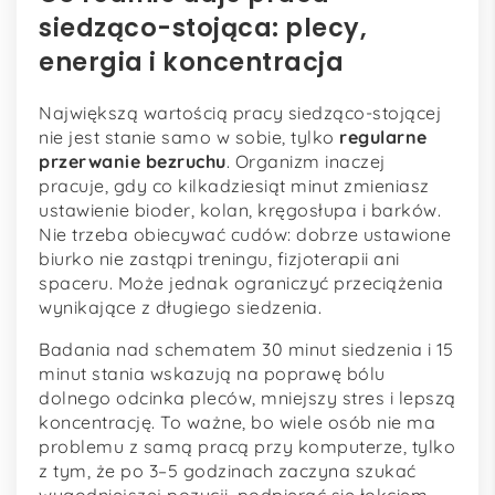
siedząco-stojąca: plecy,
energia i koncentracja
Największą wartością pracy siedząco-stojącej
nie jest stanie samo w sobie, tylko
regularne
przerwanie bezruchu
. Organizm inaczej
pracuje, gdy co kilkadziesiąt minut zmieniasz
ustawienie bioder, kolan, kręgosłupa i barków.
Nie trzeba obiecywać cudów: dobrze ustawione
biurko nie zastąpi treningu, fizjoterapii ani
spaceru. Może jednak ograniczyć przeciążenia
wynikające z długiego siedzenia.
Badania nad schematem 30 minut siedzenia i 15
minut stania wskazują na poprawę bólu
dolnego odcinka pleców, mniejszy stres i lepszą
koncentrację. To ważne, bo wiele osób nie ma
problemu z samą pracą przy komputerze, tylko
z tym, że po 3–5 godzinach zaczyna szukać
wygodniejszej pozycji, podpierać się łokciem,