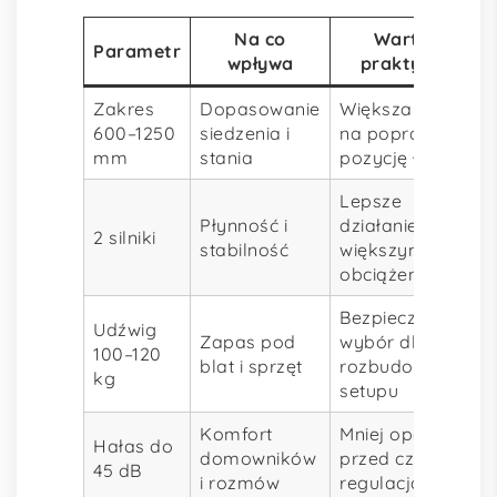
Na co
Wartość
Parametr
wpływa
praktyczna
Zakres
Dopasowanie
Większa szansa
600–1250
siedzenia i
na poprawną
mm
stania
pozycję łokci
Lepsze
Płynność i
działanie przy
2 silniki
stabilność
większym
obciążeniu
Bezpieczniejszy
Udźwig
Zapas pod
wybór dla
100–120
blat i sprzęt
rozbudowanego
kg
setupu
Komfort
Mniej oporu
Hałas do
domowników
przed częstą
45 dB
i rozmów
regulacją