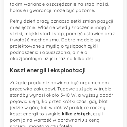
takim wariancie oszczędzanie na stabilności,
hałasie i gwarancji może być pozorne.
Pełny dzień pracy oznacza setki zmian pozycji
miesięcznie. Właśnie wtedy znaczenie mają 2
silniki, miękki start i stop, pamięć ustawień oraz
trwałość mechanizmu. Dobre modele są
projektowane z myślą o tysiącach cykli
podnoszenia i opuszczania, a nie o
okazjonalnym użyciu raz na kilka dni.
Koszt energii i eksploatacji
Zużycie prądu nie powinno być argumentem
przeciwko zakupowi. Typowe zużycie w trybie
standby wynosi około 5–10 W, a wyższy pobór
pojawia się tylko przez krótki czas, gdy blat
jedzie w górę lub w dół. W praktyce roczny
koszt energii to zwykle
kilka złotych
, czyli
pomijalna wartość w porównaniu z ceną
sprzętu, monitora czy fotela.