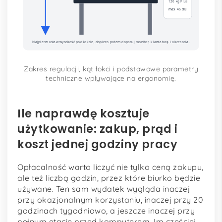
120 kg Plus
max 45 dB
Najpierw ustaw wysokość pod łokcie, dopiero potem dopasuj monitor, klawiaturę i akcesoria.
Zakres regulacji, kąt łokci i podstawowe parametry
techniczne wpływające na ergonomię.
Ile naprawdę kosztuje
użytkowanie: zakup, prąd i
koszt jednej godziny pracy
Opłacalność warto liczyć nie tylko ceną zakupu,
ale też liczbą godzin, przez które biurko będzie
używane. Ten sam wydatek wygląda inaczej
przy okazjonalnym korzystaniu, inaczej przy 20
godzinach tygodniowo, a jeszcze inaczej przy
pełnym etacie przed komputerem. Im częściej