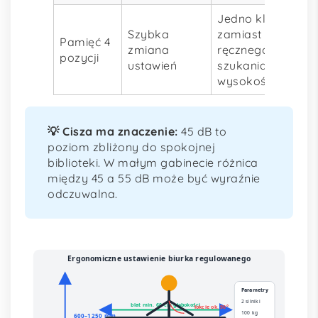
Jedno kliknięcie
Szybka
zamiast
Pamięć 4
zmiana
ręcznego
pozycji
ustawień
szukania
wysokości
💡 Cisza ma znaczenie:
45 dB to
poziom zbliżony do spokojnej
biblioteki. W małym gabinecie różnica
między 45 a 55 dB może być wyraźnie
odczuwalna.
Ergonomiczne ustawienie biurka regulowanego
Parametry
2 silniki
blat min. 60 cm głębokości
łokcie ok. 90°
100 kg
600–1250 mm