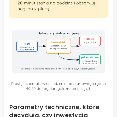
20 minut stania na godzinę i obserwuj
nogi oraz plecy.
Rytm pracy siedząco-stojącej
Jeśli tak
Obserwuj ciało
stój 10–15 min
Start
zmęczenie nóg?
40 min siedzenia
ból stóp lub pleców?
+ 20 min stania
Jeśli komfortowo
30 min siedzenia
+ 15 min stania
Nie chodzi o maksymalne stanie, tylko o rytm, który da się utrzymać przez tygodnie.
Prosty schemat przechodzenia od startowego rytmu
40:20 do regularnych zmian pozycji.
Parametry techniczne, które
decydują, czy inwestycja