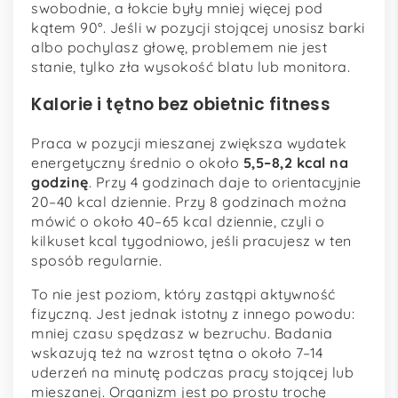
swobodnie, a łokcie były mniej więcej pod
kątem 90°. Jeśli w pozycji stojącej unosisz barki
albo pochylasz głowę, problemem nie jest
stanie, tylko zła wysokość blatu lub monitora.
Kalorie i tętno bez obietnic fitness
Praca w pozycji mieszanej zwiększa wydatek
energetyczny średnio o około
5,5–8,2 kcal na
godzinę
. Przy 4 godzinach daje to orientacyjnie
20–40 kcal dziennie. Przy 8 godzinach można
mówić o około 40–65 kcal dziennie, czyli o
kilkuset kcal tygodniowo, jeśli pracujesz w ten
sposób regularnie.
To nie jest poziom, który zastąpi aktywność
fizyczną. Jest jednak istotny z innego powodu:
mniej czasu spędzasz w bezruchu. Badania
wskazują też na wzrost tętna o około 7–14
uderzeń na minutę podczas pracy stojącej lub
mieszanej. Organizm jest po prostu trochę