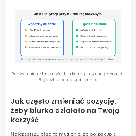
4h vs 8h pracy przy biurku regulowanym
4 godziny dziennie
8 godzin dziennie
+20–40 kcal dziennie
+40–65 kcal dziennie
opłaca się przy regularności
kilkaset kcal tygodniowo
ważna łatwość zmiany pozycji
większe znaczenie stabilności
dobry wybór: BASIC lub stelaż
100–120 kg, 45 dB, pamięć
Im dłuższy dzień pracy, tym większe znaczenie mają parametry techniczne i wygoda obsługi.
Porównanie opłacalności biurka regulowanego przy 4 i
8 godzinach pracy dziennie.
Jak często zmieniać pozycję,
żeby biurko działało na Twoją
korzyść
Najczęstszy błąd to myślenie, że po zakupie