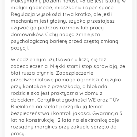
Maksymalny poziom hałasu 45 dB jest istotny w
małym gabinecie, mieszkaniu i open space.
Regulacja wysokości trwa krótko, ale jeśli
mechanizm jest głośny, szybko przestajesz
używać go podczas rozmów lub pracy
domowników. Cichy napęd zmniejsza
psychologiczną barierę przed częstą zmianą
pozycji.
W codziennym użytkowaniu liczą się też
zabezpieczenia. Miękki start i stop sprawiają, że
blat rusza płynnie. Zabezpieczenie
przeciwzgniotowe pomaga ograniczyć ryzyko
przy kontakcie z przeszkodą, a blokada
rodzicielska jest praktyczna w domu z
dzieckiem. Certyfikat zgodności WE oraz TÜV
Rheinland na stelaż porządkują temat
bezpieczeństwa i kontroli jakości. Gwarancja 5
lat na konstrukcję i 2 lata na elektronikę daje
rozsądny margines przy zakupie sprzętu do
pracy.