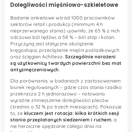
Dolegliwości mięśniowo-szkieletowe
Badanie ankietowe wśród 1000 pracowników
sektorów retail i produkcji (minimum 4 h
nieprzerwanego stania) ujawniło, że 65 % z nich
odczuwa ból lędźwi, a 58 % – ból stóp i kolan.
Przyczyną jest statyczne obciążenie
kręgosłupa, przeciążenie mięśni pośladkowych
oraz ścięgien Achillesa.
Szczególnie narażeni
są użytkownicy twardych powierzchni bez mat
antyzmęczeniowych
.
Dla porównania, w badaniach z zastosowaniem
biurek regulowanych – gdzie czas stania rzadko
przekracza 2 h jednorazowo – notowano
wyraźne zmniejszenie dolegliwości pleców
(średnio o 32 % po trzech miesiącach). Pokazuje
to, że
kluczem jest rotacja: kilka krótkich sesji
stania przeplatanych siedzeniem i ruchem
, a
nie heroiczne spędzanie całego dnia na