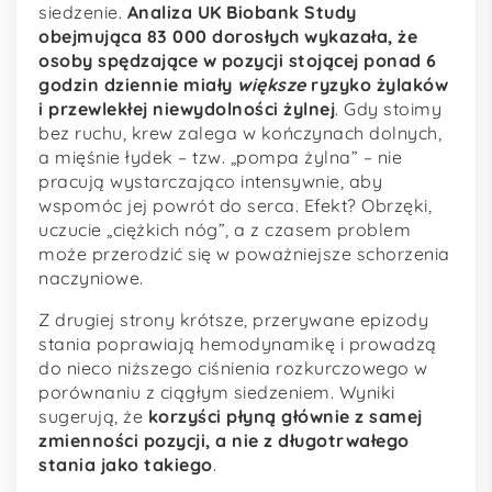
siedzenie.
Analiza UK Biobank Study
obejmująca 83 000 dorosłych wykazała, że
osoby spędzające w pozycji stojącej ponad 6
godzin dziennie miały
większe
ryzyko żylaków
i przewlekłej niewydolności żylnej
. Gdy stoimy
bez ruchu, krew zalega w kończynach dolnych,
a mięśnie łydek – tzw. „pompa żylna” – nie
pracują wystarczająco intensywnie, aby
wspomóc jej powrót do serca. Efekt? Obrzęki,
uczucie „ciężkich nóg”, a z czasem problem
może przerodzić się w poważniejsze schorzenia
naczyniowe.
Z drugiej strony krótsze, przerywane epizody
stania poprawiają hemodynamikę i prowadzą
do nieco niższego ciśnienia rozkurczowego w
porównaniu z ciągłym siedzeniem. Wyniki
sugerują, że
korzyści płyną głównie z samej
zmienności pozycji, a nie z długotrwałego
stania jako takiego
.