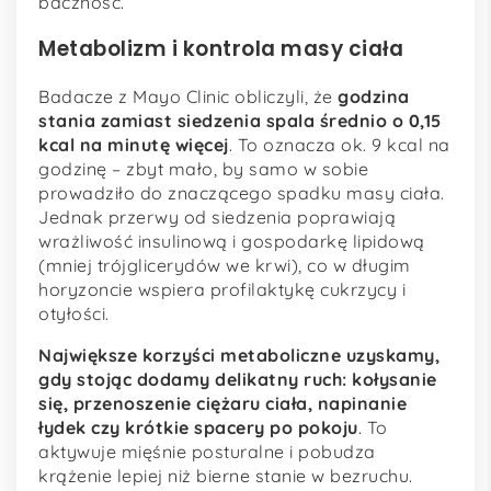
baczność.
Metabolizm i kontrola masy ciała
Badacze z Mayo Clinic obliczyli, że
godzina
stania zamiast siedzenia spala średnio o 0,15
kcal na minutę więcej
. To oznacza ok. 9 kcal na
godzinę – zbyt mało, by samo w sobie
prowadziło do znaczącego spadku masy ciała.
Jednak przerwy od siedzenia poprawiają
wrażliwość insulinową i gospodarkę lipidową
(mniej trójglicerydów we krwi), co w długim
horyzoncie wspiera profilaktykę cukrzycy i
otyłości.
Największe korzyści metaboliczne uzyskamy,
gdy stojąc dodamy delikatny ruch: kołysanie
się, przenoszenie ciężaru ciała, napinanie
łydek czy krótkie spacery po pokoju
. To
aktywuje mięśnie posturalne i pobudza
krążenie lepiej niż bierne stanie w bezruchu.