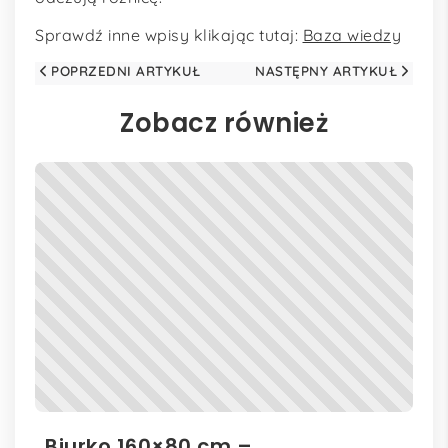
Sprawdź inne wpisy klikając tutaj:
Baza wiedzy
POPRZEDNI ARTYKUŁ
NASTĘPNY ARTYKUŁ
Zobacz również
Biurko 160×80 cm –
Il