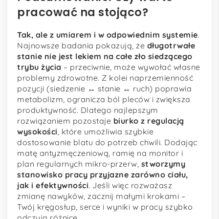
pracować na stojąco?
Tak, ale z umiarem i w odpowiednim systemie
.
Najnowsze badania pokazują, że
długotrwałe
stanie nie jest lekiem na całe zło siedzącego
trybu życia
– przeciwnie, może wywołać własne
problemy zdrowotne. Z kolei naprzemienność
pozycji (siedzenie ↔ stanie ↔ ruch) poprawia
metabolizm, ogranicza ból pleców i zwiększa
produktywność. Dlatego najlepszym
rozwiązaniem pozostaje
biurko z regulacją
wysokości
, które umożliwia szybkie
dostosowanie blatu do potrzeb chwili. Dodając
matę antyzmęczeniową, ramię na monitor i
plan regularnych mikro-przerw,
stworzymy
stanowisko pracy przyjazne zarówno ciału,
jak i efektywności
. Jeśli więc rozważasz
zmianę nawyków, zacznij małymi krokami –
Twój kręgosłup, serce i wyniki w pracy szybko
odczują różnicę.