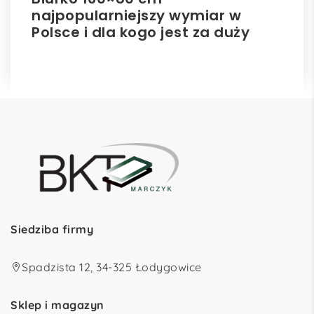
najpopularniejszy wymiar w
el
Polsce i dla kogo jest za duży
ro
Siedziba firmy
Spadzista 12, 34-325 Łodygowice
Sklep i magazyn