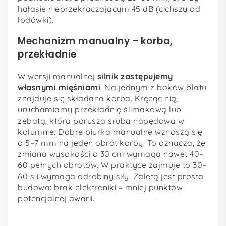
hałasie nieprzekraczającym 45 dB (cichszy od
lodówki).
Mechanizm manualny – korba,
przekładnie
W wersji manualnej
silnik zastępujemy
własnymi mięśniami
. Na jednym z boków blatu
znajduje się składana korba. Kręcąc nią,
uruchamiamy przekładnię ślimakową lub
zębatą, która porusza śrubą napędową w
kolumnie. Dobre biurka manualne wznoszą się
o 5–7 mm na jeden obrót korby. To oznacza, że
zmiana wysokości o 30 cm wymaga nawet 40–
60 pełnych obrotów. W praktyce zajmuje to 30–
60 s i wymaga odrobiny siły. Zaletą jest prosta
budowa: brak elektroniki = mniej punktów
potencjalnej awarii.