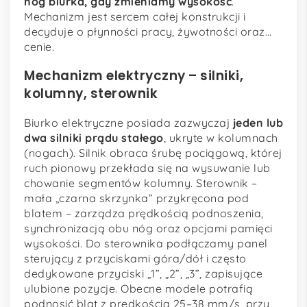
nóg biurka, gdy zmieniamy wysokość
.
Mechanizm jest sercem całej konstrukcji i
decyduje o płynności pracy, żywotności oraz…
cenie.
Mechanizm elektryczny – silniki,
kolumny, sterownik
Biurko elektryczne posiada zazwyczaj
jeden lub
dwa silniki prądu stałego
, ukryte w kolumnach
(nogach). Silnik obraca śrubę pociągową, której
ruch pionowy przekłada się na wysuwanie lub
chowanie segmentów kolumny. Sterownik –
mała „czarna skrzynka” przykręcona pod
blatem – zarządza prędkością podnoszenia,
synchronizacją obu nóg oraz opcjami pamięci
wysokości. Do sterownika podłączamy panel
sterujący z przyciskami góra/dół i często
dedykowane przyciski „1”, „2”, „3”, zapisujące
ulubione pozycje. Obecne modele potrafią
podnosić blat z prędkością 25–38 mm/s, przy