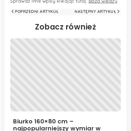
Sprawdź inne wpisy klikając tutaj:
Baza wiedzy
POPRZEDNI ARTYKUŁ
NASTĘPNY ARTYKUŁ
Zobacz również
Biurko 160×80 cm –
Il
najpopularniejszy wymiar w
el