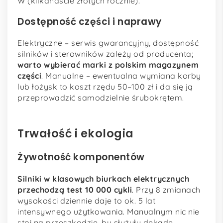
W (kilkanaście złotych rocznie).
Dostępność części i naprawy
Elektryczne – serwis gwarancyjny, dostępność
silników i sterowników zależy od producenta;
warto wybierać marki z polskim magazynem
części
. Manualne – ewentualna wymiana korby
lub łożysk to koszt rzędu 50–100 zł i da się ją
przeprowadzić samodzielnie śrubokrętem.
Trwałość i ekologia
Żywotność komponentów
Silniki w klasowych biurkach elektrycznych
przechodzą test 10 000 cykli
. Przy 8 zmianach
wysokości dziennie daje to ok. 5 lat
intensywnego użytkowania. Manualnym nic nie
stoi na przeszkodzie, by służyły dekadę –