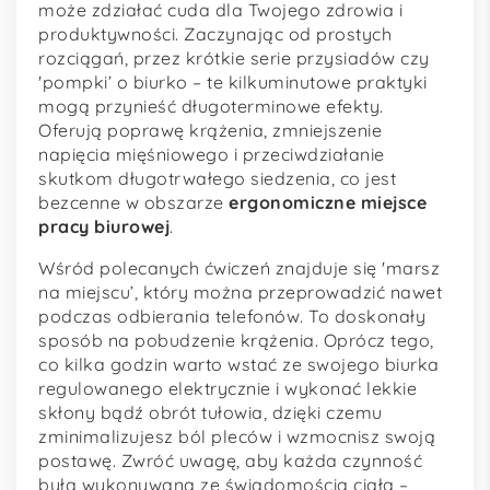
może zdziałać cuda dla Twojego zdrowia i
produktywności. Zaczynając od prostych
rozciągań, przez krótkie serie przysiadów czy
'pompki’ o biurko – te kilkuminutowe praktyki
mogą przynieść długoterminowe efekty.
Oferują poprawę krążenia, zmniejszenie
napięcia mięśniowego i przeciwdziałanie
skutkom długotrwałego siedzenia, co jest
bezcenne w obszarze
ergonomiczne miejsce
pracy biurowej
.
Wśród polecanych ćwiczeń znajduje się 'marsz
na miejscu’, który można przeprowadzić nawet
podczas odbierania telefonów. To doskonały
sposób na pobudzenie krążenia. Oprócz tego,
co kilka godzin warto wstać ze swojego biurka
regulowanego elektrycznie i wykonać lekkie
skłony bądź obrót tułowia, dzięki czemu
zminimalizujesz ból pleców i wzmocnisz swoją
postawę. Zwróć uwagę, aby każda czynność
była wykonywana ze świadomością ciała –