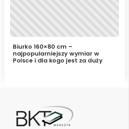
Biurko 160×80 cm –
Il
najpopularniejszy wymiar w
el
Polsce i dla kogo jest za duży
ro