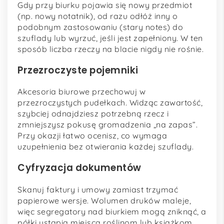
Gdy przy biurku pojawia się nowy przedmiot
(np. nowy notatnik), od razu odłóż inny o
podobnym zastosowaniu (stary notes) do
szuflady lub wyrzuć, jeśli jest zapełniony. W ten
sposób liczba rzeczy na blacie nigdy nie rośnie.
Przezroczyste pojemniki
Akcesoria biurowe przechowuj w
przezroczystych pudełkach. Widząc zawartość,
szybciej odnajdziesz potrzebną rzecz i
zmniejszysz pokusę gromadzenia „na zapas”.
Przy okazji łatwo ocenisz, co wymaga
uzupełnienia bez otwierania każdej szuflady.
Cyfryzacja dokumentów
Skanuj faktury i umowy zamiast trzymać
papierowe wersje. Wolumen druków maleje,
więc segregatory nad biurkiem mogą zniknąć, a
półki ustąpią miejsca roślinom lub książkom.