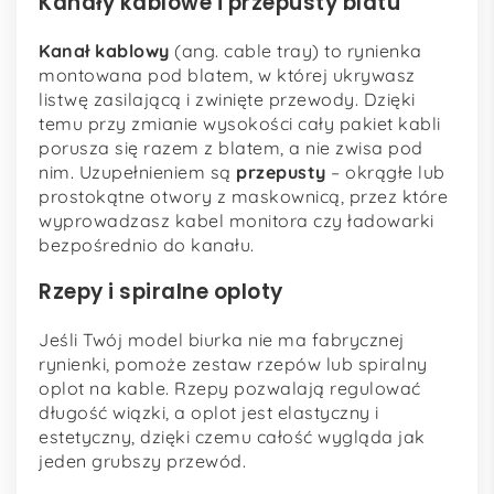
Kanały kablowe i przepusty blatu
Kanał kablowy
(ang. cable tray) to rynienka
montowana pod blatem, w której ukrywasz
listwę zasilającą i zwinięte przewody. Dzięki
temu przy zmianie wysokości cały pakiet kabli
porusza się razem z blatem, a nie zwisa pod
nim. Uzupełnieniem są
przepusty
– okrągłe lub
prostokątne otwory z maskownicą, przez które
wyprowadzasz kabel monitora czy ładowarki
bezpośrednio do kanału.
Rzepy i spiralne oploty
Jeśli Twój model biurka nie ma fabrycznej
rynienki, pomoże zestaw rzepów lub spiralny
oplot na kable. Rzepy pozwalają regulować
długość wiązki, a oplot jest elastyczny i
estetyczny, dzięki czemu całość wygląda jak
jeden grubszy przewód.