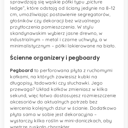
sprawdzają się wąskie półki typu „picture
ledge”, które odstają od ściany jedynie na 8–12
cm, umożliwiając postawienie segregatorów,
głośników czy dekoracji bez wizualnego
przytłoczenia pomieszczenia. W stylu
skandynawskim wybierz jasne drewno, w
industrialnym – metal i czarne uchwyty, a w
minimalistycznym – półki lakierowane na biało.
Ścienne organizery i pegboardy
Pegboard
to perforowana płyta z ruchomymi
kołkami, na których zawiesisz kubki na
długopisy, ładowarki czy słuchawki. Jego
przewaga? Układ kołków zmieniasz w kilka
sekund, więc łatwo dostosujesz rozmieszczenie
akcesoriów do aktualnych potrzeb bez
wiercenia kolejnych dziur w ścianie. Dodatkowo
płyta sama w sobie jest dekoracyjna –
wystarczy kilka roślin w mini-doniczkach, aby
wnętrze zyskało charakter.