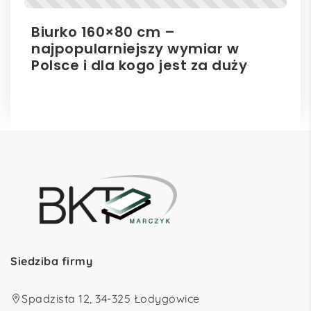
Biurko 160×80 cm –
Il
najpopularniejszy wymiar w
el
Polsce i dla kogo jest za duży
ro
Siedziba firmy
Spadzista 12, 34-325 Łodygowice