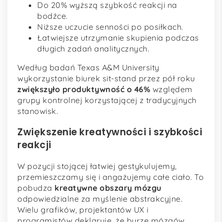
Do 20% wyższą szybkość reakcji na
bodźce.
Niższe uczucie senności po posiłkach.
Łatwiejsze utrzymanie skupienia podczas
długich zadań analitycznych.
Według badań Texas A&M University
wykorzystanie biurek sit-stand przez pół roku
zwiększyło produktywność o 46%
względem
grupy kontrolnej korzystającej z tradycyjnych
stanowisk.
Zwiększenie kreatywności i szybkości
reakcji
W pozycji stojącej łatwiej gestykulujemy,
przemieszczamy się i angażujemy całe ciało. To
pobudza
kreatywne obszary mózgu
odpowiedzialne za myślenie abstrakcyjne.
Wielu grafików, projektantów UX i
programistów deklaruje, że burze mózgów