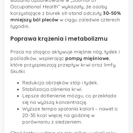
Badania opublikowane w „Journal of
Occupational Health” wykazały, że osoby
korzystające z biurek sit-stand odczuły
30-50%
mniejszy ból pleców
w ciągu zaledwie czterech
tygodni.
Poprawa krążenia i metabolizmu
Praca na stojąco aktywuje mięśnie nóg, łydek i
pośladków, wspierając
pompy mięśniowe
,
które przyspieszają przepływ krwi oraz limfy.
Skutki:
Redukcja obrzęków stóp i łydek.
Stabilizacja ciśnienia krwi.
Lepsze dotlenienie mózgu, co przekłada
się na wyższą koncentrację.
Wyższe tempo spalania kalorii – nawet o
20-30 kcal więcej na godzinę w
porównaniu z siedzeniem.
Choć liczby wydają się niewielkie, w skali roku