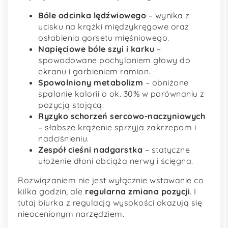
Bóle odcinka lędźwiowego
– wynika z
ucisku na krążki międzykręgowe oraz
osłabienia gorsetu mięśniowego.
Napięciowe bóle szyi i karku
–
spowodowane pochylaniem głowy do
ekranu i garbieniem ramion.
Spowolniony metabolizm
– obniżone
spalanie kalorii o ok. 30% w porównaniu z
pozycją stojącą.
Ryzyko schorzeń sercowo-naczyniowych
– słabsze krążenie sprzyja zakrzepom i
nadciśnieniu.
Zespół cieśni nadgarstka
– statyczne
ułożenie dłoni obciąża nerwy i ścięgna.
Rozwiązaniem nie jest wyłącznie wstawanie co
kilka godzin, ale
regularna zmiana pozycji
. I
tutaj biurka z regulacją wysokości okazują się
nieocenionym narzędziem.