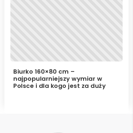
Biurko 160×80 cm –
Il
najpopularniejszy wymiar w
el
Polsce i dla kogo jest za duży
ro