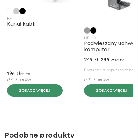
Ten
produkt
KK
Kanał kabli
ma
Ten
wiele
produkt
wariantów.
UP1-10
Podwieszany uchwyt
ma
Opcje
komputer
wiele
można
wariantów.
wybrać
249
zł
295
zł
–
brutto
Opcje
na
Poprzednia najniższa cena:
można
stronie
196
zł
brutto
wybrać
produktu
159
zł
202
zł
(
netto)
(
netto)
na
Zakres
cen:
ZOBACZ WIĘCEJ
ZOBACZ WIĘCEJ
stronie
od
produktu
249 zł
do
295 zł
Podobne produkty