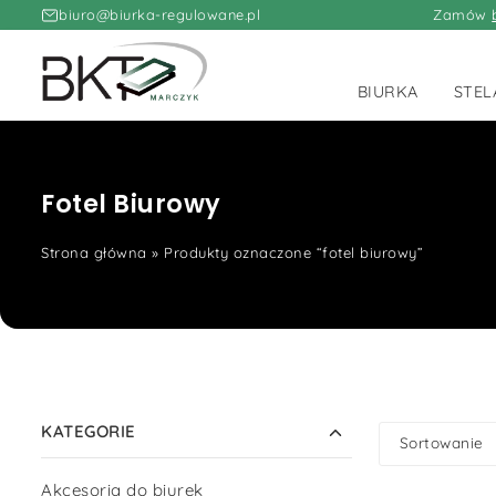
biuro@biurka-regulowane.pl
Zamów
BIURKA
STEL
Fotel Biurowy
Strona główna
»
Produkty oznaczone “fotel biurowy”
KATEGORIE
Sortowanie
Akcesoria do biurek