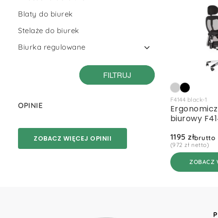
Blaty do biurek
Stelaże do biurek
Biurka regulowane
FILTRUJ
Ten
produkt
F4144 black-1
OPINIE
Ergonomicz
ma
biurowy F4
wiele
wariantów.
1195
zł
brutto
ZOBACZ WIĘCEJ OPINII
Opcje
(
972
zł
netto)
można
wybrać
ZOBACZ 
na
stronie
produktu
P