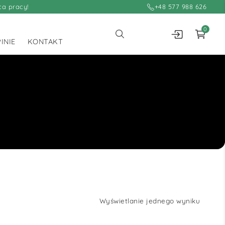
ca pracy!
+48 577 988 626
0
INIE
KONTAKT
Wyświetlanie jednego wyniku