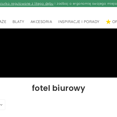
biurko regulowane z litego dębu
i zadbaj o ergonomię swojego miejs
AŻE
BLATY
AKCESORIA
INSPIRACJE I PORADY
OP
fotel biurowy