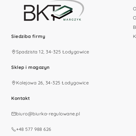
O
O
B
Siedziba firmy
K
Spadzista 12, 34-325 Łodygowice
Sklep i magazyn
Kolejowa 26, 34-325 Łodygowice
Kontakt
biuro@biurka-regulowane.pl
+48 577 988 626