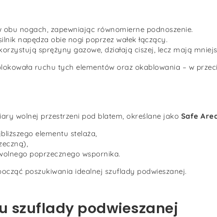
 w obu nogach, zapewniając równomierne podnoszenie.
 silnik napędza obie nogi poprzez wałek łączący.
orzystują sprężyny gazowe, działają ciszej, lecz mają mniej
e blokowała ruchu tych elementów oraz okablowania – w prze
.
ary wolnej przestrzeni pod blatem, określane jako
Safe Are
bliższego elementu stelaża,
zeczną),
owolnego poprzecznego wspornika.
ocząć poszukiwania idealnej szuflady podwieszanej.
u szuflady podwieszanej