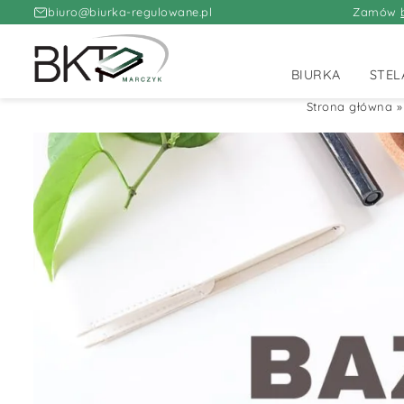
biuro@biurka-regulowane.pl
Zamów
BIURKA
STEL
Strona główna