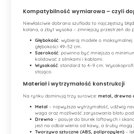
Kompatybilność wymiarowa – czyli dop
Niewłaściwie dobrana szuflada to najczęstszy błą
kolana, a zbyt wysoka – zmniejszy przestrzeń do 
Głębokość
: wybieraj modele o maksymalnej g
głębokości 49–52 cm.
Szerokość
: powinna być mniejsza o minimum
kolidować z silnikami i kablami.
Wysokość
: standard to 4–9 cm. Wysokoprofi
stojąco.
Materiał i wytrzymałość konstrukcji
Na rynku dominują trzy surowce:
metal, drewno 
Metal
– najwyższa wytrzymałość, udźwig naw
waga oraz możliwość zarysowania blatu podc
Drewno
– pasuje do biurek loftowych i skan
jest na odbarwienia od kawy, a śruby mogą 
Tworzywa sztuczne (ABS, polipropylen)
– le