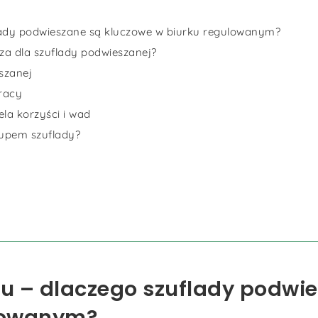
ady podwieszane są kluczowe w biurku regulowanym?
cza dla szuflady podwieszanej?
szanej
racy
la korzyści i wad
kupem szuflady?
 – dlaczego szuflady podwie
ulowanym?