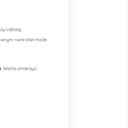
szy udźwig.
ciwnym razie blat może
a
. Warto zmierzyć: