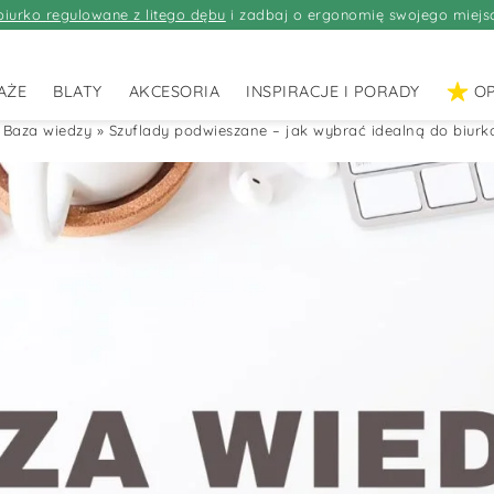
biurko regulowane z litego dębu
i zadbaj o ergonomię swojego miejs
AŻE
BLATY
AKCESORIA
INSPIRACJE I PORADY
OP
»
Baza wiedzy
»
Szuflady podwieszane – jak wybrać idealną do biur