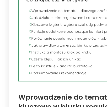
Wprowadzenie do tematu – dlaczego szufl
Jak działa biurko regulowane i co to ozna
Kluczowe kryteria wyboru szuflady podwie
Funkcje dodatkowe podnoszące komfort p
Porównanie popularnych materiałów – tabe
Jak prawidłowo zmierzyć biurko przed za
Instrukcja montażu krok po kroku
Częste błędy i jak ich unikać
Ile to kosztuje – analiza budżetowa
Podsumowanie i rekomendacje
Wprowadzenie do tematu
kluczowe w biurku reg