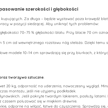
asowanie szerokości i głębokości
d kupujących. Za długa – będzie wystawać poza krawędź blat
pracy w pozycji siedzącej. Aby uniknąć tych problemów:
łębokości 70–75 % głębokości blatu. Przy blacie 70 cm ozna
 5 cm od wewnętrznego rozstawu nóg stelaża. Dzięki temu sz
lowe modele 10–14 cm sprawdzają się przy biurkach, z któryc
oraz tworzywa sztuczne
.
et 20 kg, odporność na uderzenia, nowoczesny wygląd. Min
zas montażu, jeśli nie użyjemy podkładek.
dynawskich. Jeśli pokryte twardym lakierem, posłuży latami
z czasem poluzować się w miękkim drewnie.
kkie, odporne na wilgoć, łatwe do czyszczenia. Sprawdzą się,