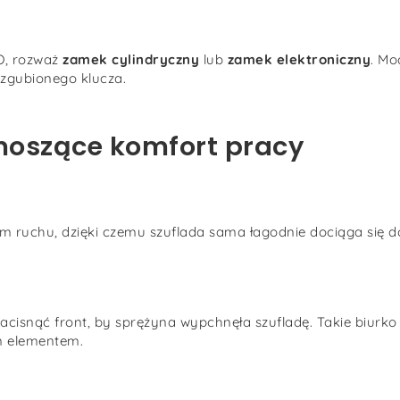
O, rozważ
zamek cylindryczny
lub
zamek elektroniczny
. Mo
 zgubionego klucza.
noszące komfort pracy
 ruchu, dzięki czemu szuflada sama łagodnie dociąga się do 
isnąć front, by sprężyna wypchnęła szufladę. Takie biurko
ym elementem.