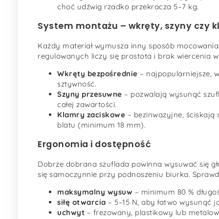
choć udźwig rzadko przekracza 5–7 kg.
System montażu – wkręty, szyny czy 
Każdy materiał wymusza inny sposób mocowania. W
regulowanych liczy się prostota i brak wiercenia w
Wkręty bezpośrednie
– najpopularniejsze, 
sztywność.
Szyny przesuwne
– pozwalają wysunąć szufl
całej zawartości.
Klamry zaciskowe
– bezinwazyjne, ściskają 
blatu (minimum 18 mm).
Ergonomia i dostępność
Dobrze dobrana szuflada powinna wysuwać się gła
się samoczynnie przy podnoszeniu biurka. Sprawd
maksymalny wysuw
– minimum 80 % długośc
siłę otwarcia
– 5–15 N, aby łatwo wysunąć ją
uchwyt
– frezowany, plastikowy lub metalowy