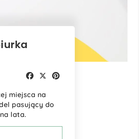
biurka
Facebook
X
Pinterest
ej miejsca na
del pasujący do
na lata.