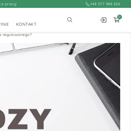
ca pracy!
+48 577 988 626
0
INIE
KONTAKT
ka regulowanego?