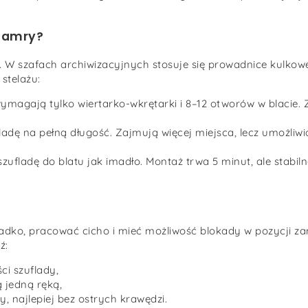
klamry?
 szafach archiwizacyjnych stosuje się prowadnice kulkowe,
 stelażu:
wymagają tylko wiertarko-wkrętarki i 8–12 otworów w blacie.
adę na pełną długość. Zajmują więcej miejsca, lecz umożliw
szufladę do blatu jak imadło. Montaż trwa 5 minut, ale stabil
dko, pracować cicho i mieć możliwość blokady w pozycji zam
ź:
i szuflady,
 jedną ręką,
, najlepiej bez ostrych krawędzi.