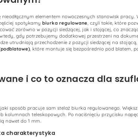
się nieodłącznym elementem nowoczesnych stanowisk pracy.
zęściej spotykamy
biurka regulowane
, czyli takie, które po
ować zarówno w pozycji siedzącej, jak i stojącej, co znacz
 wtedy, gdy potrzebujemy dodatkowej przestrzeni na dokume
odze utrudniają przechodzenie z pozycji siedzącej na stojąc
(podblatowe)
, które montuje się bezpośrednio pod blatem, 
wane i co to oznacza dla szuf
 jaki sposób pracuje sam stelaż biurka regulowanego. Więks
lub kolumnach teleskopowych. Po naciśnięciu przycisku napę
ią nawet do 1 mm.
ka charakterystyka