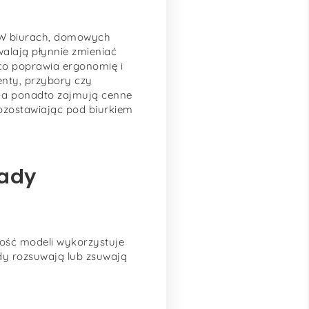
 W biurach, domowych
zwalają płynnie zmieniać
ąco poprawia ergonomię i
nty, przybory czy
ą, a ponadto zajmują cenne
pozostawiając pod biurkiem
lady
zość modeli wykorzystuje
dy rozsuwają lub zsuwają