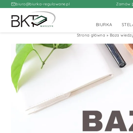
biuro@biurka-regulowane.pl
Zamów
BIURKA
STEL
Strona główna
»
Baza wiedz