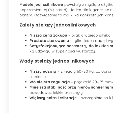
Modele jednosilnikowe
powstały z myślą o użytk
naprzemiennej (sit-stand). Jeden silnik generu
blatem. Rozwiązanie to ma kilka konkretnych kon
Zalety stelaży jednosilnikowych
Niższa cena zakupu
– brak drugiego silnika i
Prostota sterowania
– tylko jeden napęd wym
Satysfakcjonujące parametry do lekkich s
kg udźwigu w zupełności wystarczy.
Wady stelaży jednosilnikowych
Niższy udźwig
– z reguły 60–80 kg, co ogran
ramieniu.
Wolniejsza regulacja
– prędkość 20–25 mm/s 
Mniejsza stabilność przy nierównomiernym
powodować lekkie przechyły.
Większy hałas i wibracje
– szczególnie po k