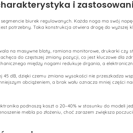
charakterystyka i zastosowan
 segmencie biurek regulowanych. Każda noga ma swój napęd,
est potrzebny. Taka konstrukcja otwiera drogę do wyższej k
wala na masywne blaty, ramiona monitorowe, drukarki czy st
chęca do częstszej zmiany pozycji, co jest kluczowe dla zd
hanicznego między nogami redukuje drgania, a elektronicz
ej 45 dB, dzięki czemu zmiana wysokości nie przeszkadza w
niejszym obciążeniem, a brak wału oznacza mniej części na
lektronika podnoszą koszt o 20–40% w stosunku do modeli je
noszenie mebla po złożeniu, choć zarazem zwiększa poczucie