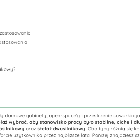
i zastosowania
zastosowania
nikowy?
a
y domowe gabinety, open-space’y i przestrzenie coworking
telaż wybrać, aby stanowisko pracy było stabilne, ciche i 
nosilnikowy
oraz
stelaż dwusilnikowy
. Oba typy różnią się ko
ie użytkownika przez najbliższe lata. Poniżej znajdziesz 