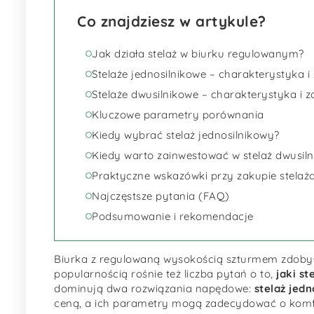
Co znajdziesz w artykule?
Jak działa stelaż w biurku regulowanym?
Stelaże jednosilnikowe – charakterystyka 
Stelaże dwusilnikowe – charakterystyka i 
Kluczowe parametry porównania
Kiedy wybrać stelaż jednosilnikowy?
Kiedy warto zainwestować w stelaż dwusil
Praktyczne wskazówki przy zakupie stelaż
Najczęstsze pytania (FAQ)
Podsumowanie i rekomendacje
Biurka z regulowaną wysokością szturmem zdobył
popularnością rośnie też liczba pytań o to,
jaki s
dominują dwa rozwiązania napędowe:
stelaż jed
ceną, a ich parametry mogą zadecydować o komforc