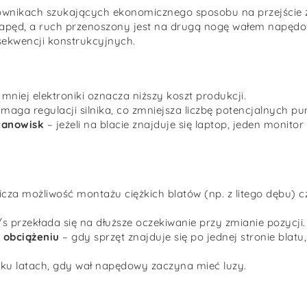
ownikach szukających ekonomicznego sposobu na przejście z
je napęd, a ruch przenoszony jest na drugą nogę wałem nap
sekwencji konstrukcyjnych.
 mniej elektroniki oznacza niższy koszt produkcji.
aga regulacji silnika, co zmniejsza liczbę potencjalnych pun
tanowisk
– jeżeli na blacie znajduje się laptop, jeden monitor
icza możliwość montażu ciężkich blatów (np. z litego dębu) 
przekłada się na dłuższe oczekiwanie przy zmianie pozycji.
 obciążeniu
– gdy sprzęt znajduje się po jednej stronie bl
ilku latach, gdy wał napędowy zaczyna mieć luzy.