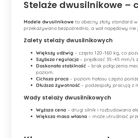
Stelaże dwusilnikowe – 
Modele dwusilnikowe
to obecny złoty standard w
przekazywana bezpośrednio, a wał napędowy nie j
Zalety stelaży dwusilnikowych
Większy udźwig
– często 120–160 kg, co poz
Szybsza regulacja
– prędkość 35–45 mm/s za
Doskonała stabilność
– brak połączenia mec
poziom.
Cichsza praca
– poziom hałasu często poniż
Dłuższa żywotność
– podzespoły pracują z m
Wady stelaży dwusilnikowych
Wyższa cena
– drugi silnik i rozbudowana e
Większa masa własna
– może utrudniać prze