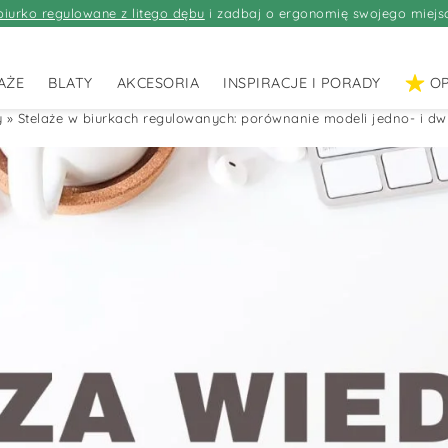
biurko regulowane z litego dębu
i zadbaj o ergonomię swojego miejs
AŻE
BLATY
AKCESORIA
INSPIRACJE I PORADY
OP
y
»
Stelaże w biurkach regulowanych: porównanie modeli jedno- i dw