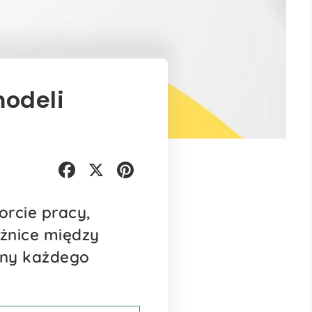
modeli
Facebook
X
Pinterest
orcie pracy,
óżnice między
ony każdego