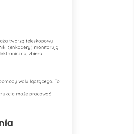
elaża tworzą teleskopowy
niki (enkodery) monitorują
lektroniczna, zbiera
y pomocy wału łączącego. To
strukcja może pracować
nia