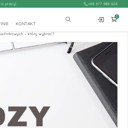
ca pracy!
+48 577 988 626
0
INIE
KONTAKT
usilnikowych – który wybrać?