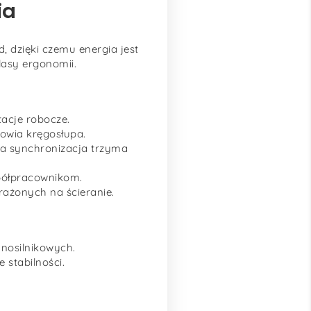
ia
 dzięki czemu energia jest
lasy ergonomii.
acje robocze.
rowia kręgosłupa.
na synchronizacja trzyma
spółpracownikom.
rażonych na ścieranie.
dnosilnikowych.
 stabilności.