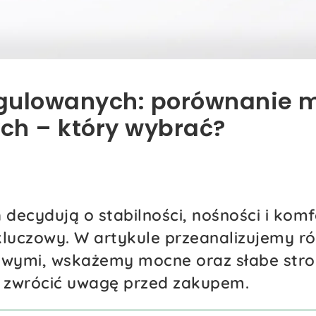
egulowanych: porównanie 
ych – który wybrać?
decydują o stabilności, nośności i komf
kluczowy. W artykule przeanalizujemy r
ikowymi, wskażemy mocne oraz słabe str
o zwrócić uwagę przed zakupem.