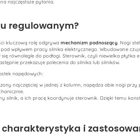
a najczęstsze pytania.
rku regulowanym?
ści kluczową rolę odgrywa
mechanizm podnoszący
. Nogi st
ie pod wpływem pracy silnika elektrycznego. Wbudowane czuj
się równolegle do podłogi. Sterownik, czyli niewielka płytka e
stępnie przekazuje polecenia do silnika lub silników.
nostek napędowych:
zczony najczęściej w jednej z kolumn, napędza obie nogi prz
chanicznie.
 silnik, a ich pracę koordynuje sterownik. Dzięki temu kon
– charakterystyka i zastosowa