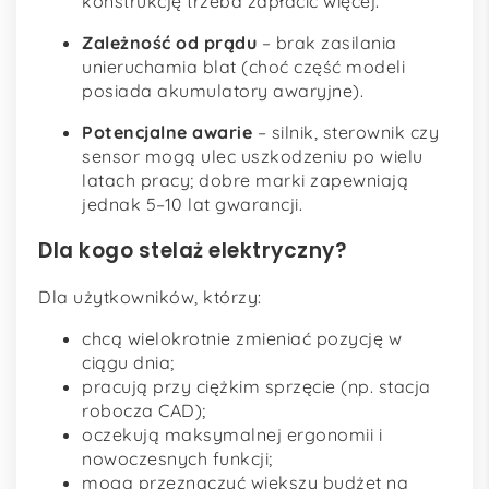
konstrukcję trzeba zapłacić więcej.
Zależność od prądu
– brak zasilania
unieruchamia blat (choć część modeli
posiada akumulatory awaryjne).
Potencjalne awarie
– silnik, sterownik czy
sensor mogą ulec uszkodzeniu po wielu
latach pracy; dobre marki zapewniają
jednak 5–10 lat gwarancji.
Dla kogo stelaż elektryczny?
Dla użytkowników, którzy:
chcą wielokrotnie zmieniać pozycję w
ciągu dnia;
pracują przy ciężkim sprzęcie (np. stacja
robocza CAD);
oczekują maksymalnej ergonomii i
nowoczesnych funkcji;
mogą przeznaczyć większy budżet na