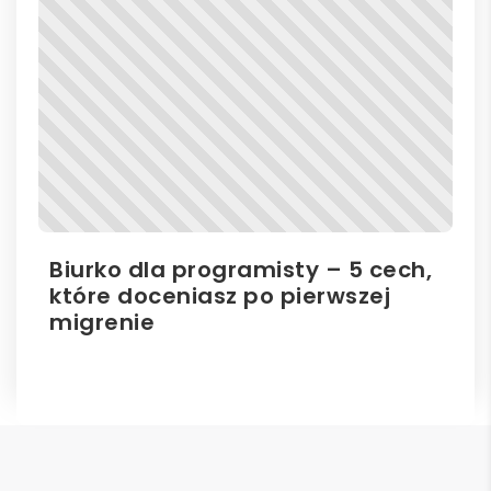
Biurko dla programisty – 5 cech,
Bi
które doceniasz po pierwszej
hu
migrenie