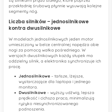
są silnikami prądu stałego, które poprzez
przekładnię śrubową płynnie wysuwają kolejne
segmenty nóg.
Liczba silników – jednosilnikowe
kontra dwusilnikowe
W modelach jednosilnikowych jeden motor
umieszczony w belce centralnej napędza obie
nogi za pomocą wałka pośredniego. W
wersjach dwusilnikowych każdy słupek ma
oddzielny silnik, a elektronika synchronizuje ich
pracę.
Jednosilnikowe
– tańsze, lżejsze,
wystarczające dla laptopa i jednego
monitora.
Dwusilnikowe
– wyższy udźwig, lepsza
prędkość i cichsza praca, minimalizują
ryzyko niesynchronizowanego
podnoszenia.