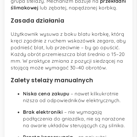
grupa stelaży. Mechanizm bazuje na
przekładni
ślimakowej
lub zębatej, napędzanej korbką.
Zasada działania
Użytkownik wysuwa z boku blatu korbkę, którą
kręci zgodnie z ruchem wskazówek zegara, aby
podnieść blat, lub przeciwnie – by go opuścić.
Każdy obrót przemieszcza blat średnio o 15–20
mm. W praktyce zmiana z pozycji siedzącej na
stojącą może wymagać 30–40 obrotów.
Zalety stelaży manualnych
Niska cena zakupu
– nawet kilkukrotnie
niższa od odpowiedników elektrycznych.
Brak elektroniki
– nie wymagają
podłączenia do gniazdka, nie są narażone
na awarie układów sterujących czy silnika.