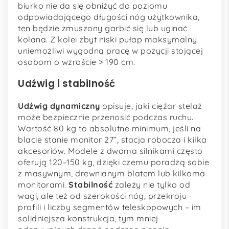
biurko nie da się obniżyć do poziomu
odpowiadającego długości nóg użytkownika,
ten będzie zmuszony garbić się lub uginać
kolana. Z kolei zbyt niski pułap maksymalny
uniemożliwi wygodną pracę w pozycji stojącej
osobom o wzroście > 190 cm.
Udźwig i stabilność
Udźwig dynamiczny
opisuje, jaki ciężar stelaż
może bezpiecznie przenosić podczas ruchu.
Wartość 80 kg to absolutne minimum, jeśli na
blacie stanie monitor 27”, stacja robocza i kilka
akcesoriów. Modele z dwoma silnikami często
oferują 120–150 kg, dzięki czemu poradzą sobie
z masywnym, drewnianym blatem lub kilkoma
monitorami.
Stabilność
zależy nie tylko od
wagi, ale też od szerokości nóg, przekroju
profili i liczby segmentów teleskopowych – im
solidniejsza konstrukcja, tym mniej