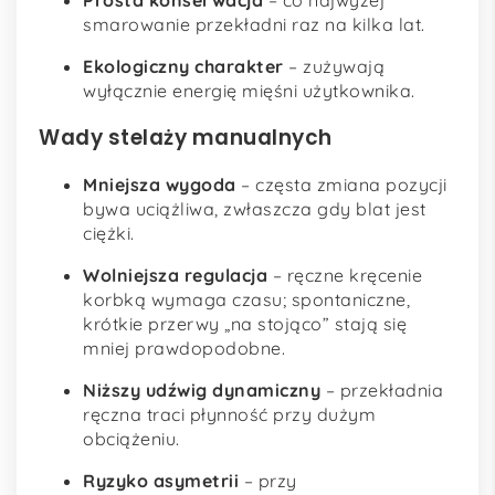
Prosta konserwacja
– co najwyżej
smarowanie przekładni raz na kilka lat.
Ekologiczny charakter
– zużywają
wyłącznie energię mięśni użytkownika.
Wady stelaży manualnych
Mniejsza wygoda
– częsta zmiana pozycji
bywa uciążliwa, zwłaszcza gdy blat jest
ciężki.
Wolniejsza regulacja
– ręczne kręcenie
korbką wymaga czasu; spontaniczne,
krótkie przerwy „na stojąco” stają się
mniej prawdopodobne.
Niższy udźwig dynamiczny
– przekładnia
ręczna traci płynność przy dużym
obciążeniu.
Ryzyko asymetrii
– przy