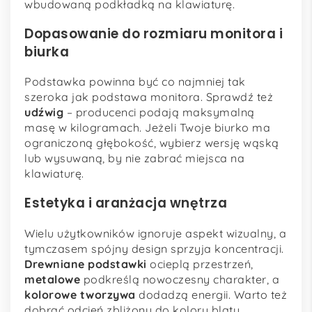
wbudowaną podkładką na klawiaturę.
Dopasowanie do rozmiaru monitora i
biurka
Podstawka powinna być co najmniej tak
szeroka jak podstawa monitora. Sprawdź też
udźwig
– producenci podają maksymalną
masę w kilogramach. Jeżeli Twoje biurko ma
ograniczoną głębokość, wybierz wersję wąską
lub wysuwaną, by nie zabrać miejsca na
klawiaturę.
Estetyka i aranżacja wnętrza
Wielu użytkowników ignoruje aspekt wizualny, a
tymczasem spójny design sprzyja koncentracji.
Drewniane podstawki
ocieplą przestrzeń,
metalowe
podkreślą nowoczesny charakter, a
kolorowe tworzywa
dodadzą energii. Warto też
dobrać odcień zbliżony do koloru blatu.