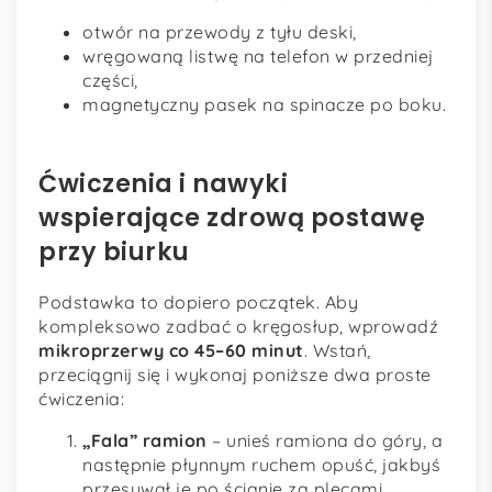
otwór na przewody z tyłu deski,
wręgowaną listwę na telefon w przedniej
części,
magnetyczny pasek na spinacze po boku.
Ćwiczenia i nawyki
wspierające zdrową postawę
przy biurku
Podstawka to dopiero początek. Aby
kompleksowo zadbać o kręgosłup, wprowadź
mikroprzerwy co 45–60 minut
. Wstań,
przeciągnij się i wykonaj poniższe dwa proste
ćwiczenia:
„Fala” ramion
– unieś ramiona do góry, a
następnie płynnym ruchem opuść, jakbyś
przesuwał je po ścianie za plecami.