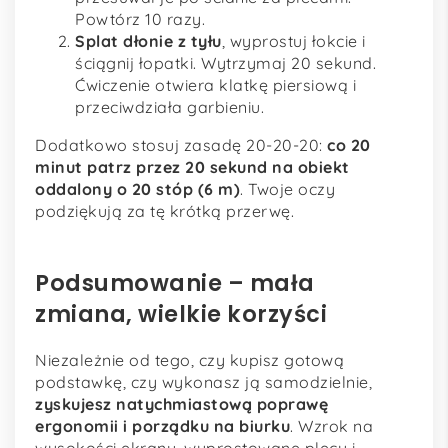
Powtórz 10 razy.
Splat dłonie z tyłu
, wyprostuj łokcie i
ściągnij łopatki. Wytrzymaj 20 sekund.
Ćwiczenie otwiera klatkę piersiową i
przeciwdziała garbieniu.
Dodatkowo stosuj zasadę 20-20-20:
co 20
minut patrz przez 20 sekund na obiekt
oddalony o 20 stóp (6 m)
. Twoje oczy
podziękują za tę krótką przerwę.
Podsumowanie – mała
zmiana, wielkie korzyści
Niezależnie od tego, czy kupisz gotową
podstawkę, czy wykonasz ją samodzielnie,
zyskujesz natychmiastową poprawę
ergonomii i porządku na biurku
. Wzrok na
wysokości ekranu, wyprostowane plecy i