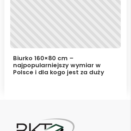
Biurko 160×80 cm –
Il
najpopularniejszy wymiar w
el
Polsce i dla kogo jest za duży
ro