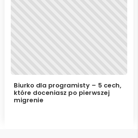
Biurko dla programisty – 5 cech,
Bi
które doceniasz po pierwszej
hu
migrenie