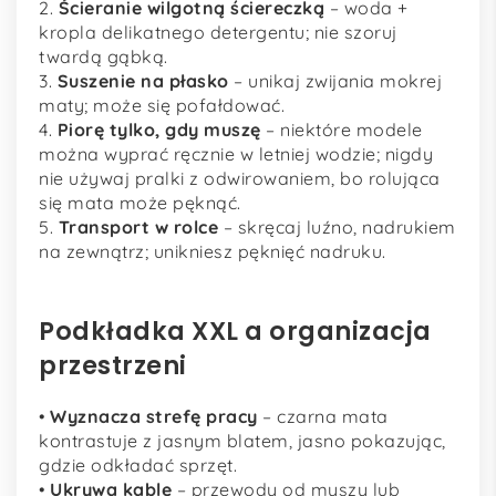
2.
Ścieranie wilgotną ściereczką
– woda +
kropla delikatnego detergentu; nie szoruj
twardą gąbką.
3.
Suszenie na płasko
– unikaj zwijania mokrej
maty; może się pofałdować.
4.
Piorę tylko, gdy muszę
– niektóre modele
można wyprać ręcznie w letniej wodzie; nigdy
nie używaj pralki z odwirowaniem, bo rolująca
się mata może pęknąć.
5.
Transport w rolce
– skręcaj luźno, nadrukiem
na zewnątrz; unikniesz pęknięć nadruku.
Podkładka XXL a organizacja
przestrzeni
•
Wyznacza strefę pracy
– czarna mata
kontrastuje z jasnym blatem, jasno pokazując,
gdzie odkładać sprzęt.
•
Ukrywa kable
– przewody od myszy lub