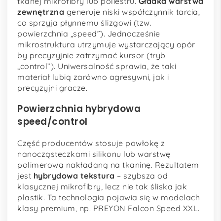
tkanej mikrofibry lub poliestru.
Gładka warstwa
zewnętrzna
generuje niski współczynnik tarcia,
co sprzyja płynnemu ślizgowi (tzw.
powierzchnia „speed”). Jednocześnie
mikrostruktura utrzymuje wystarczający opór
by precyzyjnie zatrzymać kursor (tryb
„control”). Uniwersalność sprawia, że taki
materiał lubią zarówno agresywni, jak i
precyzyjni gracze.
Powierzchnia hybrydowa
speed/control
Część producentów stosuje powłokę z
nanocząsteczkami silikonu lub warstwę
polimerową nakładaną na tkaninę. Rezultatem
jest
hybrydowa tekstura
– szybsza od
klasycznej mikrofibry, lecz nie tak śliska jak
plastik. Ta technologia pojawia się w modelach
klasy premium, np. PREYON Falcon Speed XXL.