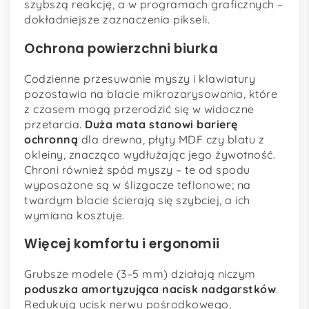
szybszą reakcję, a w programach graficznych –
dokładniejsze zaznaczenia pikseli.
Ochrona powierzchni biurka
Codzienne przesuwanie myszy i klawiatury
pozostawia na blacie mikrozarysowania, które
z czasem mogą przerodzić się w widoczne
przetarcia.
Duża mata stanowi barierę
ochronną
dla drewna, płyty MDF czy blatu z
okleiny, znacząco wydłużając jego żywotność.
Chroni również spód myszy – te od spodu
wyposażone są w ślizgacze teflonowe; na
twardym blacie ścierają się szybciej, a ich
wymiana kosztuje.
Więcej komfortu i ergonomii
Grubsze modele (3–5 mm) działają niczym
poduszka amortyzująca nacisk nadgarstków
.
Redukują ucisk nerwu pośrodkowego,