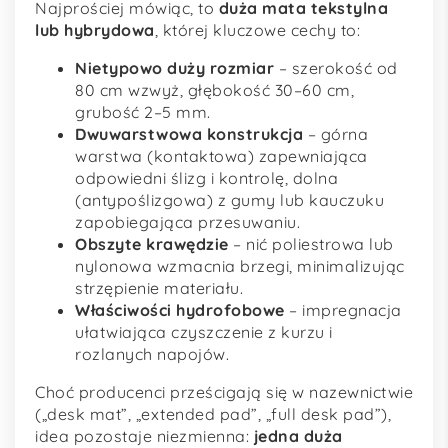
Najprościej mówiąc, to
duża mata tekstylna
lub hybrydowa
, której kluczowe cechy to:
Nietypowo duży rozmiar
– szerokość od
80 cm wzwyż, głębokość 30–60 cm,
grubość 2–5 mm.
Dwuwarstwowa konstrukcja
– górna
warstwa (kontaktowa) zapewniająca
odpowiedni ślizg i kontrolę, dolna
(antypoślizgowa) z gumy lub kauczuku
zapobiegająca przesuwaniu.
Obszyte krawędzie
– nić poliestrowa lub
nylonowa wzmacnia brzegi, minimalizując
strzępienie materiału.
Właściwości hydrofobowe
– impregnacja
ułatwiająca czyszczenie z kurzu i
rozlanych napojów.
Choć producenci prześcigają się w nazewnictwie
(„desk mat”, „extended pad”, „full desk pad”),
idea pozostaje niezmienna:
jedna duża