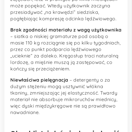
może popękać. Wtedy użytkownik zaczyna
przesiadywać „na krawędzi” siedziska,
pogłębiając kompresję odcinka lędźwiowego.
Brak zgodności materiału z wagą użytkownika
– siatka o niskiej gramaturze pod osobą o
masie 110 kg rozciągnie się po kilku tygodniach,
przez co punkt podparcia lędźwiowego
„ucieknie” za daleko. Kręgosłup traci naturalną
lordozę, a mięśnie muszą ją zastępować, co
kończy się przeciążeniem.
Niewłaściwa pielęgnacja
– detergenty o za
dużym stężeniu mogą usztywnić włókna
tkaniny, zmniejszając jej elastyczność. Twardy
materiał nie absorbuje mikroruchów miednicy,
więc dyski międzykręgowe nie są prawidłowo
nawadniane.