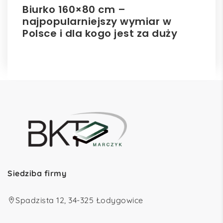
Biurko 160×80 cm –
Il
najpopularniejszy wymiar w
el
Polsce i dla kogo jest za duży
ro
Siedziba firmy
Spadzista 12, 34-325 Łodygowice