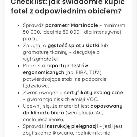
Checklist: jak świadomie kupić
fotel z odpowiednim obiciem?
Sprawdź
parametr Martindale
– minimum
50 000, idealnie 80 000+ dla intensywnej
pracy.
Zapytaj o
gęstość splotu siatki
lub
gramaturę tkaniny – decyduje o
wytrzymałości.
Poproś o
raporty z testów
ergonomicznych
(np. FIRA, TÜV)
potwierdzające stabilne podparcie
lędźwiowe.
Zwróć uwagę na
certyfikaty ekologiczne
– gwarancja niskich emisji VOC.
Upewnij się, że materiał jest
dopasowany
do klimatu biura
(wentylacja, AC,
nasłonecznienie).
Sprawdź
instrukcję pielęgnacji
– jeśli jest
zbyt skomplikowana, realnie nikt nie