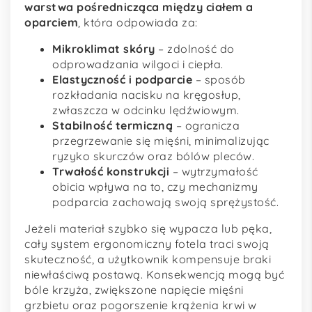
warstwa pośrednicząca między ciałem a
oparciem
, która odpowiada za:
Mikroklimat skóry
– zdolność do
odprowadzania wilgoci i ciepła.
Elastyczność i podparcie
– sposób
rozkładania nacisku na kręgosłup,
zwłaszcza w odcinku lędźwiowym.
Stabilność termiczną
– ogranicza
przegrzewanie się mięśni, minimalizując
ryzyko skurczów oraz bólów pleców.
Trwałość konstrukcji
– wytrzymałość
obicia wpływa na to, czy mechanizmy
podparcia zachowają swoją sprężystość.
Jeżeli materiał szybko się wypacza lub pęka,
cały system ergonomiczny fotela traci swoją
skuteczność, a użytkownik kompensuje braki
niewłaściwą postawą. Konsekwencją mogą być
bóle krzyża, zwiększone napięcie mięśni
grzbietu oraz pogorszenie krążenia krwi w