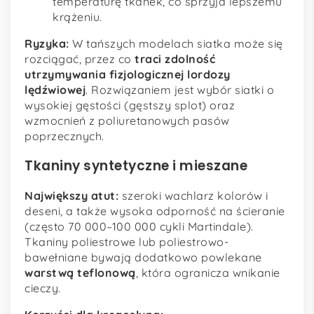
temperaturę tkanek, co sprzyja lepszemu
krążeniu.
Ryzyka:
W tańszych modelach siatka może się
rozciągać, przez co
traci zdolność
utrzymywania fizjologicznej lordozy
lędźwiowej
. Rozwiązaniem jest wybór siatki o
wysokiej gęstości (gęstszy splot) oraz
wzmocnień z poliuretanowych pasów
poprzecznych.
Tkaniny syntetyczne i mieszane
Największy atut:
szeroki wachlarz kolorów i
deseni, a także wysoka odporność na ścieranie
(często 70 000–100 000 cykli Martindale).
Tkaniny poliestrowe lub poliestrowo-
bawełniane bywają dodatkowo powlekane
warstwą teflonową
, która ogranicza wnikanie
cieczy.