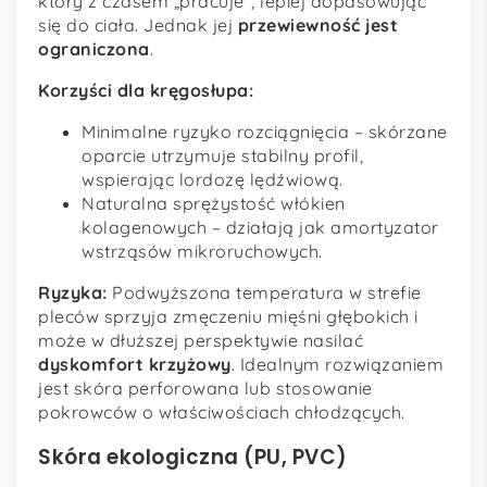
który z czasem „pracuje”, lepiej dopasowując
się do ciała. Jednak jej
przewiewność jest
ograniczona
.
Korzyści dla kręgosłupa:
Minimalne ryzyko rozciągnięcia – skórzane
oparcie utrzymuje stabilny profil,
wspierając lordozę lędźwiową.
Naturalna sprężystość włókien
kolagenowych – działają jak amortyzator
wstrząsów mikroruchowych.
Ryzyka:
Podwyższona temperatura w strefie
pleców sprzyja zmęczeniu mięśni głębokich i
może w dłuższej perspektywie nasilać
dyskomfort krzyżowy
. Idealnym rozwiązaniem
jest skóra perforowana lub stosowanie
pokrowców o właściwościach chłodzących.
Skóra ekologiczna (PU, PVC)