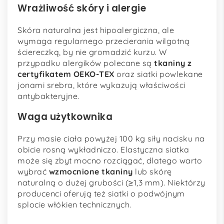
Wrażliwość skóry i alergie
Skóra naturalna jest hipoalergiczna, ale
wymaga regularnego przecierania wilgotną
ściereczką, by nie gromadzić kurzu. W
przypadku alergików polecane są
tkaniny z
certyfikatem OEKO-TEX
oraz siatki powlekane
jonami srebra, które wykazują właściwości
antybakteryjne.
Waga użytkownika
Przy masie ciała powyżej 100 kg siły nacisku na
obicie rosną wykładniczo. Elastyczna siatka
może się zbyt mocno rozciągać, dlatego warto
wybrać
wzmocnione tkaniny
lub skórę
naturalną o dużej grubości (≥1,3 mm). Niektórzy
producenci oferują też siatki o podwójnym
splocie włókien technicznych.