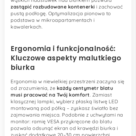
wąskich nadstawek nad biurkiem pozwala
zastąpić rozbudowane kontenerki
i zachować
pustą podłogę. Optymalizacja pionowa to
podstawa w mikroapartamentach i
kawalerkach.
Ergonomia i funkcjonalność:
Kluczowe aspekty malutkiego
biurka
Ergonomia w niewielkiej przestrzeni zaczyna się
od zrozumienia, że
każdy centymetr blatu
musi pracować na Twój komfort
. Zamiast
klasycznej lampki, wybierz płaską listwę LED
montowaną pod półką – zyskasz światło bez
zajmowania miejsca. Podobnie z uchwytami na
monitor: ramię VESA przykręcone do blatu
pozwala odsunąć ekran od krawędzi biurka i
zyskać dodatkowe 20–30 cm powierzchni