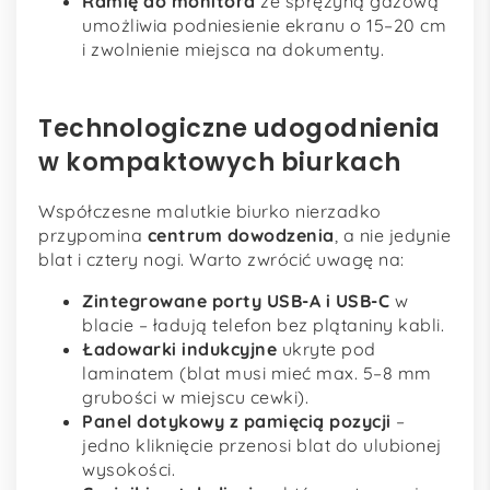
Ramię do monitora
ze sprężyną gazową
umożliwia podniesienie ekranu o 15–20 cm
i zwolnienie miejsca na dokumenty.
Technologiczne udogodnienia
w kompaktowych biurkach
Współczesne malutkie biurko nierzadko
przypomina
centrum dowodzenia
, a nie jedynie
blat i cztery nogi. Warto zwrócić uwagę na:
Zintegrowane porty USB-A i USB-C
w
blacie – ładują telefon bez plątaniny kabli.
Ładowarki indukcyjne
ukryte pod
laminatem (blat musi mieć max. 5–8 mm
grubości w miejscu cewki).
Panel dotykowy z pamięcią pozycji
–
jedno kliknięcie przenosi blat do ulubionej
wysokości.