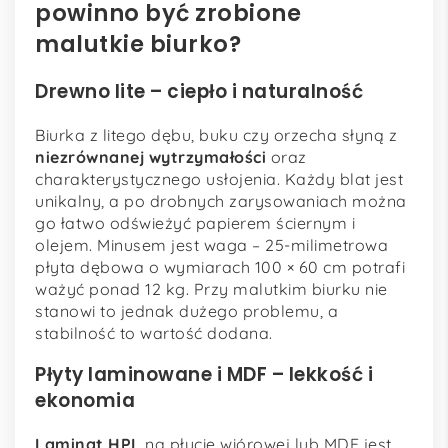
powinno być zrobione
malutkie biurko?
Drewno lite – ciepło i naturalność
Biurka z litego dębu, buku czy orzecha słyną z
niezrównanej wytrzymałości
oraz
charakterystycznego usłojenia. Każdy blat jest
unikalny, a po drobnych zarysowaniach można
go łatwo odświeżyć papierem ściernym i
olejem. Minusem jest waga – 25-milimetrowa
płyta dębowa o wymiarach 100 × 60 cm potrafi
ważyć ponad 12 kg. Przy malutkim biurku nie
stanowi to jednak dużego problemu, a
stabilność to wartość dodana.
Płyty laminowane i MDF – lekkość i
ekonomia
Laminat HPL
na płycie wiórowej lub MDF jest