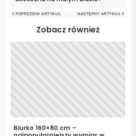
POPRZEDNI ARTYKUŁ
NASTĘPNY ARTYKUŁ
Zobacz również
Biurko 160×80 cm –
Il
najpopularniejszy wymiar w
el