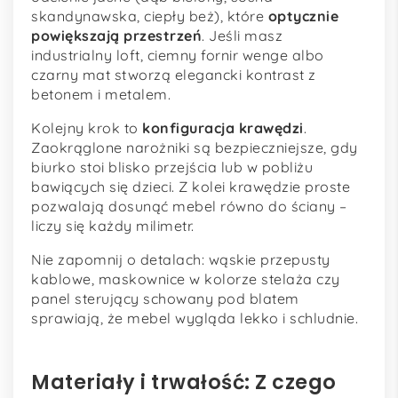
skandynawska, ciepły beż), które
optycznie
powiększają przestrzeń
. Jeśli masz
industrialny loft, ciemny fornir wenge albo
czarny mat stworzą elegancki kontrast z
betonem i metalem.
Kolejny krok to
konfiguracja krawędzi
.
Zaokrąglone narożniki są bezpieczniejsze, gdy
biurko stoi blisko przejścia lub w pobliżu
bawiących się dzieci. Z kolei krawędzie proste
pozwalają dosunąć mebel równo do ściany –
liczy się każdy milimetr.
Nie zapomnij o detalach: wąskie przepusty
kablowe, maskownice w kolorze stelaża czy
panel sterujący schowany pod blatem
sprawiają, że mebel wygląda lekko i schludnie.
Materiały i trwałość: Z czego