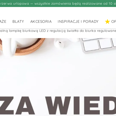
rzerwa urlopowa — wszystkie zamówienia będą realizowane od 10 si
AŻE
BLATY
AKCESORIA
INSPIRACJE I PORADY
OP
alną lampkę biurkową LED z regulacją światła do biurka regulowane