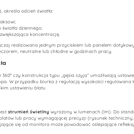
określa odcień światła:
laksowi;
o światła dziennego;
 zwiększająca koncentrację.
czaj realizowana jednym przyciskiem lub panelem dotykowy
eczorem, neutralne lub chłodne w godzinach pracy.
tła
 360° czy konstrukcja typu „gęsia szyja” umożliwiają ustawie
topa. W przypadku biurka z regulacją wysokości regulowana
kim ustawieniu blatu.
jest
strumień świetlny
wyrażony w lumenach (lm). Do stand
atów lub pracy wymagającej precyzji (rysunek techniczny, 
ijające się od monitora może powodować oślepiające refleks