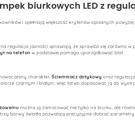
mpek biurkowych LED z regula
owników i spełniają większość kryteriów opisanych powyżej:
a regulacja jasności sprawiają, że sprawdzi się zarówno w p
yt na telefon
w podstawie pomaga uporządkować blat.
 nowoczesny charakter.
Ściemniacz dotykowy
oraz regulacj
olorze czarnym i białym, więc łatwo dopasować ją do wystro
tażowemu
można ją zamocować nie tylko na biurku, ale równie
z trzy barwy światła pozwalają precyzyjnie dobrać parametry