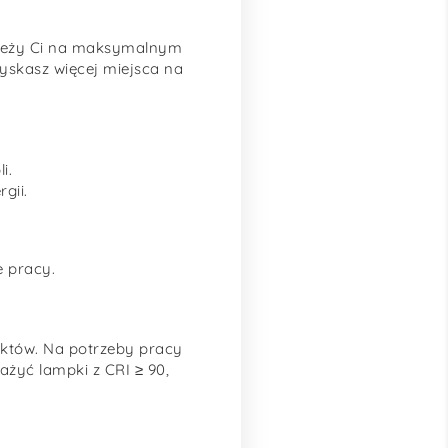
ależy Ci na maksymalnym
skasz więcej miejsca na
i.
gii.
e pracy.
iektów. Na potrzeby pracy
żyć lampki z CRI ≥ 90,