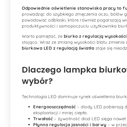
Odpowiednie oświetlenie stanowiska pracy to 
prowadząc do szybkiego zmęczenia oczu, bólów gło
powodować odblaski, które również pogarszają wid
produktywności i samopoczuciu użytkownika biur
Warto pamiętać, że
biurko z regulacją wysokości
stojąco. Wraz ze zmianą wysokości blatu zmienia s
biurkowa LED z regulacją światła
staje się nieo
Dlaczego lampka biurkow
wybór?
Technologia LED dominuje rynek oświetlenia biur
Energooszczędność
– diody LED pobierają d
eksploatacji i mniej ciepła.
Trwałość
– żywotność diod LED sięga nawet 
Płynna regulacja jasności i barwy
– w przec