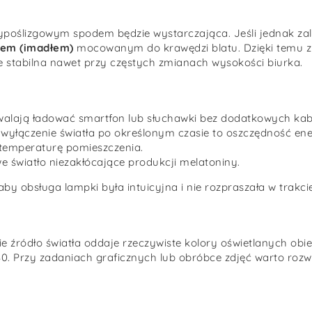
ypoślizgowym spodem będzie wystarczająca. Jeśli jednak z
sem (imadłem)
mocowanym do krawędzi blatu. Dzięki temu zy
 stabilna nawet przy częstych zmianach wysokości biurka.
alają ładować smartfon lub słuchawki bez dodatkowych kabl
yłączenie światła po określonym czasie to oszczędność ener
 temperaturę pomieszczenia.
e światło niezakłócające produkcji melatoniny.
 aby obsługa lampki była intuicyjna i nie rozpraszała w trakci
ie źródło światła oddaje rzeczywiste kolory oświetlanych ob
 Przy zadaniach graficznych lub obróbce zdjęć warto rozwa