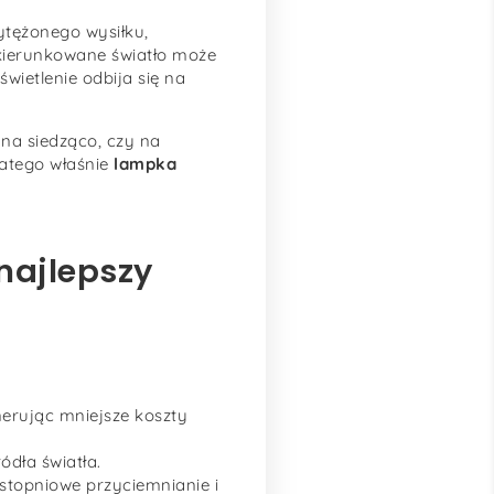
ytężonego wysiłku,
ukierunkowane światło może
wietlenie odbija się na
na siedząco, czy na
latego właśnie
lampka
najlepszy
nerując mniejsze koszty
dła światła.
stopniowe przyciemnianie i