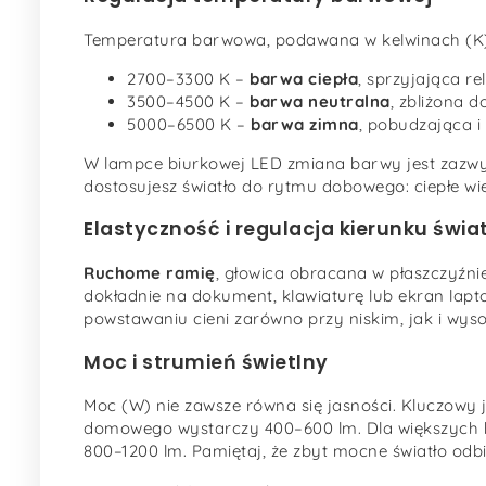
Temperatura barwowa, podawana w kelwinach (K), 
2700–3300 K –
barwa ciepła
, sprzyjająca re
3500–4500 K –
barwa neutralna
, zbliżona d
5000–6500 K –
barwa zimna
, pobudzająca i
W lampce biurkowej LED zmiana barwy jest zazwy
dostosujesz światło do rytmu dobowego: ciepłe wi
Elastyczność i regulacja kierunku świa
Ruchome ramię
, głowica obracana w płaszczyźnie
dokładnie na dokument, klawiaturę lub ekran lap
powstawaniu cieni zarówno przy niskim, jak i wyso
Moc i strumień świetlny
Moc (W) nie zawsze równa się jasności. Kluczowy 
domowego wystarczy 400–600 lm. Dla większych bl
800–1200 lm. Pamiętaj, że zbyt mocne światło odb