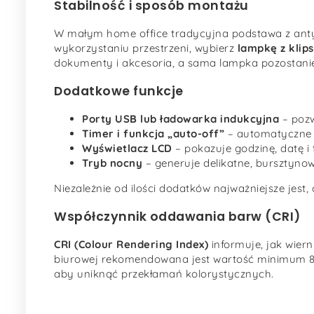
Stabilność i sposób montażu
W małym home office tradycyjna podstawa z ant
wykorzystaniu przestrzeni, wybierz
lampkę z klip
dokumenty i akcesoria, a sama lampka pozostanie
Dodatkowe funkcje
Porty USB lub ładowarka indukcyjna
– pozw
Timer i funkcja „auto-off”
– automatyczne w
Wyświetlacz LCD
– pokazuje godzinę, datę i
Tryb nocny
– generuje delikatne, bursztynow
Niezależnie od ilości dodatków najważniejsze jest,
Współczynnik oddawania barw (CRI)
CRI (Colour Rendering Index)
informuje, jak wiern
biurowej rekomendowana jest wartość minimum 80.
aby uniknąć przekłamań kolorystycznych.