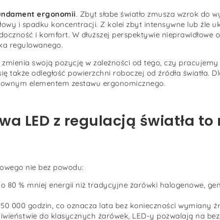
fundament ergonomii
. Zbyt słabe światło zmusza wzrok do w
wy i spadku koncentracji. Z kolei zbyt intensywne lub źle 
oczność i komfort. W dłuższej perspektywie nieprawidłowe oś
ka regulowanego.
zmienia swoją pozycję w zależności od tego, czy pracujemy 
ię także odległość powierzchni roboczej od źródła światła. D
dzownym elementem zestawu ergonomicznego.
a LED z regulacją światła to 
kowego nie bez powodu:
o 80 % mniej energii niż tradycyjne żarówki halogenowe, ge
50 000 godzin, co oznacza lata bez konieczności wymiany źró
iwieństwie do klasycznych żarówek, LED-y pozwalają na bez