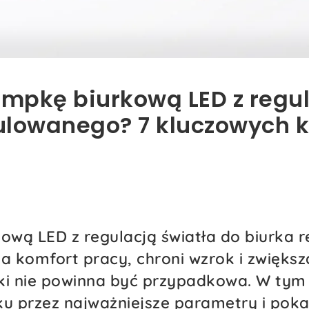
ampkę biurkową LED z regu
ulowanego? 7 kluczowych k
ową LED z regulacją światła do biurka
a komfort pracy, chroni wzrok i zwięks
ki nie powinna być przypadkowa. W tym 
ku przez najważniejsze parametry i po