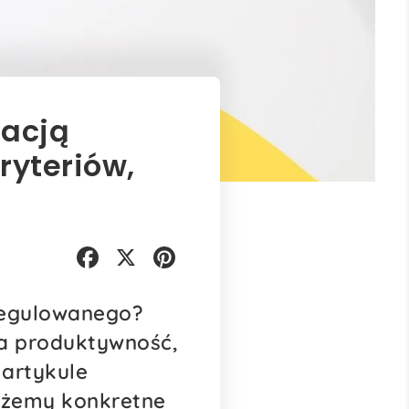
lacją
ryteriów,
Facebook
X
Pinterest
 regulowanego?
za produktywność,
artykule
każemy konkretne