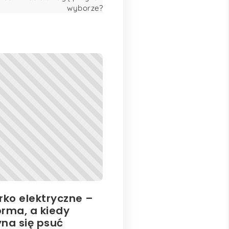
wyborze?
rko elektryczne –
orma, a kiedy
yna się psuć