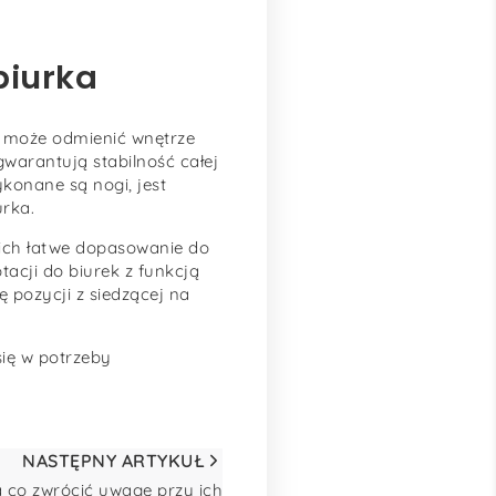
biurka
ry może odmienić wnętrze
 gwarantują stabilność całej
ykonane są nogi, jest
urka.
 ich łatwe dopasowanie do
acji do biurek z funkcją
 pozycji z siedzącej na
się w potrzeby
NASTĘPNY ARTYKUŁ
a co zwrócić uwagę przy ich