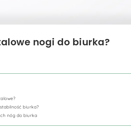
talowe nogi do biurka?
talowe?
stabilność biurka?
ych nóg do biurka