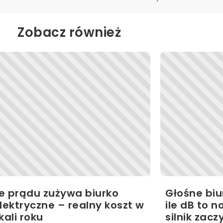
Zobacz również
le prądu zużywa biurko
Głośne biu
lektryczne – realny koszt w
ile dB to n
kali roku
silnik zacz