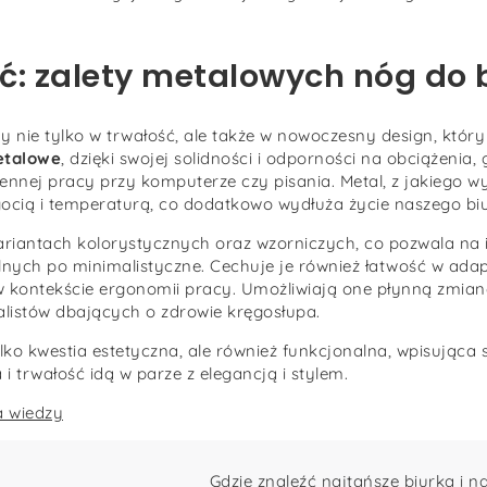
ść: zalety metalowych nóg do 
my nie tylko w trwałość, ale także w nowoczesny design, któ
etalowe
, dzięki swojej solidności i odporności na obciążenia,
iennej pracy przy komputerze czy pisania. Metal, z jakiego w
lgocią i temperaturą, co dodatkowo wydłuża życie naszego bi
wariantach kolorystycznych oraz wzorniczych, co pozwala na
nych po minimalistyczne. Cechuje je również łatwość w adapt
 kontekście ergonomii pracy. Umożliwiają one płynną zmianę
alistów dbających o zdrowie kręgosłupa.
ylko kwestia estetyczna, ale również funkcjonalna, wpisująca 
 trwałość idą w parze z elegancją i stylem.
 wiedzy
Gdzie znaleźć najtańsze biurka i n