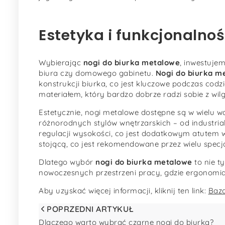
Estetyka i funkcjonalno
Wybierając
nogi do biurka metalowe
, inwestuje
biura czy domowego gabinetu.
Nogi do biurka m
konstrukcji biurka, co jest kluczowe podczas codz
materiałem, który bardzo dobrze radzi sobie z wi
Estetycznie, nogi metalowe dostępne są w wielu 
różnorodnych stylów wnętrzarskich – od industrial
regulacji wysokości, co jest dodatkowym atutem w
stojącą, co jest rekomendowane przez wielu specj
Dlatego wybór
nogi do biurka metalowe
to nie t
nowoczesnych przestrzeni pracy, gdzie ergonomia i
Aby uzyskać więcej informacji, kliknij ten link:
Baza
POPRZEDNI ARTYKUŁ
Dlaczego warto wybrać czarne nogi do biurka?