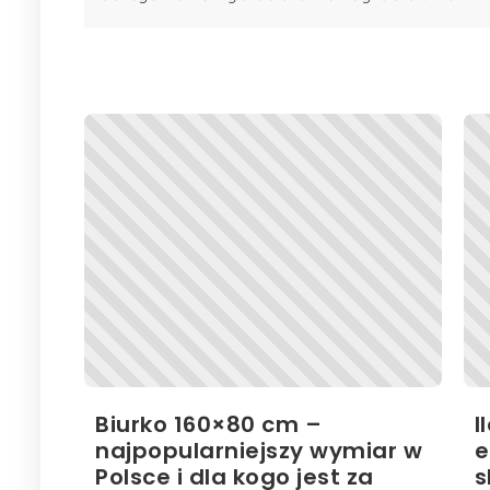
Biurko 160×80 cm –
I
najpopularniejszy wymiar w
e
Polsce i dla kogo jest za
s