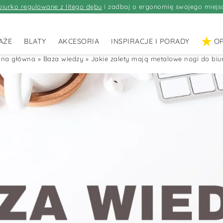
biurko regulowane z litego dębu
i zadbaj o ergonomię swojego miejs
AŻE
BLATY
AKCESORIA
INSPIRACJE I PORADY
OP
ona główna
»
Baza wiedzy
»
Jakie zalety mają metalowe nogi do biu