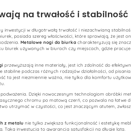
ają na trwałość i stabilność
 inwestycji w długotrwałą trwałość i niezachwianą stabilnoś
iurek, posiada szereg właściwości, które sprawiają, że jest 
kodzenia.
Metalowe nogi do biurka
charakteryzują się znac
ku biurek używanych w biurach czy miejscach, gdzie pracuje 
gi
przewyższają inne materiały, jest ich zdolność do efektyw
e stabilne podczas różnych rodzajów działalności, od pisania
 ta jest niezmiennie ważna, nie tylko dla komfortu użytkowa
tu.
o podważenia. Dzięki nowoczesnym technologiom obróbki met
klasycznego chromu po matową czerń, co pozwala na łatwe
 łatwo utrzymać w czystości, co jest znaczącym atutem, zwłas
h z metalu
nie tylko zwiększa funkcjonalność i estetykę meb
 Taka inwestycja to gwarancja satysfakcji na długie lata.