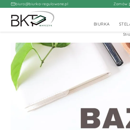
biuro@biurka-regulowane.pl
Zamów
BIURKA
STEL
Str