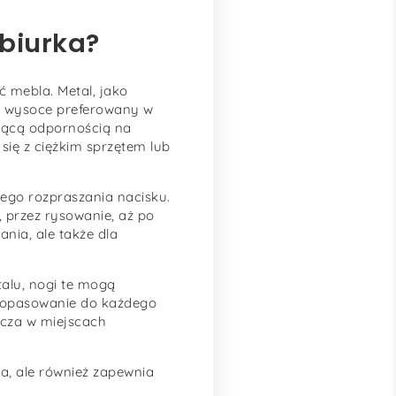
 biurka?
ć mebla. Metal, jako
on wysoce preferowany w
zącą odpornością na
się z ciężkim sprzętem lub
nego rozpraszania nacisku.
, przez rysowanie, aż po
nia, ale także dla
alu, nogi te mogą
 dopasowanie do każdego
zcza w miejscach
la, ale również zapewnia