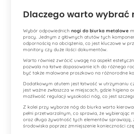
Dlaczego warto wybrać 
Wybór odpowiednich
nogi do biurka metalowe
mo
pracy. Jednym z głównych atutów tych komponentó
odpornością na obciążenia, co jest kluczowe w pr
monitory czy duże ilości dokumentów.
Warto również zwrócić uwagę na aspekt estetycz
pozwala na łatwe dopasowanie ich do różnego ro
być także malowane proszkowo na różnorodne kolo
Dodatkowym atutem jest łatwość w utrzymaniu czy
jest ważne zwłaszcza w miejscach, gdzie higiena 
możliwość regulacji wysokości nóg, co jest szczeg
Z kolei przy wyborze nóg do biurka warto kierować
pełni przetwarzalnym, co sprawia, że wybierając m
oraz długa żywotność tych elementów sprawiają, że
środowiska poprzez zmniejszenie konieczności cz