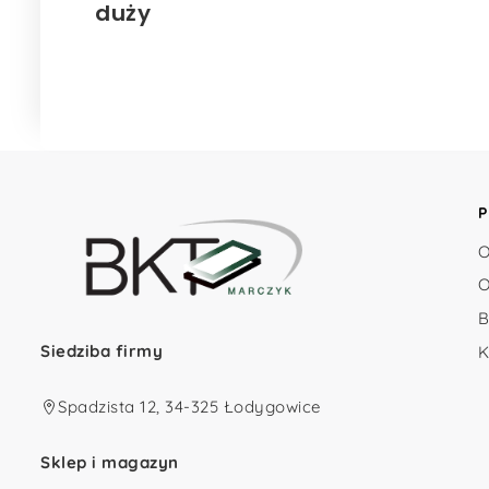
duży
P
O
O
B
Siedziba firmy
K
Spadzista 12, 34-325 Łodygowice
Sklep i magazyn