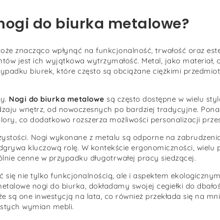
nogi do biurka metalowe?
że znacząco wpłynąć na funkcjonalność, trwałość oraz est
w jest ich wyjątkowa wytrzymałość. Metal, jako materiał, c
zypadku biurek, które często są obciążane ciężkimi przedmio
ny.
Nogi do biurka metalowe
są często dostępne w wielu sty
dzaju wnętrz, od nowoczesnych po bardziej tradycyjne. Pon
ry, co dodatkowo rozszerza możliwości personalizacji przes
stości. Nogi wykonane z metalu są odporne na zabrudzenia 
odgrywa kluczową rolę. W kontekście ergonomiczności, wielu
ólnie cenne w przypadku długotrwałej pracy siedzącej.
 się nie tylko funkcjonalnością, ale i aspektem ekologicznym
etalowe nogi do biurka, dokładamy swojej cegiełki do dbałoś
 są one inwestycją na lata, co również przekłada się na mni
ęstych wymian mebli.