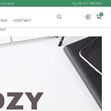
ca pracy!
+48 577 988 626
0
INIE
KONTAKT
rka?