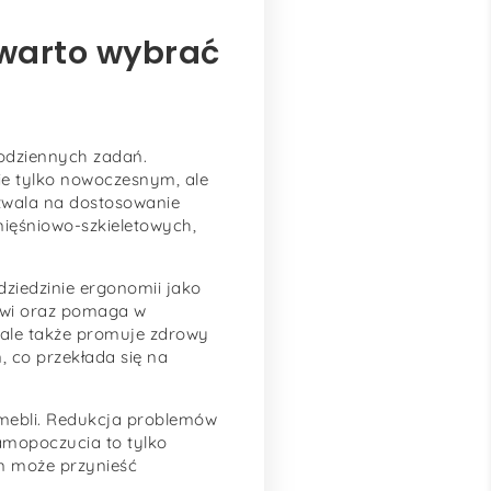
 warto wybrać
odziennych zadań.
ie tylko nowoczesnym, ale
zwala na dostosowanie
ięśniowo-szkieletowych,
 dziedzinie ergonomii jako
krwi oraz pomaga w
 ale także promuje zdrowy
 co przekłada się na
mebli. Redukcja problemów
amopoczucia to tylko
m może przynieść