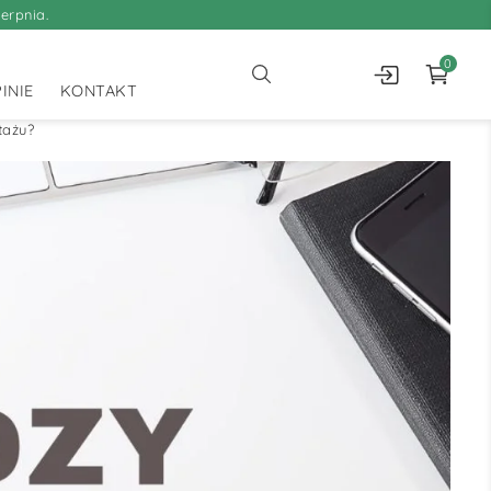
erpnia.
0
INIE
KONTAKT
tażu?