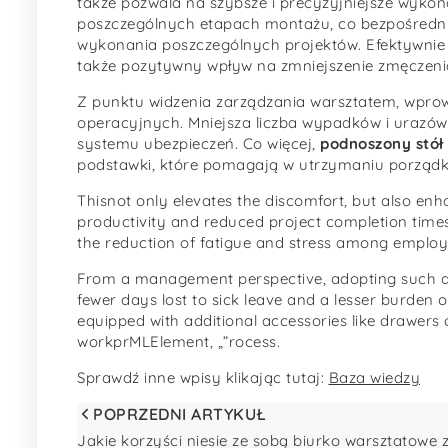
także pozwala na szybsze i precyzyjniejsze wyko
poszczególnych etapach montażu, co bezpośredni
wykonania poszczególnych projektów. Efektywnie
także pozytywny wpływ na zmniejszenie zmęczenia
Z punktu widzenia zarządzania warsztatem, wprow
operacyjnych. Mniejsza liczba wypadków i urazów t
systemu ubezpieczeń. Co więcej,
podnoszony stół
podstawki, które pomagają w utrzymaniu porządku 
Thisnot only elevates the discomfort, but also enh
productivity and reduced project completion times
the reduction of fatigue and stress among employ
From a management perspective, adopting such a s
fewer days lost to sick leave and a lesser burden
equipped with additional accessories like drawers o
workprMLElement, „”rocess.
Sprawdź inne wpisy klikając tutaj:
Baza wiedzy
POPRZEDNI ARTYKUŁ
Jakie korzyści niesie ze sobą biurko warsztatowe 