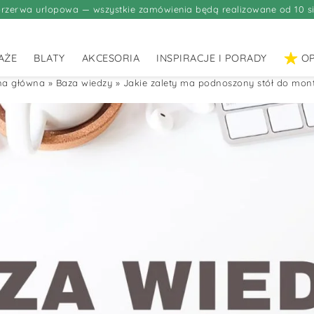
rzerwa urlopowa — wszystkie zamówienia będą realizowane od 10 si
AŻE
BLATY
AKCESORIA
INSPIRACJE I PORADY
OP
na główna
»
Baza wiedzy
»
Jakie zalety ma podnoszony stół do mon