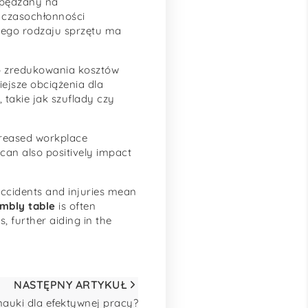
spędzany na
 czasochłonności
tego rodzaju sprzętu ma
o zredukowania kosztów
ejsze obciążenia dla
takie jak szuflady czy
ncreased workplace
can also positively impact
ccidents and injuries mean
embly table
is often
, further aiding in the
NASTĘPNY ARTYKUŁ
auki dla efektywnej pracy?