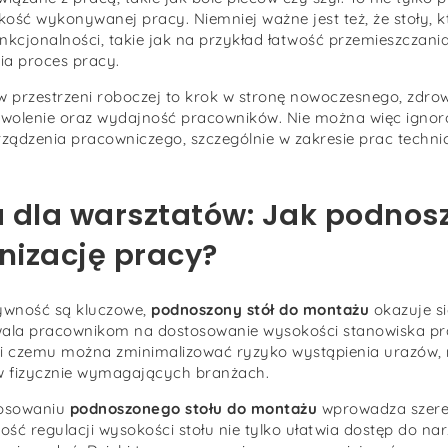
akość wykonywanej pracy. Niemniej ważne jest też, że stoły, k
kcjonalności, takie jak na przykład łatwość przemieszczani
a proces pracy.
 przestrzeni roboczej to krok w stronę nowoczesnego, zdro
wolenie oraz wydajność pracowników. Nie można więc ignor
rządzenia pracowniczego, szczególnie w zakresie prac techn
 dla warsztatów: Jak podnosz
izację pracy?
tywność są kluczowe,
podnoszony stół do montażu
okazuje s
wala pracownikom na dostosowanie wysokości stanowiska pr
 czemu można zminimalizować ryzyko wystąpienia urazów, np
 fizycznie wymagających branżach.
tosowaniu
podnoszonego stołu do montażu
wprowadza szereg
ość regulacji wysokości stołu nie tylko ułatwia dostęp do na