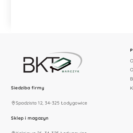
P
O
O
B
Siedziba firmy
K
Spadzista 12, 34-325 Łodygowice
Sklep i magazyn