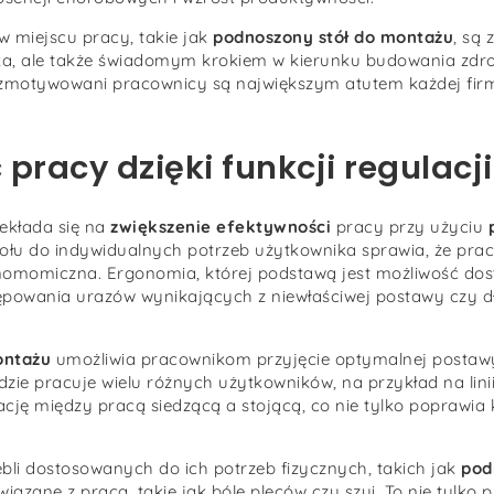
 miejscu pracy, takie jak
podnoszony stół do montażu
, są 
a, ale także świadomym krokiem w kierunku budowania zdr
i zmotywowani pracownicy są największym atutem każdej firm
pracy dzięki funkcji regulacj
ekłada się na
zwiększenie efektywności
pracy przy użyciu
łu do indywidualnych potrzeb użytkownika sprawia, że praca
onomomiczna. Ergonomia, której podstawą jest możliwość dos
ystępowania urazów wynikających z niewłaściwej postawy czy 
ontażu
umożliwia pracownikom przyjęcie optymalnej postawy,
 gdzie pracuje wielu różnych użytkowników, na przykład na lin
ję między pracą siedzącą a stojącą, co nie tylko poprawia k
bli dostosowanych do ich potrzeb fizycznych, takich jak
pod
ązane z pracą, takie jak bóle pleców czy szyi. To nie tylko 