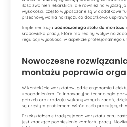
ilość zwolnień lekarskich, ale również na wyższą j
wysokości, często wyposażone są w dodatkowe fun
przechowywania narzędzi, co dodatkowo usprawni
Implementacja
podnoszonego stołu do montażu
w
środowiska pracy, które ma realny wpływ na zado
regulacji wysokości w aspekcie profesjonalnego u
Nowoczesne rozwiązania
montażu poprawia organ
W kontekście warsztatów, gdzie ergonomia i efek
udogodnieniem. Ta innowacyjna technologia poz
potrzeb oraz rodzaju wykonywanych zadań, dzięki
są częstym problemem wśród osób pracujących w
Przekształcenie tradycyjnego warsztatu przy zas
jest znaczące podniesienie komfortu pracy. Możliw