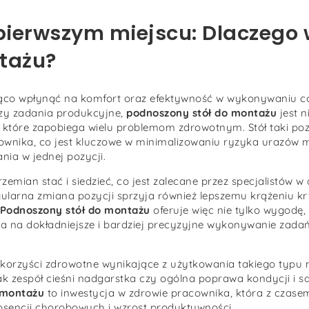
 pierwszym miejscu: Dlaczego
tażu?
co wpłynąć na komfort oraz efektywność w wykonywaniu c
zy zadania produkcyjne,
podnoszony stół do montażu
jest n
tóre zapobiega wielu problemom zdrowotnym. Stół taki po
ownika, co jest kluczowe w minimalizowaniu ryzyka urazów m
ia w jednej pozycji.
zemian stać i siedzieć, co jest zalecane przez specjalistów w
egularna zmiana pozycji sprzyja również lepszemu krążeniu 
Podnoszony stół do montażu
oferuje więc nie tylko wygodę,
 na dokładniejsze i bardziej precyzyjne wykonywanie zadań,
korzyści zdrowotne wynikające z użytkowania takiego typu 
ak zespół cieśni nadgarstka czy ogólna poprawa kondycji i s
 montażu
to inwestycja w zdrowie pracownika, która z czase
sencji chorobowych i wzrost produktywności.