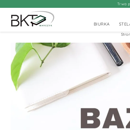
Trwa p
BIURKA
STEL
Stro