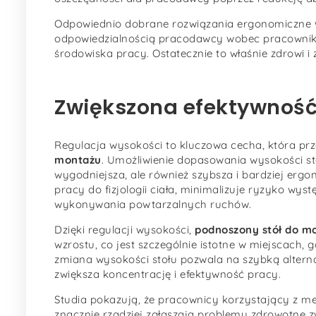
Odpowiednio dobrane rozwiązania ergonomiczne w
odpowiedzialnością pracodawcy wobec pracownik
środowiska pracy. Ostatecznie to właśnie zdrowi 
Zwiększona efektywność 
Regulacja wysokości to kluczowa cecha, która prz
montażu
. Umożliwienie dopasowania wysokości sto
wygodniejsza, ale również szybsza i bardziej erg
pracy do fizjologii ciała, minimalizuje ryzyko w
wykonywania powtarzalnych ruchów.
Dzięki regulacji wysokości,
podnoszony stół do m
wzrostu, co jest szczególnie istotne w miejscach,
zmiana wysokości stołu pozwala na szybką alternac
zwiększa koncentrację i efektywność pracy.
Studia pokazują, że pracownicy korzystający z me
znacznie rzadziej zgłaszają problemy zdrowotne zwi