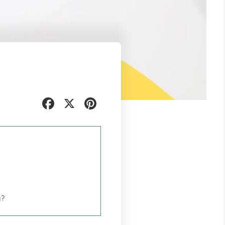
Facebook
X
Pinterest
y?