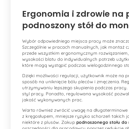
Ergonomia i zdrowie na
podnoszony stół do mon
Wybór odpowiedniego miejsca pracy może znaczą
Szczególnie w pracach manualnych, jak montaż c
przede wszystkim ergonomycznym rozwiązaniem, k
wysokości blatu do indywidualnych potrzeb użytk
które mogą wystąpić podczas wielogodzinnego stan
Dzięki możliwości regulacji, użytkownik może na pr
sposób na uniknięcie bólu pleców i zmęczenia. R
utrzymywaniu lepszego skupienia podczas pracy.
styl pracy. Ponadto, regulowana wysokość pozwala
jakość wykonywanych prac.
Warto również zwrócić uwagę na długoterminowe 
z kręgosłupem, mniejsze ryzyko schorzeń takich j
niektóre z plusów. Zakup
podnoszonego stołu do
oszczędności dla pracodawcy poprzez redukcję ab