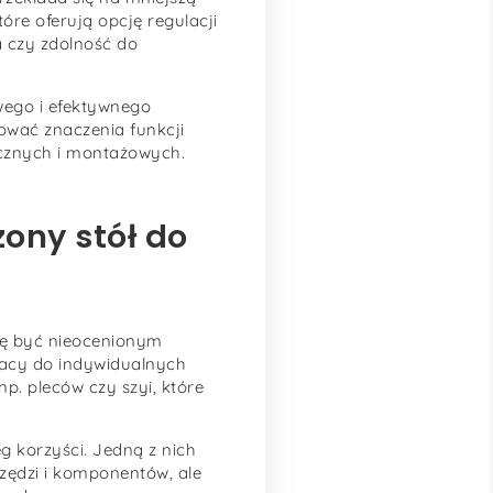
tóre oferują opcję regulacji
a czy zdolność do
wego i efektywnego
ować znaczenia funkcji
icznych i montażowych.
ony stół do
ię być nieocenionym
acy do indywidualnych
. pleców czy szyi, które
 korzyści. Jedną z nich
rzędzi i komponentów, ale