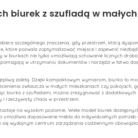
h biurek z szufladą w małych
abiera szczególnego znaczenia, gdy przestrzeń, którą dyspon
ie, które pozwala zoptymalizować miejsce i zapewnić niezbę
dy w biurkach nie tylko umożliwiają schowanie licznych drob
e pomagają w utrzymaniu dokumentów i narzędzi w łatwo do
ątpliwą zaletą. Dzięki kompaktowym wymiarom, biurko to m
rzecenienia zwłaszcza w małych mieszkaniach czy pokojach, 
jąc biurko z szufladami, można zrezygnować z dodatkowych m
y i rzeczywisty chaos w przestrzeni.
zostaje na wysokim poziomie. Wiele modeli biurek dostępnyc
d, co umożliwia dopasowanie mebla do indywidualnych potrzeb
aje się wydajnym centrum zarządzania codziennymi obowiązk