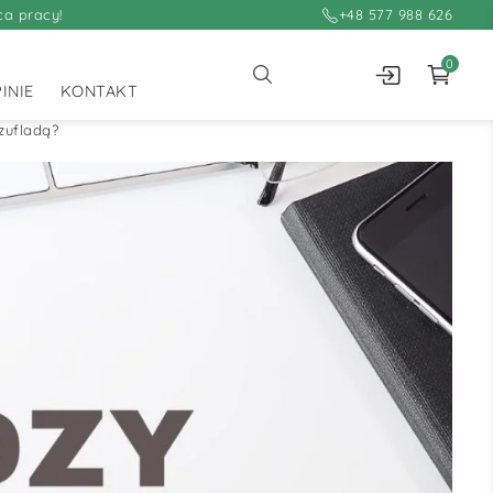
ca pracy!
+48 577 988 626
0
INIE
KONTAKT
szufladą?