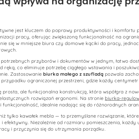
adą wpływa na organizację prz
ktywne jest kluczem do poprawy produktywności i komfortu 
zacji pracy, oferując zwiększoną funkcjonalność na ograni
e się w mniejsze biura czy domowe kąciki do pracy, jednoc
rowych.
e potrzebnych przyborów i dokumentów w jednym, łatwo dos
d ręką, co eliminuje potrzebę ciągłego wstawania i poszuki
enie. Zastosowanie
biurka małego z szufladą
pozwala zacho
w przypadku ograniczonej przestrzeni, gdzie każdy centymetr 
ę prosta, ale funkcjonalna konstrukcją, która współgra z n
 elastycznych rozwiązań ergonomi. Na stronie
biurka-regulow
 i funkcjonalność, idealnie nadając się do różnorodnych aran
 niż tylko kawałek mebla — to przemyślane rozwiązanie, któ
i efektywny. Niezależnie od rozmiaru pomieszczenia, każdy 
racy i przyczynia się do utrzymania porządku.