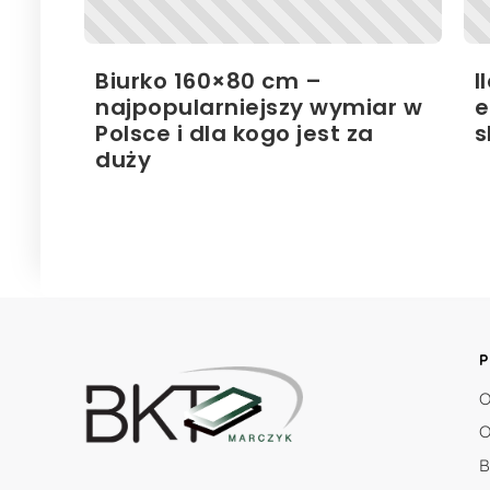
Biurko 160×80 cm –
I
najpopularniejszy wymiar w
e
Polsce i dla kogo jest za
s
duży
P
O
O
B