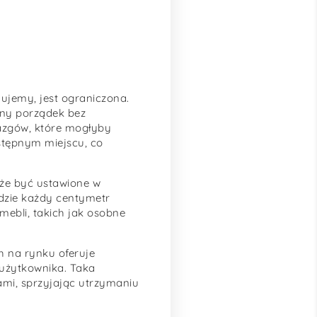
ujemy, jest ograniczona.
dny porządek bez
iazgów, które mogłyby
stępnym miejscu, co
oże być ustawione w
gdzie każdy centymetr
ebli, takich jak osobne
h na rynku oferuje
 użytkownika. Taka
ami, sprzyjając utrzymaniu