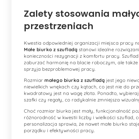
Zalety stosowania małyc
przestrzeniach
Kwestia odpowiedniej organizacji miejsca pracy n
Małe biurko z szufladą
stanowi idealne rozwiązan
konieczności rezygnacji z komfortu pracy. Szufla
zaburzać harmonię na blacie roboczym, ale takż
sprzyja bezproblemowej pracy.
Rozmiar
małego biurka z szufladą
jest jego niew
niewielkich wnękach czy kątach, co jest nie do p
kwadratowy jest na wagę złota. Ponadto, wybiera
szafki czy regały, co radykalnie zmniejsza wizualn
Choć rozmiar biurka jest mały, funkcjonalność po
różnorodność w kwestii liczby i wielkości szufla
personalizacja sprawia, że nawet małe biurko st
porządku i efektywności pracy.