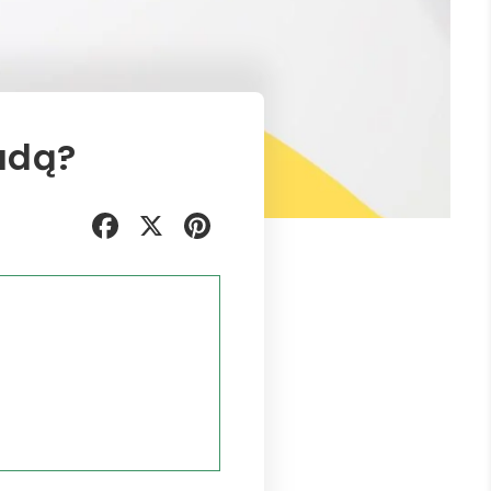
ladą?
Facebook
X
Pinterest