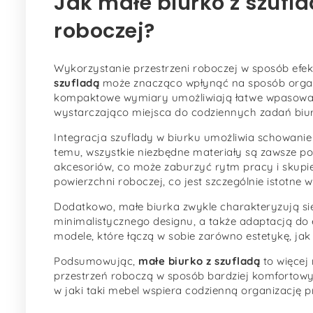
Jak małe biurko z szufl
roboczej?
Wykorzystanie przestrzeni roboczej w sposób efe
szufladą
może znacząco wpłynąć na sposób organi
kompaktowe wymiary umożliwiają łatwe wpasowani
wystarczająco miejsca do codziennych zadań biu
Integracja szuflady w biurku umożliwia schowani
temu, wszystkie niezbędne materiały są zawsze po
akcesoriów, co może zaburzyć rytm pracy i skupi
powierzchni roboczej, co jest szczególnie istotne 
Dodatkowo, małe biurka zwykle charakteryzują si
minimalistycznego designu, a także adaptacją do
modele, które łączą w sobie zarówno estetykę, jak
Podsumowując,
małe biurko z szufladą
to więcej
przestrzeń roboczą w sposób bardziej komfortowy 
w jaki taki mebel wspiera codzienną organizację p