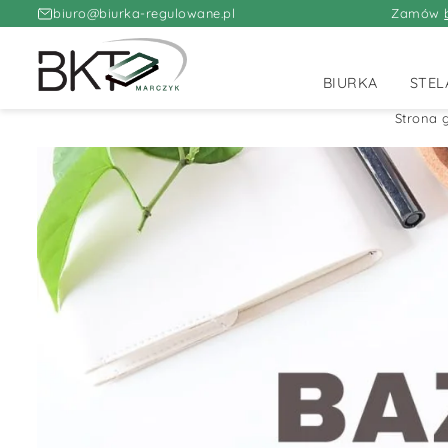
biuro@biurka-regulowane.pl
Zamów
BIURKA
STEL
Strona 