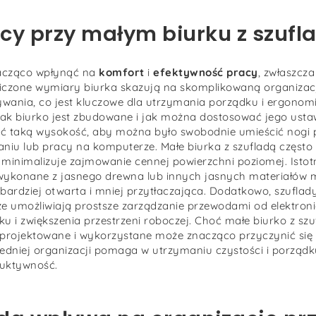
cy przy małym biurku z szufl
cząco wpłynąć na
komfort
i
efektywność pracy
, zwłaszcza
iczone wymiary biurka skazują na skomplikowaną organizacj
ywania, co jest kluczowe dla utrzymania porządku i ergonom
jak biurko jest zbudowane i jak można dostosować jego usta
ieć taką wysokość, aby można było swobodnie umieścić nogi 
aniu lub pracy na komputerze. Małe biurka z szufladą często
 minimalizuje zajmowanie cennej powierzchni poziomej. Isto
 wykonane z jasnego drewna lub innych jasnych materiałów
ę bardziej otwarta i mniej przytłaczająca. Dodatkowo, szuflad
 umożliwiają prostsze zarządzanie przewodami od elektroni
 i zwiększenia przestrzeni roboczej. Choć małe biurko z sz
projektowane i wykorzystane może znacząco przyczynić się 
dniej organizacji pomaga w utrzymaniu czystości i porządku
duktywność.