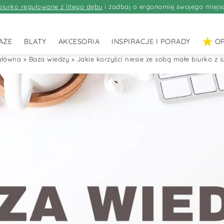
biurko regulowane z litego dębu
i zadbaj o ergonomię swojego miejs
AŻE
BLATY
AKCESORIA
INSPIRACJE I PORADY
OP
główna
»
Baza wiedzy
»
Jakie korzyści niesie ze sobą małe biurko z 