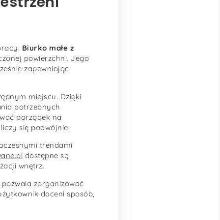
estrzeni
pracy.
Biurko małe z
czonej powierzchni. Jego
ześnie zapewniając
tępnym miejscu. Dzięki
wania potrzebnych
wać porządek na
liczy się podwójnie.
owoczesnymi trendami
ane.pl
dostępne są
żacji wnętrz.
re pozwala zorganizować
użytkownik doceni sposób,