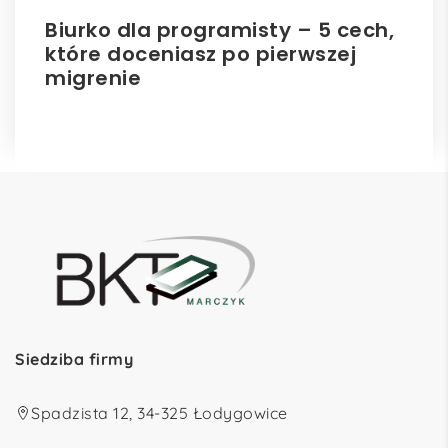
Biurko dla programisty – 5 cech,
Bi
które doceniasz po pierwszej
hu
migrenie
Siedziba firmy
Spadzista 12, 34-325 Łodygowice