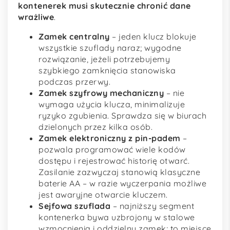
kontenerek musi skutecznie chronić dane
wrażliwe
.
Zamek centralny
– jeden klucz blokuje
wszystkie szuflady naraz; wygodne
rozwiązanie, jeżeli potrzebujemy
szybkiego zamknięcia stanowiska
podczas przerwy.
Zamek szyfrowy mechaniczny
– nie
wymaga użycia klucza, minimalizuje
ryzyko zgubienia. Sprawdza się w biurach
dzielonych przez kilka osób.
Zamek elektroniczny z pin-padem
–
pozwala programować wiele kodów
dostępu i rejestrować historię otwarć.
Zasilanie zazwyczaj stanowią klasyczne
baterie AA – w razie wyczerpania możliwe
jest awaryjne otwarcie kluczem.
Sejfowa szuflada
– najniższy segment
kontenerka bywa uzbrojony w stalowe
wzmocnienia i oddzielny zamek; to miejsce