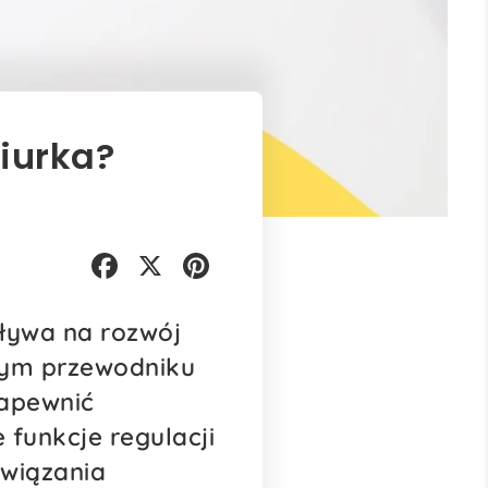
iurka?
Facebook
X
Pinterest
pływa na rozwój
nym przewodniku
zapewnić
 funkcje regulacji
związania