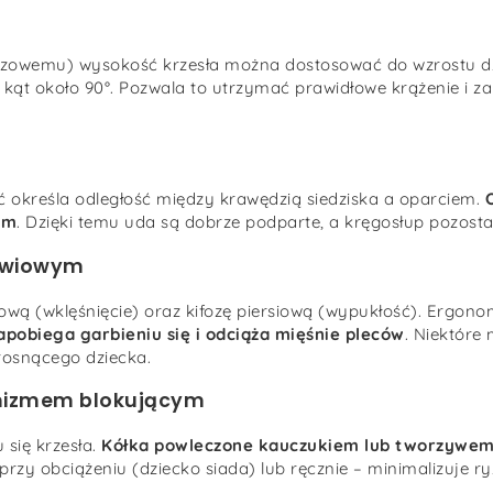
gazowemu) wysokość krzesła można dostosować do wzrostu d
 kąt około 90°. Pozwala to utrzymać prawidłowe krążenie i z
ć określa odległość między krawędzią siedziska a oparciem.
em
. Dzięki temu uda są dobrze podparte, a kręgosłup pozostaj
dźwiowym
ową (wklęśnięcie) oraz kifozę piersiową (wypukłość). Ergon
apobiega garbieniu się i odciąża mięśnie pleców
. Niektóre
rosnącego dziecka.
anizmem blokującym
się krzesła.
Kółka powleczone kauczukiem lub tworzywe
przy obciążeniu (dziecko siada) lub ręcznie – minimalizuje 