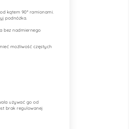
 pod kątem 90° ramionami.
użyj podnóżka.
cia bez nadmiernego
 mieć możliwość częstych
ala używać go od
est brak regulowanej