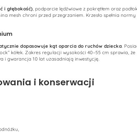
ć i głębokość)
, podparcie lędźwiowe z pokrętłem oraz podłoki
ina mesh chroni przed przegrzaniem. Krzesło spełnia normy E
mium
tycznie dopasowuje kąt oparcia do ruchów dziecka
. Posia
ck” kółek. Zakres regulacji wysokości 40–55 cm sprawia, że n
a i gwarancja 10 lat uzasadniają inwestycję.
owania i konserwacji
odnóżku,