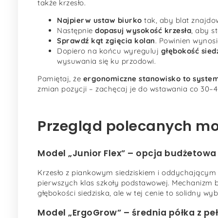
także krzesło.
Najpierw ustaw biurko
tak, aby blat znajdo
Następnie
dopasuj wysokość krzesła
, aby s
Sprawdź kąt zgięcia kolan
. Powinien wynosi
Dopiero na końcu wyreguluj
głębokość sied
wysuwania się ku przodowi.
Pamiętaj, że
ergonomiczne stanowisko to syste
zmian pozycji – zachęcaj je do wstawania co 30–4
Przegląd polecanych mod
Model „Junior Flex” – opcja budżetowa
Krzesło z piankowym siedziskiem i oddychający
pierwszych klas szkoły podstawowej. Mechanizm b
głębokości siedziska, ale w tej cenie to solidny wyb
Model „ErgoGrow” – średnia półka z pe