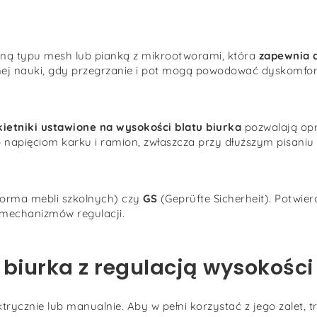
iną typu mesh lub pianką z mikrootworami, która
zapewnia c
nej nauki, gdy przegrzanie i pot mogą powodować dyskomfort
kietniki ustawione na wysokości blatu biurka
pozwalają opr
 napięciom karku i ramion, zwłaszcza przy dłuższym pisaniu 
orma mebli szkolnych) czy
GS
(Geprüfte Sicherheit). Potwie
ć mechanizmów regulacji.
biurka z regulacją wysokości
rycznie lub manualnie. Aby w pełni korzystać z jego zalet, t