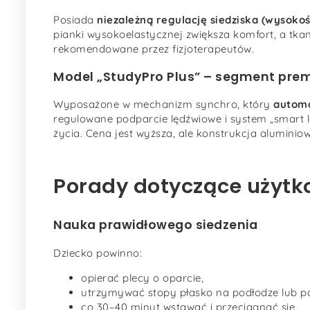
Posiada
niezależną regulację siedziska (wysokoś
pianki wysokoelastycznej zwiększa komfort, a tkan
rekomendowane przez fizjoterapeutów.
Model „StudyPro Plus” – segment pre
Wyposażone w mechanizm synchro, który
automa
regulowane podparcie lędźwiowe i system „smart lo
życia. Cena jest wyższa, ale konstrukcja aluminiow
Porady dotyczące użytk
Nauka prawidłowego siedzenia
Dziecko powinno:
opierać plecy o oparcie,
utrzymywać stopy płasko na podłodze lub p
co 30–40 minut wstawać i przeciągnąć się,