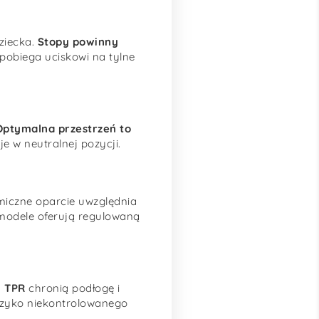
ziecka.
Stopy powinny
apobiega uciskowi na tylne
Optymalna przestrzeń to
e w neutralnej pozycji.
omiczne oparcie uwzględnia
 modele oferują regulowaną
m TPR
chronią podłogę i
ryzyko niekontrolowanego