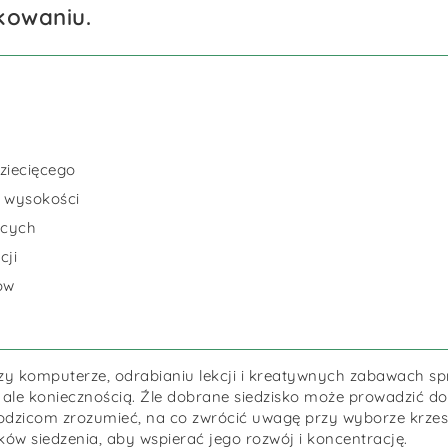
kowaniu.
ziecięcego
ą wysokości
ęcych
cji
ów
zy komputerze, odrabianiu lekcji i kreatywnych zabawach sp
, ale koniecznością. Źle dobrane siedzisko może prowadzić do
zicom zrozumieć, na co zwrócić uwagę przy wyborze krzesł
w siedzenia, aby wspierać jego rozwój i koncentrację.