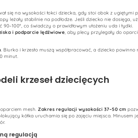
wał się na wysokości łokci dziecka, gdy stoi obok z ugiętymi
topy leżały stabilnie na podłodze. Jeśli dziecko nie dosięga, 
ć 90–100°, co świadczy o prawidłowym ułożeniu uda i łydki.
ziska i podparcie lędźwiowe
, aby plecy przylegały do opar
m
. Biurko i krzesło muszą współpracować, a dziecko powinno
0 minut.
eli krzeseł dziecięcych
m oparciem mesh.
Zakres regulacji wysokości 37–50 cm
pozw
lokujący kółka uruchamia się po zajęciu miejsca. Minusem j
ór.
łną regulacją