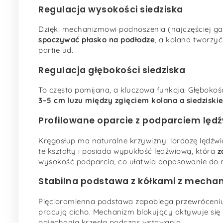
Regulacja wysokości siedziska
Dzięki mechanizmowi podnoszenia (najczęściej 
spoczywać płasko na podłodze
, a kolana tworzyć
partie ud.
Regulacja głębokości siedziska
To często pomijana, a kluczowa funkcja. Głębokoś
3–5 cm luzu między zgięciem kolana a siedziski
Profilowane oparcie z podparciem lę
Kręgosłup ma naturalne krzywizny: lordozę lędźwi
te kształty i posiada wypukłość lędźwiową, która
z
wysokość podparcia, co ułatwia dopasowanie do 
Stabilna podstawa z kółkami z mech
Pięcioramienna podstawa zapobiega przewróceniu 
pracują cicho. Mechanizm blokujący aktywuje się 
odjechania krzesła podczas wstawania.