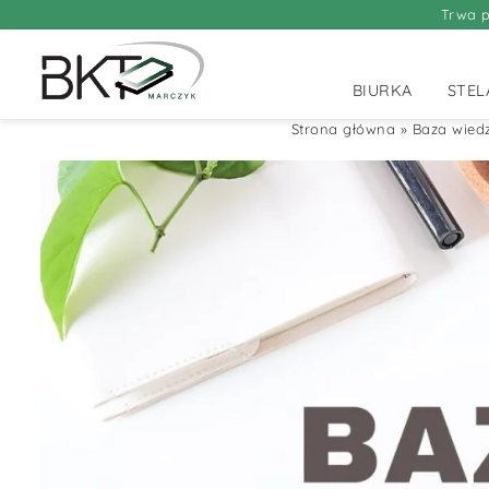
Trwa p
BIURKA
STEL
Strona główna
»
Baza wied