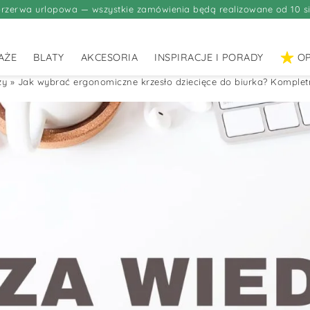
rzerwa urlopowa — wszystkie zamówienia będą realizowane od 10 si
AŻE
BLATY
AKCESORIA
INSPIRACJE I PORADY
OP
zy
»
Jak wybrać ergonomiczne krzesło dziecięce do biurka? Komplet