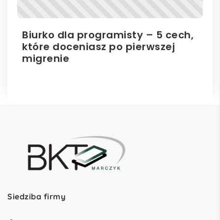
Biurko dla programisty – 5 cech,
Bi
które doceniasz po pierwszej
hu
migrenie
Siedziba firmy