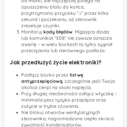
od marki, ale najczęściej polega na
opuszczeniu blatu do końca,
przytrzymaniu przycisku “↓” przez kilka
sekund i poczekaniu, aż sterownik
zresetuje czujniki.
Monitoruj
kody błędów
. Migająca dioda
lub komunikat “E08” nie zawsze oznacza
awarię – w wielu biurkach to tylko sygnał
przeciążenia lub nierównego podłoża.
Jak przedłużyć życie elektroniki?
Podłącz biurko przez
listwę
antyprzepięciową
, szczególnie jeśli Twoja
okolica cierpi na skoki napięcia.
Przy długiej nieobecności odłącz wtyczkę –
minimalizujesz ryzyko przepięcia oraz
zużycie w trybie czuwania.
Nie blokuj otworów wentylacyjnych
sterownika; nagromadzone ciepło skraca
żywotność kondensatorów.