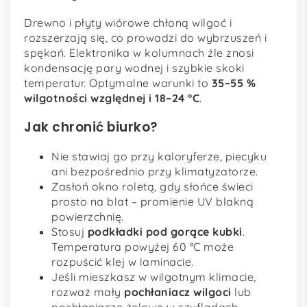
Drewno i płyty wiórowe chłoną wilgoć i
rozszerzają się, co prowadzi do wybrzuszeń i
spękań. Elektronika w kolumnach źle znosi
kondensację pary wodnej i szybkie skoki
temperatur. Optymalne warunki to
35–55 %
wilgotności względnej i 18–24 °C
.
Jak chronić biurko?
Nie stawiaj go przy kaloryferze, piecyku
ani bezpośrednio przy klimatyzatorze.
Zasłoń okno roletą, gdy słońce świeci
prosto na blat – promienie UV blakną
powierzchnię.
Stosuj
podkładki pod gorące kubki
.
Temperatura powyżej 60 °C może
rozpuścić klej w laminacie.
Jeśli mieszkasz w wilgotnym klimacie,
rozważ mały
pochłaniacz wilgoci
lub