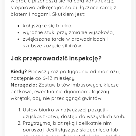
wibracje przenoszą się na całą konstrukcję,
stopniowo odkręcając śruby łączące ramę z
blatem i nogami. Skutkiem jest:
kołyszące się biurko,
wyraźne stuki przy zmianie wysokości,
zwiększone tarcie w prowadnicach i
szybsze zużycie silników.
Jak przeprowadzić inspekcję?
Kiedy?
Pierwszy raz po tygodniu od montażu,
następnie co 6–12 miesięcy.
Narzędzia:
Zestaw bitów imbusowych, klucze
oczkowe, ewentualnie dynamometryczny
wkrętak, aby nie przeciągnąć gwintów.
Ustaw biurko w najwyższej pozycji –
uzyskasz łatwy dostęp do wszystkich śrub.
Przytrzymaj blat ręką i delikatnie nim
poruszaj. Jeśli słyszysz skrzypnięcia lub