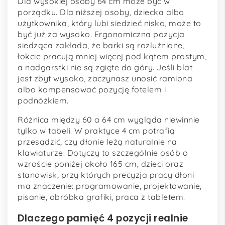
Dla wysokiej osoby 64 cm może być w
porządku. Dla niższej osoby, dziecka albo
użytkownika, który lubi siedzieć nisko, może to
być już za wysoko. Ergonomiczna pozycja
siedząca zakłada, że barki są rozluźnione,
łokcie pracują mniej więcej pod kątem prostym,
a nadgarstki nie są zgięte do góry. Jeśli blat
jest zbyt wysoko, zaczynasz unosić ramiona
albo kompensować pozycję fotelem i
podnóżkiem.
Różnica między 60 a 64 cm wygląda niewinnie
tylko w tabeli. W praktyce 4 cm potrafią
przesądzić, czy dłonie leżą naturalnie na
klawiaturze. Dotyczy to szczególnie osób o
wzroście poniżej około 165 cm, dzieci oraz
stanowisk, przy których precyzja pracy dłoni
ma znaczenie: programowanie, projektowanie,
pisanie, obróbka grafiki, praca z tabletem.
Dlaczego pamięć 4 pozycji realnie