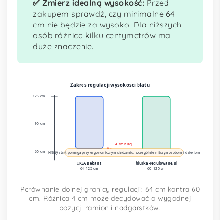
✅ Zmierz idealną wysokość:
Przed
zakupem sprawdź, czy minimalne 64
cm nie będzie za wysoko. Dla niższych
osób różnica kilku centymetrów ma
duże znaczenie.
Zakres regulacji wysokości blatu
125 cm
90 cm
4 cm niżej
60 cm
Niższy start pomaga przy ergonomicznym siedzeniu, szczególnie niższym osobom i dzieciom
IKEA Bekant
biurka-regulowane.pl
64–125 cm
60–125 cm
Porównanie dolnej granicy regulacji: 64 cm kontra 60
cm. Różnica 4 cm może decydować o wygodnej
pozycji ramion i nadgarstków.