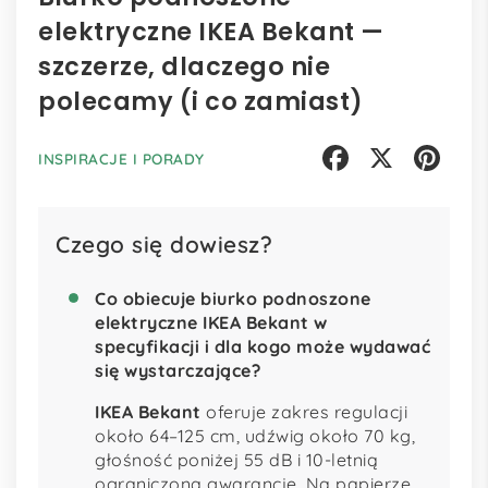
elektryczne IKEA Bekant —
szczerze, dlaczego nie
polecamy (i co zamiast)
INSPIRACJE I PORADY
Facebook
X
Pinterest
Czego się dowiesz?
Co obiecuje biurko podnoszone
elektryczne IKEA Bekant w
specyfikacji i dla kogo może wydawać
się wystarczające?
IKEA Bekant
oferuje zakres regulacji
około 64–125 cm, udźwig około 70 kg,
głośność poniżej 55 dB i 10-letnią
ograniczoną gwarancję. Na papierze