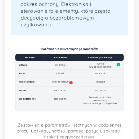
zakres ochrony. Elektronika i
sterowanie to elementy, które często
decydują o bezproblemowym
użytkowaniu.
Porównanie kluczowych parametrów
Parametr
IKEA Bekant
biurka-regulowane.pl
100 kg
✓
Udźwig
ok. 70 kg
120 kg Premium Plus
Hałas
≤ 55 dB
ok. 45 dB
Pamięć pozycji
brak presetów
4 pozycje
!
Zakres
64–125 cm
60–125 cm
blokada rodzicielska
Bezpieczeństwo
podstawowe
soft-start/stop
zabezpieczenie przeciwzgniotowe
Zestawienie parametrów istotnych w codziennej
pracy: udźwigu, hałasu, pamięci pozycji, zakresu i
funkcji bezpieczeństwa.