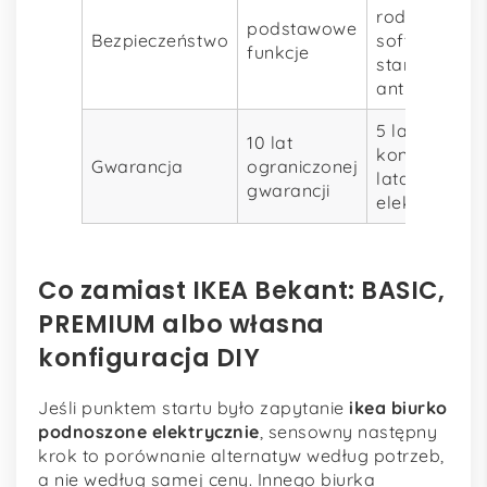
rodzicielska,
podstawowe
Bezpieczeństwo
soft-
funkcje
start/stop,
antykolizja
5 lat
10 lat
konstrukcja,
Gwarancja
ograniczonej
lata
gwarancji
elektronika
Co zamiast IKEA Bekant: BASIC,
PREMIUM albo własna
konfiguracja DIY
Jeśli punktem startu było zapytanie
ikea biurko
podnoszone elektrycznie
, sensowny następny
krok to porównanie alternatyw według potrzeb,
a nie według samej ceny. Innego biurka