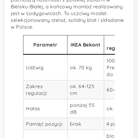
Bielsku-Białej, a końcowy montaż realizowany
jest w Łodygowicach. To uczciwy model:
selekcjonowany stelaż, solidny blat i składanie
w Polsce.
biurka-
Parametr
IKEA Bekant
regulowane.
100 kg,
Udźwig
ok. 70 kg
Premium Plu
do 120 kg
Zakres
ok. 64–125
60–125 cm
regulacji
cm
poniżej 55
Hałas
ok. 45 dB
dB
Pamięć pozycji
brak
4 pozycje
blokada