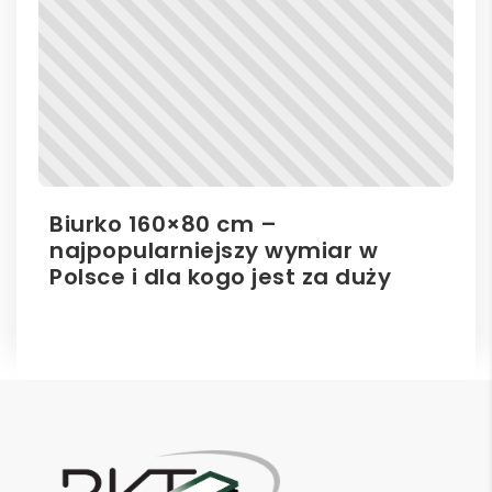
Biurko 160×80 cm –
Il
najpopularniejszy wymiar w
el
Polsce i dla kogo jest za duży
ro