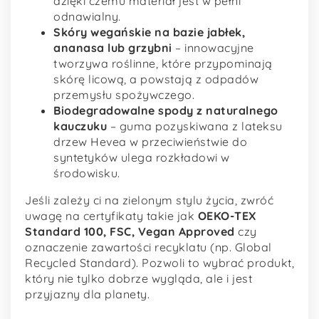
dzięki czemu materiał jest w pełni
odnawialny.
Skóry wegańskie na bazie jabłek,
ananasa lub grzybni
– innowacyjne
tworzywa roślinne, które przypominają
skórę licową, a powstają z odpadów
przemysłu spożywczego.
Biodegradowalne spody z naturalnego
kauczuku
– guma pozyskiwana z lateksu
drzew Hevea w przeciwieństwie do
syntetyków ulega rozkładowi w
środowisku.
Jeśli zależy ci na zielonym stylu życia, zwróć
uwagę na certyfikaty takie jak
OEKO-TEX
Standard 100, FSC, Vegan Approved
czy
oznaczenie zawartości recyklatu (np. Global
Recycled Standard). Pozwoli to wybrać produkt,
który nie tylko dobrze wygląda, ale i jest
przyjazny dla planety.