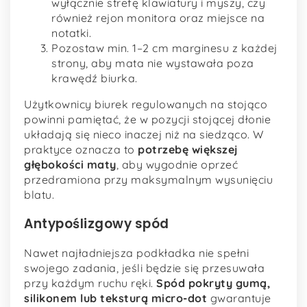
wyłącznie strefę klawiatury i myszy, czy
również rejon monitora oraz miejsce na
notatki.
Pozostaw min. 1–2 cm marginesu z każdej
strony, aby mata nie wystawała poza
krawędź biurka.
Użytkownicy biurek regulowanych na stojąco
powinni pamiętać, że w pozycji stojącej dłonie
układają się nieco inaczej niż na siedząco. W
praktyce oznacza to
potrzebę większej
głębokości maty
, aby wygodnie oprzeć
przedramiona przy maksymalnym wysunięciu
blatu.
Antypoślizgowy spód
Nawet najładniejsza podkładka nie spełni
swojego zadania, jeśli będzie się przesuwała
przy każdym ruchu ręki.
Spód pokryty gumą,
silikonem lub teksturą micro-dot
gwarantuje