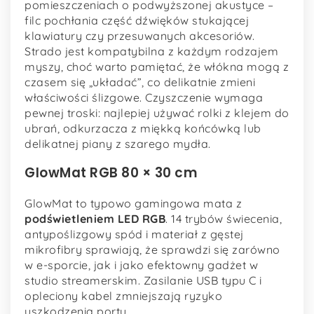
pomieszczeniach o podwyższonej akustyce –
filc pochłania część dźwięków stukającej
klawiatury czy przesuwanych akcesoriów.
Strado jest kompatybilna z każdym rodzajem
myszy, choć warto pamiętać, że włókna mogą z
czasem się „układać”, co delikatnie zmieni
właściwości ślizgowe. Czyszczenie wymaga
pewnej troski: najlepiej używać rolki z klejem do
ubrań, odkurzacza z miękką końcówką lub
delikatnej piany z szarego mydła.
GlowMat RGB 80 × 30 cm
GlowMat to typowo gamingowa mata z
podświetleniem LED RGB
. 14 trybów świecenia,
antypoślizgowy spód i materiał z gęstej
mikrofibry sprawiają, że sprawdzi się zarówno
w e-sporcie, jak i jako efektowny gadżet w
studio streamerskim. Zasilanie USB typu C i
opleciony kabel zmniejszają ryzyko
uszkodzenia portu.