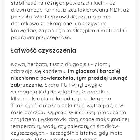
stabilność na różnych powierzchniach – od
drewnianego forniru, przez lakierowany MDF, aż
po szkło. Warto sprawdzić, czy mata ma
dodatkowo zaokrąglone lub zszywane
krawędzie; zapobiega to strzępieniu materiału i
poprawia przyczepność.
Łatwość czyszczenia
Kawa, herbata, tusz z długopisu – plamy
zdarzają się każdemu.
Im gładsza i bardziej
niechłonna powierzchnia, tym prościej usunąć
zabrudzenie
. Skóra PU i winyl zwykle
wymagają jedynie wilgotnej ściereczki z
kilkoma kroplami łagodnego detergentu.
Tkaniny i filc można odkurzyć, wytrzepać, a w
razie potrzeby wyprać. W instrukcji producenta
znajdziemy wskazówki dotyczące maksymalnej
temperatury wody czy zalecanych środków
czyszczących – szczególnie istotne, gdy mata
ma wzór, który mógłby wyblaknąć.