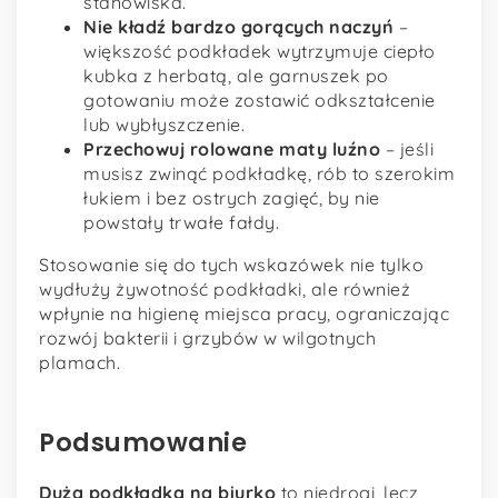
stanowiska.
Nie kładź bardzo gorących naczyń
–
większość podkładek wytrzymuje ciepło
kubka z herbatą, ale garnuszek po
gotowaniu może zostawić odkształcenie
lub wybłyszczenie.
Przechowuj rolowane maty luźno
– jeśli
musisz zwinąć podkładkę, rób to szerokim
łukiem i bez ostrych zagięć, by nie
powstały trwałe fałdy.
Stosowanie się do tych wskazówek nie tylko
wydłuży żywotność podkładki, ale również
wpłynie na higienę miejsca pracy, ograniczając
rozwój bakterii i grzybów w wilgotnych
plamach.
Podsumowanie
Duża podkładka na biurko
to niedrogi, lecz