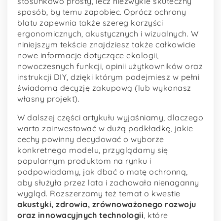
stosunkowo prosty, lecz niezwykle skuteczny
sposób, by temu zapobiec. Oprócz ochrony
blatu zapewnia także szereg korzyści
ergonomicznych, akustycznych i wizualnych. W
niniejszym tekście znajdziesz także całkowicie
nowe informacje dotyczące ekologii,
nowoczesnych funkcji, opinii użytkowników oraz
instrukcji DIY, dzięki którym podejmiesz w pełni
świadomą decyzję zakupową (lub wykonasz
własny projekt).
W dalszej części artykułu wyjaśniamy, dlaczego
warto zainwestować w dużą podkładkę, jakie
cechy powinny decydować o wyborze
konkretnego modelu, przyglądamy się
popularnym produktom na rynku i
podpowiadamy, jak dbać o matę ochronną,
aby służyła przez lata i zachowała nienaganny
wygląd. Rozszerzamy też temat o kwestie
akustyki, zdrowia, zrównoważonego rozwoju
oraz innowacyjnych technologii
, które