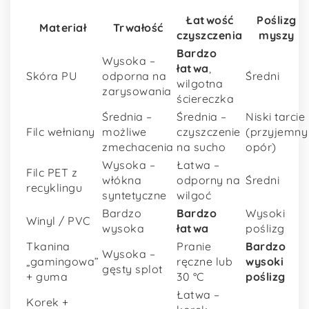
Łatwość
Poślizg
Materiał
Trwałość
czyszczenia
myszy
Bardzo
Wysoka –
łatwa
,
Skóra PU
odporna na
Średni
wilgotna
zarysowania
ściereczka
Średnia –
Średnia –
Niski tarcie
Filc wełniany
możliwe
czyszczenie
(przyjemny
zmechacenia
na sucho
opór)
Wysoka –
Łatwa –
Filc PET z
włókna
odporny na
Średni
recyklingu
syntetyczne
wilgoć
Bardzo
Bardzo
Wysoki
Winyl / PVC
wysoka
łatwa
poślizg
Tkanina
Pranie
Bardzo
Wysoka –
„gamingowa”
ręczne lub
wysoki
gęsty splot
+ guma
30 °C
poślizg
Łatwa –
Korek +