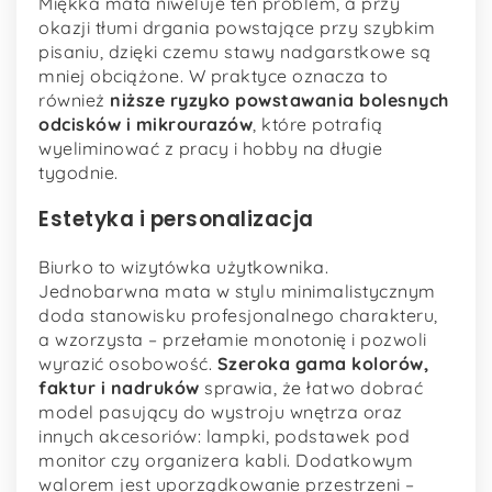
Miękka mata niweluje ten problem, a przy
okazji tłumi drgania powstające przy szybkim
pisaniu, dzięki czemu stawy nadgarstkowe są
mniej obciążone. W praktyce oznacza to
również
niższe ryzyko powstawania bolesnych
odcisków i mikrourazów
, które potrafią
wyeliminować z pracy i hobby na długie
tygodnie.
Estetyka i personalizacja
Biurko to wizytówka użytkownika.
Jednobarwna mata w stylu minimalistycznym
doda stanowisku profesjonalnego charakteru,
a wzorzysta – przełamie monotonię i pozwoli
wyrazić osobowość.
Szeroka gama kolorów,
faktur i nadruków
sprawia, że łatwo dobrać
model pasujący do wystroju wnętrza oraz
innych akcesoriów: lampki, podstawek pod
monitor czy organizera kabli. Dodatkowym
walorem jest uporządkowanie przestrzeni –