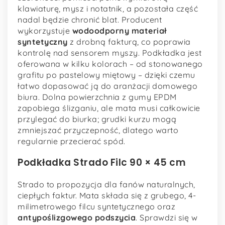
klawiaturę, mysz i notatnik, a pozostała część
nadal będzie chronić blat. Producent
wykorzystuje
wodoodporny materiał
syntetyczny
z drobną fakturą, co poprawia
kontrolę nad sensorem myszy. Podkładka jest
oferowana w kilku kolorach – od stonowanego
grafitu po pastelowy miętowy – dzięki czemu
łatwo dopasować ją do aranżacji domowego
biura. Dolna powierzchnia z gumy EPDM
zapobiega ślizganiu, ale mata musi całkowicie
przylegać do biurka; grudki kurzu mogą
zmniejszać przyczepność, dlatego warto
regularnie przecierać spód.
Podkładka Strado Filc 90 × 45 cm
Strado to propozycja dla fanów naturalnych,
ciepłych faktur. Mata składa się z grubego, 4-
milimetrowego filcu syntetycznego oraz
antypoślizgowego podszycia
. Sprawdzi się w