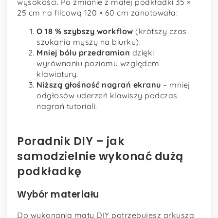
wysokości. Po zmianie z małej podkładki 35 ×
25 cm na filcową 120 × 60 cm zanotowała:
O 18 % szybszy workflow
(krótszy czas
szukania myszy na biurku).
Mniej bólu przedramion
dzięki
wyrównaniu poziomu względem
klawiatury.
Niższą głośność nagrań ekranu
– mniej
odgłosów uderzeń klawiszy podczas
nagrań tutoriali.
Poradnik DIY – jak
samodzielnie wykonać dużą
podkładkę
Wybór materiału
Do wykonania maty DIY potrzebujesz arkusza