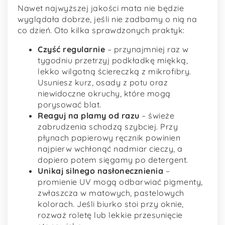
Nawet najwyższej jakości mata nie będzie
wyglądała dobrze, jeśli nie zadbamy o nią na
co dzień. Oto kilka sprawdzonych praktyk:
Czyść regularnie
– przynajmniej raz w
tygodniu przetrzyj podkładkę miękką,
lekko wilgotną ściereczką z mikrofibry.
Usuniesz kurz, osady z potu oraz
niewidoczne okruchy, które mogą
porysować blat.
Reaguj na plamy od razu
– świeże
zabrudzenia schodzą szybciej. Przy
płynach papierowy ręcznik powinien
najpierw wchłonąć nadmiar cieczy, a
dopiero potem sięgamy po detergent.
Unikaj silnego nasłonecznienia
–
promienie UV mogą odbarwiać pigmenty,
zwłaszcza w matowych, pastelowych
kolorach. Jeśli biurko stoi przy oknie,
rozważ roletę lub lekkie przesunięcie