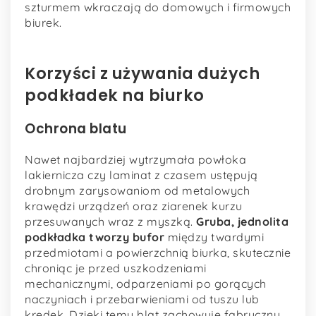
szturmem wkraczają do domowych i firmowych
biurek.
Korzyści z używania dużych
podkładek na biurko
Ochrona blatu
Nawet najbardziej wytrzymała powłoka
lakiernicza czy laminat z czasem ustępują
drobnym zarysowaniom od metalowych
krawędzi urządzeń oraz ziarenek kurzu
przesuwanych wraz z myszką.
Gruba, jednolita
podkładka tworzy bufor
między twardymi
przedmiotami a powierzchnią biurka, skutecznie
chroniąc je przed uszkodzeniami
mechanicznymi, odparzeniami po gorących
naczyniach i przebarwieniami od tuszu lub
kredek. Dzięki temu blat zachowuje fabryczny