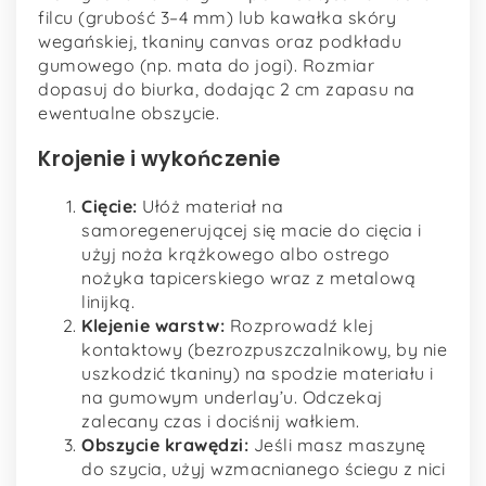
filcu (grubość 3–4 mm) lub kawałka skóry
wegańskiej, tkaniny canvas oraz podkładu
gumowego (np. mata do jogi). Rozmiar
dopasuj do biurka, dodając 2 cm zapasu na
ewentualne obszycie.
Krojenie i wykończenie
Cięcie:
Ułóż materiał na
samoregenerującej się macie do cięcia i
użyj noża krążkowego albo ostrego
nożyka tapicerskiego wraz z metalową
linijką.
Klejenie warstw:
Rozprowadź klej
kontaktowy (bezrozpuszczalnikowy, by nie
uszkodzić tkaniny) na spodzie materiału i
na gumowym underlay’u. Odczekaj
zalecany czas i dociśnij wałkiem.
Obszycie krawędzi:
Jeśli masz maszynę
do szycia, użyj wzmacnianego ściegu z nici