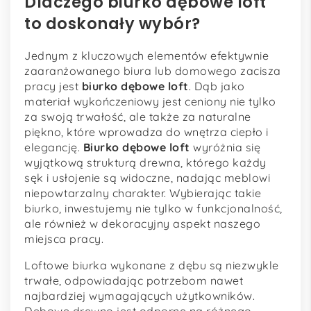
Dlaczego biurko dębowe loft
to doskonały wybór?
Jednym z kluczowych elementów efektywnie
zaaranżowanego biura lub domowego zacisza
pracy jest
biurko dębowe loft
. Dąb jako
materiał wykończeniowy jest ceniony nie tylko
za swoją trwałość, ale także za naturalne
piękno, które wprowadza do wnętrza ciepło i
elegancję.
Biurko dębowe loft
wyróżnia się
wyjątkową strukturą drewna, którego każdy
sęk i usłojenie są widoczne, nadając meblowi
niepowtarzalny charakter. Wybierając takie
biurko, inwestujemy nie tylko w funkcjonalność,
ale również w dekoracyjny aspekt naszego
miejsca pracy.
Loftowe biurka wykonane z dębu są niezwykle
trwałe, odpowiadając potrzebom nawet
najbardziej wymagających użytkowników.
Dębowe drewno jest odporne na różnego