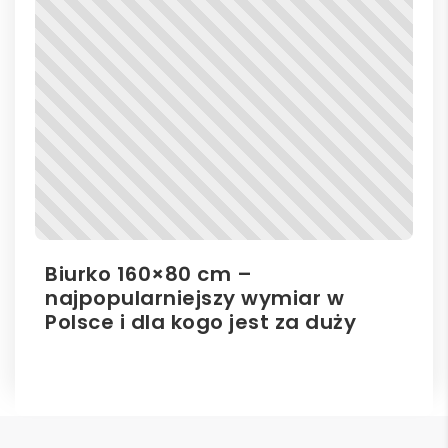
Biurko 160×80 cm –
Il
najpopularniejszy wymiar w
el
Polsce i dla kogo jest za duży
ro