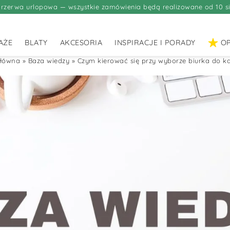
rzerwa urlopowa — wszystkie zamówienia będą realizowane od 10 si
AŻE
BLATY
AKCESORIA
INSPIRACJE I PORADY
OP
główna
»
Baza wiedzy
»
Czym kierować się przy wyborze biurka do ka