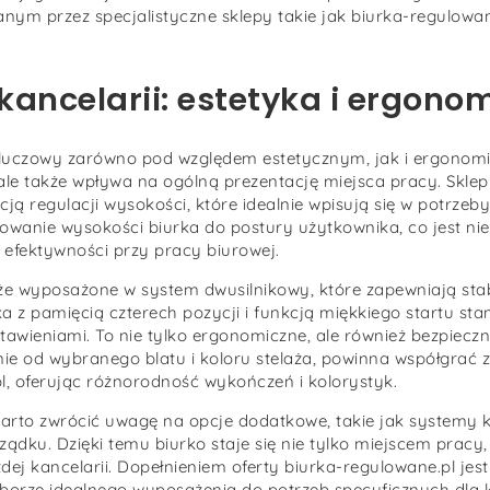
nym przez specjalistyczne sklepy takie jak biurka-regulowan
ancelarii: estetyka i ergono
kluczowy zarówno pod względem estetycznym, jak i ergonom
ale także wpływa na ogólną prezentację miejsca pracy. Sklep
cją regulacji wysokości, które idealnie wpisują się w potrze
wanie wysokości biurka do postury użytkownika, co jest nie
 efektywności przy pracy biurowej.
że wyposażone w system dwusilnikowy, które zapewniają sta
 z pamięcią czterech pozycji i funkcją miękkiego startu sta
tawieniami. To nie tylko ergonomiczne, ale również bezpiecz
wnie od wybranego blatu i koloru stelaża, powinna współgrać z
pl, oferując różnorodność wykończeń i kolorystyk.
warto zwrócić uwagę na opcje dodatkowe, takie jak systemy 
dku. Dzięki temu biurko staje się nie tylko miejscem pracy
j kancelarii. Dopełnieniem oferty biurka-regulowane.pl jest
oborze idealnego wyposażenia do potrzeb specyficznych dla