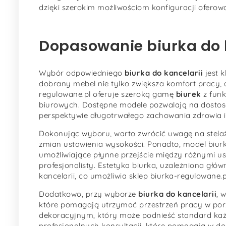
dzięki szerokim możliwościom konfiguracji oferowa
Dopasowanie biurka do k
Wybór odpowiedniego
biurka do kancelarii
jest 
dobrany mebel nie tylko zwiększa komfort pracy, 
regulowane.pl oferuje szeroką gamę
biurek
z funk
biurowych. Dostępne modele pozwalają na dostoso
perspektywie długotrwałego zachowania zdrowia i
Dokonując wyboru, warto zwrócić uwagę na stela
zmian ustawienia wysokości. Ponadto, model biurka
umożliwiające płynne przejście między różnymi us
profesjonalisty. Estetyka biurka, uzależniona głó
kancelarii, co umożliwia sklep biurka-regulowane.
Dodatkowo, przy wyborze
biurka do kancelarii
, 
które pomagają utrzymać przestrzeń pracy w porzą
dekoracyjnym, który może podnieść standard każde
profesjonalnych konsultacji, które pomagają w d