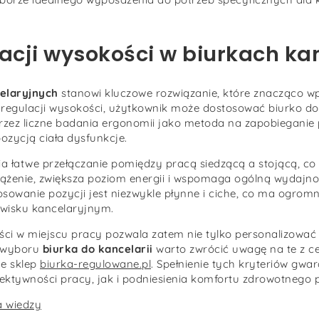
ulacji wysokości w biurkach k
elaryjnych
stanowi kluczowe rozwiązanie, które znacząco w
j regulacji wysokości, użytkownik może dostosować biurko do
 przez liczne badania ergonomii jako metoda na zapobiegan
ozycją ciała dysfunkcje.
 łatwe przełączanie pomiędzy pracą siedzącą a stojącą, co 
rążenie, zwiększa poziom energii i wspomaga ogólną wydajno
osowanie pozycji jest niezwykle płynne i ciche, co ma ogrom
wisku kancelaryjnym.
ści w miejscu pracy pozwala zatem nie tylko personalizować 
c wyboru
biurka do kancelarii
warto zwrócić uwagę na te z ce
je sklep
biurka-regulowane.pl
. Spełnienie tych kryteriów gwar
fektywności pracy, jak i podniesienia komfortu zdrowotnego
 wiedzy