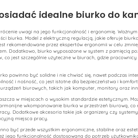
osiadać idealne biurko do kan
zwrócenie uwagi na jego funkcjonalność i ergonomię. Ważny
ci biurka. Model z elektryczną regulacją, jakie oferuje biurk
o jest rekomendowane przez ekspertów ergonomii w celu zmni
em. Dodatkowo, biurko wyposażone w system z pamięcią poz
 co jest szczególnie użyteczne w biurach, gdzie pracownicy 
rko powinno być solidne i nie chwiać się, nawet podczas in
ilność i nośność, co jest istotne dla bezpieczeństwa i komfo
urządzeń biurowych, takich jak komputer, monitory oraz inn
łaszcza w miejscach o wysokim standardzie estetycznym. M
harmonijne wkomponowanie biurka w przestrzeń biurową, co 
 pracy. Dodatkowe akcesoria takie jak organizery czy syste
cyjną miejsca pracy.
nno być przede wszystkim ergonomiczne, stabilne oraz est
nież jego funkcjonalność dostosowana do potrzeb użytkowni