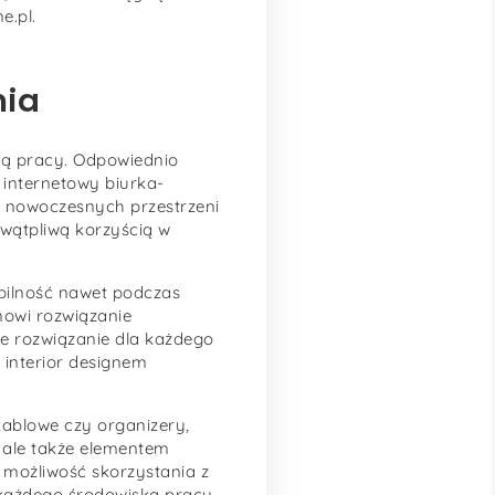
e.pl.
mia
ią pracy. Odpowiednio
 internetowy biurka-
by nowoczesnych przestrzeni
wątpliwą korzyścią w
bilność nawet podczas
nowi rozwiązanie
ne rozwiązanie dla każdego
 interior designem
kablowe czy organizery,
, ale także elementem
 możliwość skorzystania z
 każdego środowiska pracy.