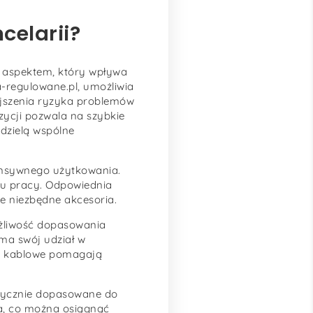
celarii?
m aspektem, który wpływa
a-regulowane.pl, umożliwia
ejszenia ryzyka problemów
ycji pozwala na szybkie
dzielą wspólne
tensywnego użytkowania.
rtu pracy. Odpowiednia
e niezbędne akcesoria.
ożliwość dopasowania
ma swój udział w
my kablowe pomagają
etycznie dopasowane do
ka, co można osiągnąć