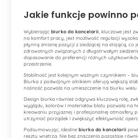
Jakie funkcje powinno p
Wybierając
biurko do kancelarii
, kluczowe jest 
na komfort pracy, jest możliwość regulacji wysokoś
płynną zmianę pozycji z siedzącej na stojącą, c
zdrowotnych związanych z długotrwałym siedzeni
dopasowanie do preferencji różnych użytkowników,
przestrzenie.
Stabilność jest kolejnym ważnym czynnikiem – biu
Biurka z podwójnym silnikiem oferują większą stab
nośność pozwala na umieszczenie na biurku wielu 
Design biurka również odgrywa kluczową rolę, zw
wyglądu, kolorów i materiałów blatu pozwala na 
kreowaniu przyjaznej i profesjonalnej atmosfery
utrzymać porządek i zwiększyć efektywność opera
Podsumowując, idealne
biurko do kancelarii
powi
reszty wnętrza. Nie bez znaczenia pozostaje rów