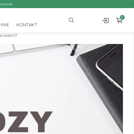
erpnia.
0
INIE
KONTAKT
ncelarii?