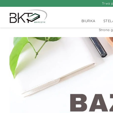
Trwa p
BIURKA
STEL
Strona 