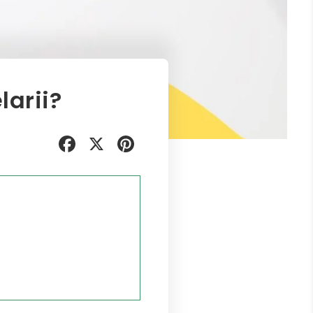
larii?
Facebook
X
Pinterest