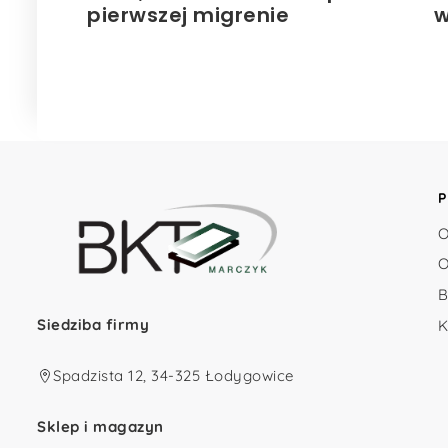
pierwszej migrenie
w
P
O
O
B
Siedziba firmy
K
Spadzista 12, 34-325 Łodygowice
Sklep i magazyn