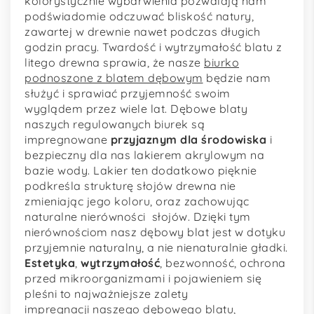
kolorystycznie wybarwienia pozwalają nam
podświadomie odczuwać bliskość natury,
zawartej w drewnie nawet podczas długich
godzin pracy. Twardość i wytrzymałość blatu z
litego drewna sprawia, że nasze
biurko
podnoszone z blatem dębowym
będzie nam
służyć i sprawiać przyjemność swoim
wyglądem przez wiele lat. Dębowe blaty
naszych regulowanych biurek są
impregnowane
przyjaznym
dla
środowiska
i
bezpieczny dla nas lakierem akrylowym na
bazie wody. Lakier ten dodatkowo pięknie
podkreśla strukturę słojów drewna nie
zmieniając jego koloru, oraz zachowując
naturalne nierówności słojów. Dzięki tym
nierównościom nasz dębowy blat jest w dotyku
przyjemnie naturalny, a nie nienaturalnie gładki.
Estetyka
,
wytrzymałość
, bezwonność, ochrona
przed mikroorganizmami i pojawieniem się
pleśni to najważniejsze zalety
impregnacji naszego dębowego blatu,