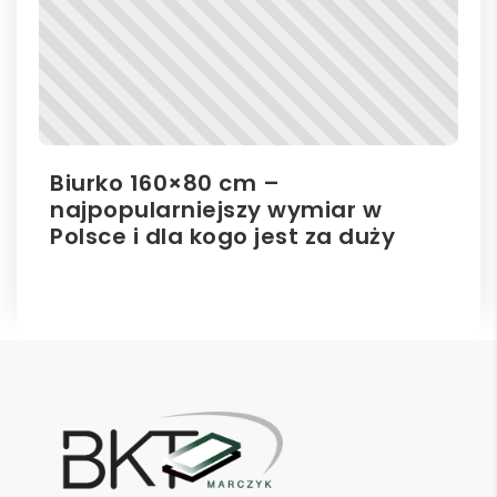
Biurko 160×80 cm –
Il
najpopularniejszy wymiar w
el
Polsce i dla kogo jest za duży
ro