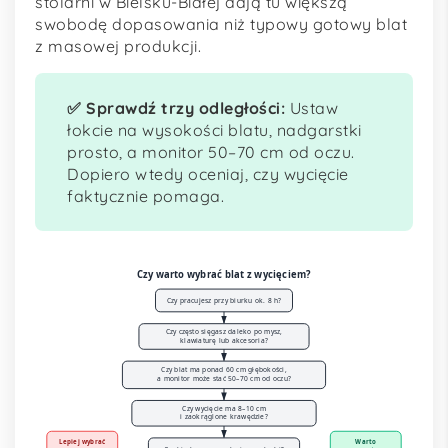
stolarni w Bielsku-Białej dają tu większą
swobodę dopasowania niż typowy gotowy blat
z masowej produkcji.
✅ Sprawdź trzy odległości:
Ustaw
łokcie na wysokości blatu, nadgarstki
prosto, a monitor 50–70 cm od oczu.
Dopiero wtedy oceniaj, czy wycięcie
faktycznie pomaga.
Czy warto wybrać blat z wycięciem?
Czy pracujesz przy biurku ok. 8 h?
Czy często sięgasz daleko po mysz,
klawiaturę lub akcesoria?
Czy blat ma ponad 60 cm głębokości,
a monitor może stać 50–70 cm od oczu?
Czy wycięcie ma 8–10 cm
i zaokrąglone krawędzie?
Lepiej wybrać
Warto