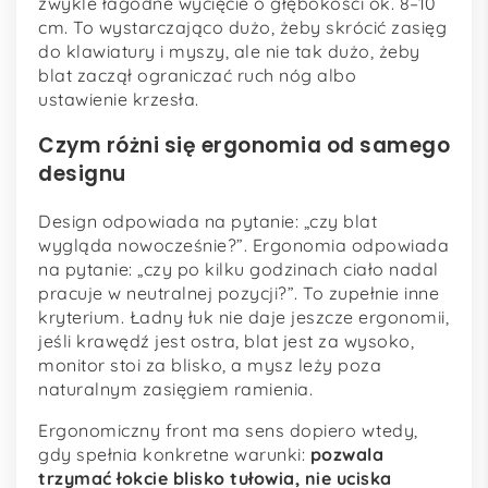
zwykle łagodne wycięcie o głębokości ok. 8–10
cm. To wystarczająco dużo, żeby skrócić zasięg
do klawiatury i myszy, ale nie tak dużo, żeby
blat zaczął ograniczać ruch nóg albo
ustawienie krzesła.
Czym różni się ergonomia od samego
designu
Design odpowiada na pytanie: „czy blat
wygląda nowocześnie?”. Ergonomia odpowiada
na pytanie: „czy po kilku godzinach ciało nadal
pracuje w neutralnej pozycji?”. To zupełnie inne
kryterium. Ładny łuk nie daje jeszcze ergonomii,
jeśli krawędź jest ostra, blat jest za wysoko,
monitor stoi za blisko, a mysz leży poza
naturalnym zasięgiem ramienia.
Ergonomiczny front ma sens dopiero wtedy,
gdy spełnia konkretne warunki:
pozwala
trzymać łokcie blisko tułowia, nie uciska