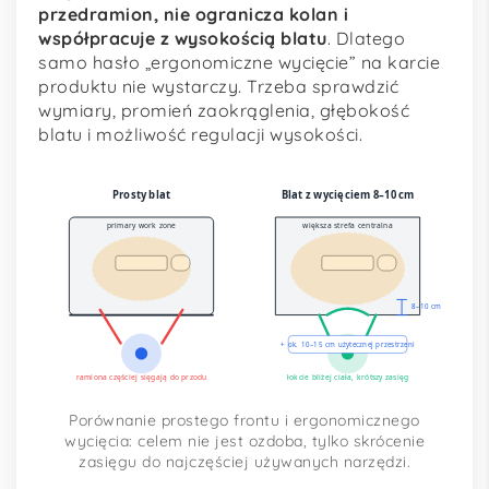
przedramion, nie ogranicza kolan i
współpracuje z wysokością blatu
. Dlatego
samo hasło „ergonomiczne wycięcie” na karcie
produktu nie wystarczy. Trzeba sprawdzić
wymiary, promień zaokrąglenia, głębokość
blatu i możliwość regulacji wysokości.
Prosty blat
Blat z wycięciem 8–10 cm
primary work zone
większa strefa centralna
8–10 cm
+ ok. 10–15 cm użytecznej przestrzeni
ramiona częściej sięgają do przodu
łokcie bliżej ciała, krótszy zasięg
Porównanie prostego frontu i ergonomicznego
wycięcia: celem nie jest ozdoba, tylko skrócenie
zasięgu do najczęściej używanych narzędzi.