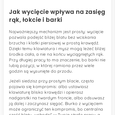
Jak wycięcie wpływa na zasięg
rąk, łokcie i barki
Najważniejszy mechanizm jest prosty: wycięcie
pozwala podejść bliżej blatu bez wciskania
brzucha i klatki piersiowej w prostą krawędź.
Dzięki temu klawiatura i mysz mogą leżeć bliżej
środka ciała, a nie na końcu wyciągniętych rąk.
Przy długiej pracy to ma znaczenie, bo barki nie
lubią pozycji, w której ramiona przez wiele
godzin są wysunięte do przodu.
Jeżeli siedzisz przy prostym blacie, często
pojawia się kompromis: albo ustawiasz
klawiaturę blisko krawędzi i opierasz
nadgarstki na twardym froncie, albo odsuwasz
ją dalej i zaczynasz sięgać. Biurko z wycięciem
może ograniczyć ten kompromis, bo centralna
część blatu „wchodzi” w Twoją strefę pracy, a