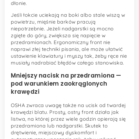
dłonie.
Jeśli łokcie uciekają na boki albo stale wiszą w
powietrzu, mięśnie barków pracują
niepotrzebnie. Jeżeli nadgarstki są mocno
zgięte do góry, zwiększa się napięcie w
przedramionach. Ergonomiczny front nie
naprawi złej techniki pisania, ale może ułatwić
ustawienie klawiatury i myszy tak, żeby ręce nie
musiały nadrabiać błędów całego stanowiska.
Mniejszy nacisk na przedramiona —
pod warunkiem zaokrąglonych
krawędzi
OSHA zwraca uwagę także na ucisk od twardej
krawędzi blatu. Prosty, ostry front działa jak
listwa, na której przez wiele godzin opierają się
przedramiona lub nadgarstki. Skutek to
drętwienie, miejscowy dyskomfort i