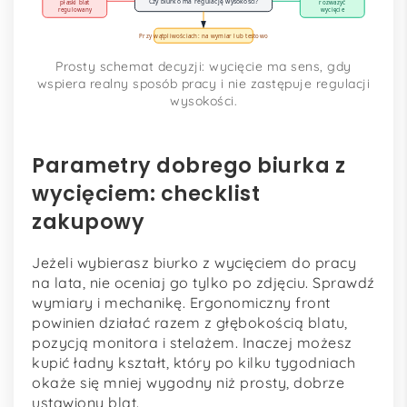
Czy biurko ma regulację wysokości?
płaski blat
rozważyć
regulowany
wycięcie
Przy wątpliwościach: na wymiar lub testowo
Prosty schemat decyzji: wycięcie ma sens, gdy
wspiera realny sposób pracy i nie zastępuje regulacji
wysokości.
Parametry dobrego biurka z
wycięciem: checklist
zakupowy
Jeżeli wybierasz biurko z wycięciem do pracy
na lata, nie oceniaj go tylko po zdjęciu. Sprawdź
wymiary i mechanikę. Ergonomiczny front
powinien działać razem z głębokością blatu,
pozycją monitora i stelażem. Inaczej możesz
kupić ładny kształt, który po kilku tygodniach
okaże się mniej wygodny niż prosty, dobrze
ustawiony blat.