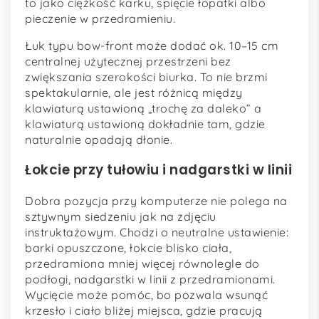
to jako ciężkość karku, spięcie łopatki albo
pieczenie w przedramieniu.
Łuk typu bow-front może dodać ok. 10–15 cm
centralnej użytecznej przestrzeni bez
zwiększania szerokości biurka. To nie brzmi
spektakularnie, ale jest różnicą między
klawiaturą ustawioną „trochę za daleko” a
klawiaturą ustawioną dokładnie tam, gdzie
naturalnie opadają dłonie.
Łokcie przy tułowiu i nadgarstki w linii
Dobra pozycja przy komputerze nie polega na
sztywnym siedzeniu jak na zdjęciu
instruktażowym. Chodzi o neutralne ustawienie:
barki opuszczone, łokcie blisko ciała,
przedramiona mniej więcej równolegle do
podłogi, nadgarstki w linii z przedramionami.
Wycięcie może pomóc, bo pozwala wsunąć
krzesło i ciało bliżej miejsca, gdzie pracują