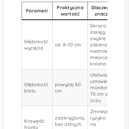
Praktyczna
Dlaczego ma
Parametr
wartość
znaczenie
Skraca
zasięg, ale
zwykle nie
Głębokość
ok. 8–10 cm
zabiera
wycięcia
nadmiernie
miejsca na
kolana.
Ułatwia
ustawienie
Głębokość
powyżej 60
monitora 50–
blatu
cm
70 cm od
oczu.
Zmniejsza
zaokrąglona,
ryzyko ucisku
Krawędź
bez ostrych
na
frontu