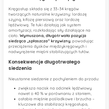
Kręgosłup składa się z 33–34 kręgów
tworzących naturalne krzywizny: lordozę
szyjną, kifozę piersiową oraz lordozę
lędźwiową. Te łuki działają jak system
amortyzacji, rozkładając siły działające na
ciało.
Wymuszona, długotrwała pozycja
siedząca „spłaszcza” krzywizny
, powodując
przeciążenia dysków międzykręgowych i
nadwyrężenie mięśni stabilizujących tułów.
Konsekwencje długotrwałego
siedzenia
Nieustanne siedzenie z pochyleniem do przodu:
zwiększa nacisk na odcinek lędźwiowy
nawet o 40 % w porównaniu z staniem,
osłabia mięśnie pośladkowe i brzucha –
kluczowe dla stabilizacji kręgosłupa,