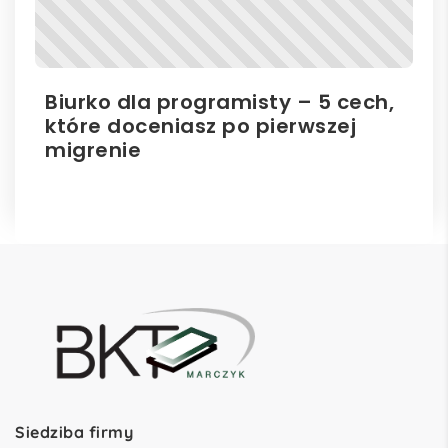
Biurko dla programisty – 5 cech,
Bi
które doceniasz po pierwszej
hu
migrenie
Siedziba firmy