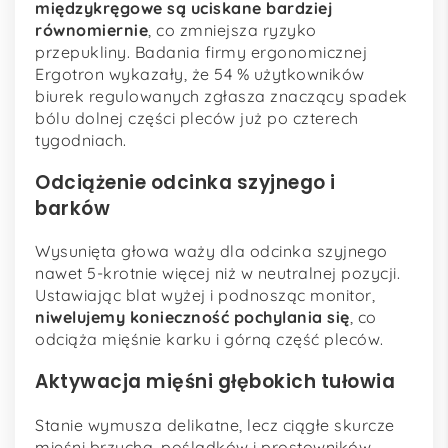
międzykręgowe są uciskane bardziej
równomiernie
, co zmniejsza ryzyko
przepukliny. Badania firmy ergonomicznej
Ergotron wykazały, że 54 % użytkowników
biurek regulowanych zgłasza znaczący spadek
bólu dolnej części pleców już po czterech
tygodniach.
Odciążenie odcinka szyjnego i
barków
Wysunięta głowa waży dla odcinka szyjnego
nawet 5-krotnie więcej niż w neutralnej pozycji.
Ustawiając blat wyżej i podnosząc monitor,
niwelujemy konieczność pochylania się
, co
odciąża mięśnie karku i górną część pleców.
Aktywacja mięśni głębokich tułowia
Stanie wymusza delikatne, lecz ciągłe skurcze
mięśni brzucha, pośladków i prostowników