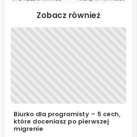
Zobacz również
Biurko dla programisty – 5 cech,
Bi
które doceniasz po pierwszej
hu
migrenie