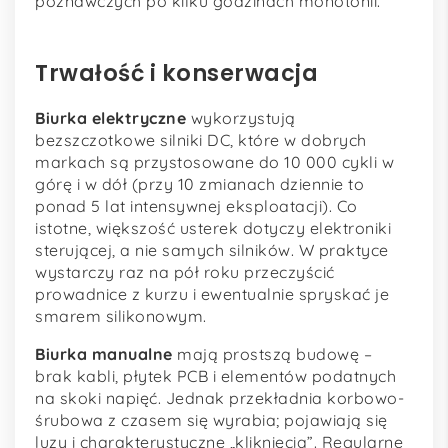
poznawczych po kilku godzinach monotonii.
Trwałość i konserwacja
Biurka elektryczne
wykorzystują
bezszczotkowe silniki DC, które w dobrych
markach są przystosowane do 10 000 cykli w
górę i w dół (przy 10 zmianach dziennie to
ponad 5 lat intensywnej eksploatacji). Co
istotne, większość usterek dotyczy elektroniki
sterującej, a nie samych silników. W praktyce
wystarczy raz na pół roku przeczyścić
prowadnice z kurzu i ewentualnie spryskać je
smarem silikonowym.
Biurka manualne
mają prostszą budowę –
brak kabli, płytek PCB i elementów podatnych
na skoki napięć. Jednak przekładnia korbowo-
śrubowa z czasem się wyrabia; pojawiają się
luzy i charakterystyczne „kliknięcia”. Regularne