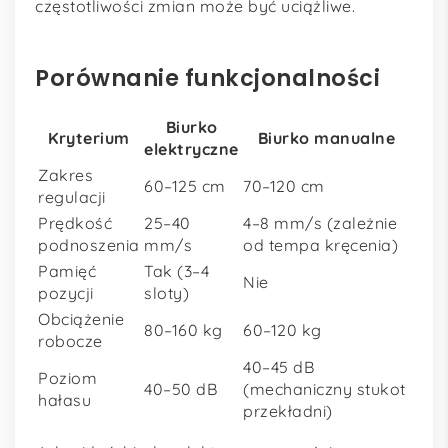
częstotliwości zmian może być uciążliwe.
Porównanie funkcjonalności
Biurko
Kryterium
Biurko manualne
elektryczne
Zakres
60–125 cm
70–120 cm
regulacji
Prędkość
25–40
4–8 mm/s (zależnie
podnoszenia
mm/s
od tempa kręcenia)
Pamięć
Tak (3–4
Nie
pozycji
sloty)
Obciążenie
80–160 kg
60–120 kg
robocze
40–45 dB
Poziom
40–50 dB
(mechaniczny stukot
hałasu
przekładni)