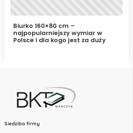
Biurko 160×80 cm –
Il
najpopularniejszy wymiar w
el
Polsce i dla kogo jest za duży
ro
Siedziba firmy