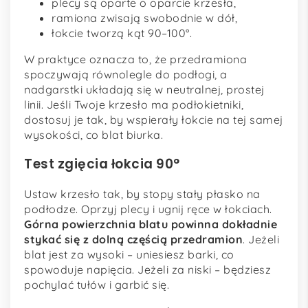
plecy są oparte o oparcie krzesła,
ramiona zwisają swobodnie w dół,
łokcie tworzą kąt 90–100°.
W praktyce oznacza to, że przedramiona
spoczywają równolegle do podłogi, a
nadgarstki układają się w neutralnej, prostej
linii. Jeśli Twoje krzesło ma podłokietniki,
dostosuj je tak, by wspierały łokcie na tej samej
wysokości, co blat biurka.
Test zgięcia łokcia 90°
Ustaw krzesło tak, by stopy stały płasko na
podłodze. Oprzyj plecy i ugnij ręce w łokciach.
Górna powierzchnia blatu powinna dokładnie
stykać się z dolną częścią przedramion
. Jeżeli
blat jest za wysoki – uniesiesz barki, co
spowoduje napięcia. Jeżeli za niski – będziesz
pochylać tułów i garbić się.