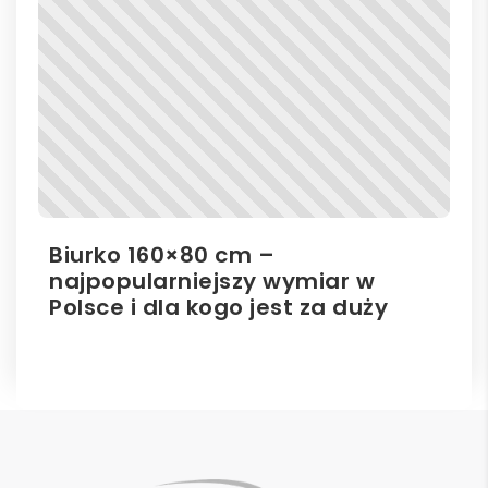
Biurko 160×80 cm –
Il
najpopularniejszy wymiar w
el
Polsce i dla kogo jest za duży
ro