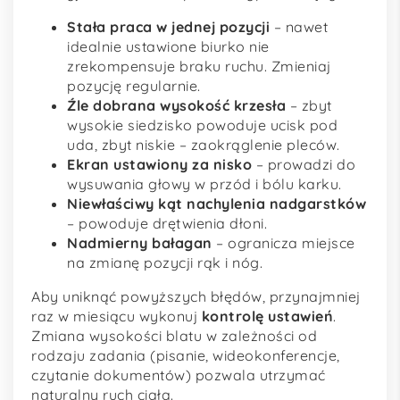
Stała praca w jednej pozycji
– nawet
idealnie ustawione biurko nie
zrekompensuje braku ruchu. Zmieniaj
pozycję regularnie.
Źle dobrana wysokość krzesła
– zbyt
wysokie siedzisko powoduje ucisk pod
uda, zbyt niskie – zaokrąglenie pleców.
Ekran ustawiony za nisko
– prowadzi do
wysuwania głowy w przód i bólu karku.
Niewłaściwy kąt nachylenia nadgarstków
– powoduje drętwienia dłoni.
Nadmierny bałagan
– ogranicza miejsce
na zmianę pozycji rąk i nóg.
Aby uniknąć powyższych błędów, przynajmniej
raz w miesiącu wykonuj
kontrolę ustawień
.
Zmiana wysokości blatu w zależności od
rodzaju zadania (pisanie, wideokonferencje,
czytanie dokumentów) pozwala utrzymać
naturalny ruch ciała.