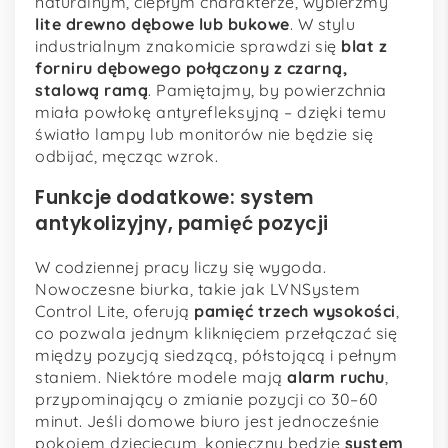
naturalnym, ciepłym charakterze, wybierzmy
lite drewno dębowe lub bukowe
. W stylu
industrialnym znakomicie sprawdzi się
blat z
forniru dębowego połączony z czarną,
stalową ramą
. Pamiętajmy, by powierzchnia
miała powłokę antyrefleksyjną – dzięki temu
światło lampy lub monitorów nie będzie się
odbijać, męcząc wzrok.
Funkcje dodatkowe: system
antykolizyjny, pamięć pozycji
W codziennej pracy liczy się wygoda.
Nowoczesne biurka, takie jak LVNSystem
Control Lite, oferują
pamięć trzech wysokości
,
co pozwala jednym kliknięciem przełączać się
między pozycją siedzącą, półstojącą i pełnym
staniem. Niektóre modele mają
alarm ruchu
,
przypominający o zmianie pozycji co 30–60
minut. Jeśli domowe biuro jest jednocześnie
pokojem dziecięcym, konieczny będzie
system