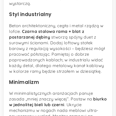
wystarczą.
Styl industrialny
Beton architektoniczny, cegła i metal rządzą w
lofcie.
Czarna stalowa rama + blat z
postarzanej dębiny
stworzą spójny duet z
surowymi ścianami. Dodaj loftowy stołek
barowy z regulacją wysokości – będziesz mógł
pracować półstojąc. Pamiętaj o dobrze
poprowadzonych kablach; w industrialu widać
każdy detal, dlatego metalowy kanał kablowy
w kolorze ramy będzie strzałem w dziesiątkę.
Minimalizm
W minimalistycznych aranżacjach panuje
zasada „mniej znaczy więcej”. Postaw na
biurko
w jednolitej bieli lub czerni
. Ukrycie
mechanizmu w nogach nada meblowi ultra­