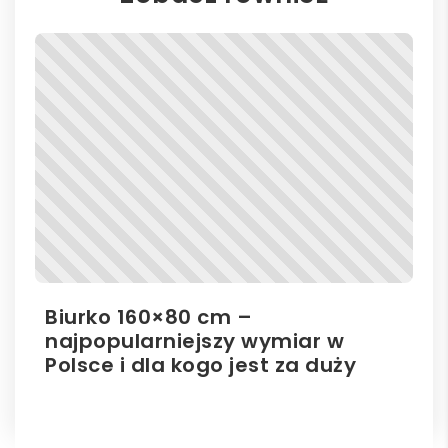
Biurko 160×80 cm –
Il
najpopularniejszy wymiar w
el
Polsce i dla kogo jest za duży
ro