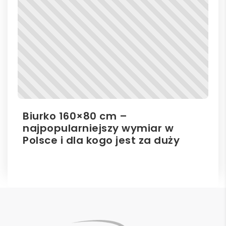
Biurko 160×80 cm –
Il
najpopularniejszy wymiar w
el
Polsce i dla kogo jest za duży
ro