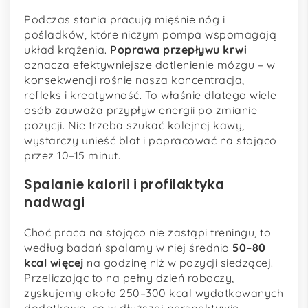
Podczas stania pracują mięśnie nóg i
pośladków, które niczym pompa wspomagają
układ krążenia.
Poprawa przepływu krwi
oznacza efektywniejsze dotlenienie mózgu – w
konsekwencji rośnie nasza koncentracja,
refleks i kreatywność. To właśnie dlatego wiele
osób zauważa przypływ energii po zmianie
pozycji. Nie trzeba szukać kolejnej kawy,
wystarczy unieść blat i popracować na stojąco
przez 10–15 minut.
Spalanie kalorii i profilaktyka
nadwagi
Choć praca na stojąco nie zastąpi treningu, to
według badań spalamy w niej średnio
50–80
kcal więcej
na godzinę niż w pozycji siedzącej.
Przeliczając to na pełny dzień roboczy,
zyskujemy około 250–300 kcal wydatkowanych
dodatkowo, co w dłuższej perspektywie