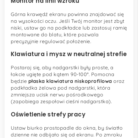
Monitor na linii wzroku
Górna krawędź ekranu powinna znajdować się
na wysokości oczu. Jeśli Twój monitor jest zbyt
niski, ustaw go na podkładce lub zastosuj ramię
montowane do blatu, które pozwala
precyzyjnie regulować położenie.
Klawiatura i mysz w neutralnej strefie
Postaraj się, aby nadgarstki były proste, a
łokcie ugięte pod kątem 90-100°. Pomocna
będzie
płaska klawiatura niskoprofilowa
oraz
podkładka żelowa pod nadgarstki, która
zmniejsza ucisk nerwu pośrodkowego
(zapobiega zespołowi cieśni nadgarstka).
Oświetlenie strefy pracy
Ustaw biurko prostopadle do okna, by światło
dzienne nie odbijało się od ekranu. Po zmroku