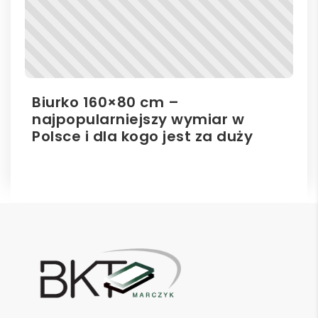
Biurko 160×80 cm –
Il
najpopularniejszy wymiar w
el
Polsce i dla kogo jest za duży
ro