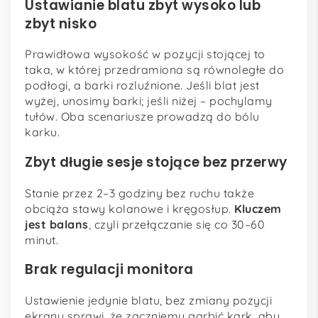
Ustawianie blatu zbyt wysoko lub
zbyt nisko
Prawidłowa wysokość w pozycji stojącej to
taka, w której przedramiona są równoległe do
podłogi, a barki rozluźnione. Jeśli blat jest
wyżej, unosimy barki; jeśli niżej – pochylamy
tułów. Oba scenariusze prowadzą do bólu
karku.
Zbyt długie sesje stojące bez przerwy
Stanie przez 2–3 godziny bez ruchu także
obciąża stawy kolanowe i kręgosłup.
Kluczem
jest balans
, czyli przełączanie się co 30–60
minut.
Brak regulacji monitora
Ustawienie jedynie blatu, bez zmiany pozycji
ekranu sprawi, że zaczniemy garbić kark, aby