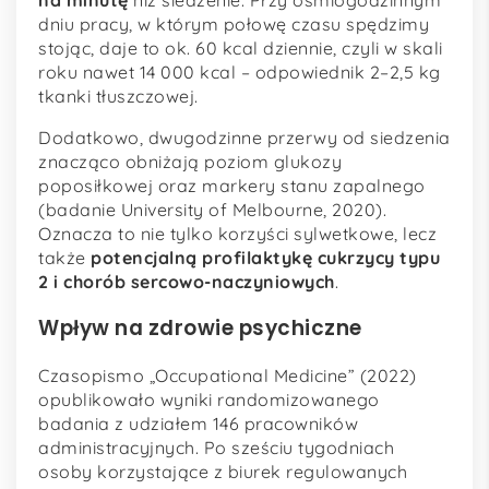
na minutę
niż siedzenie. Przy ośmiogodzinnym
dniu pracy, w którym połowę czasu spędzimy
stojąc, daje to ok. 60 kcal dziennie, czyli w skali
roku nawet 14 000 kcal – odpowiednik 2–2,5 kg
tkanki tłuszczowej.
Dodatkowo, dwugodzinne przerwy od siedzenia
znacząco obniżają poziom glukozy
poposiłkowej oraz markery stanu zapalnego
(badanie University of Melbourne, 2020).
Oznacza to nie tylko korzyści sylwetkowe, lecz
także
potencjalną profilaktykę cukrzycy typu
2 i chorób sercowo-naczyniowych
.
Wpływ na zdrowie psychiczne
Czasopismo „Occupational Medicine” (2022)
opublikowało wyniki randomizowanego
badania z udziałem 146 pracowników
administracyjnych. Po sześciu tygodniach
osoby korzystające z biurek regulowanych