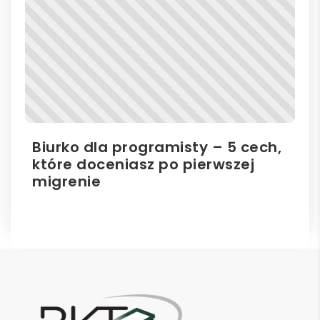
Biurko dla programisty – 5 cech,
Bi
które doceniasz po pierwszej
hu
migrenie