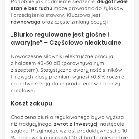
Podobnie jak nadmierne siedzenie,
długotrwałe
stanie bez ruchu
może prowadzić do żylaków
i przeciążenia stawów. Kluczowa jest
równowaga
oraz częste zmiany pozycji.
„Biurko regulowane jest głośne i
awaryjne” – Częściowo nieaktualne
Nowoczesne siłowniki elektryczne pracują
z hałasem 40–50 dB (porównywalnym
z szeptem). Statystyczna awaryjność silników
liniowych klasy premium wynosi <0,3 % rocznie,
co potwierdzają dane producentów z branży
meblowej.
Koszt zakupu
Choć cena biurka regulowanego bywa wyższa
niż tradycyjnego,
zwrot z inwestycji
następuje
szybko. Przyjmując wzrost produktywności o 10
%, pracownik o pensji 6000 zł brutto miesięcznie