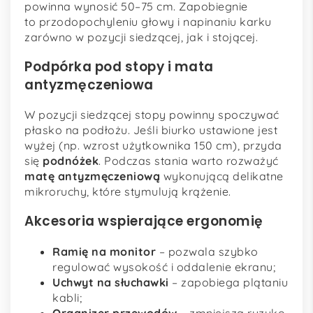
powinna wynosić 50–75 cm. Zapobiegnie
to przodopochyleniu głowy i napinaniu karku
zarówno w pozycji siedzącej, jak i stojącej.
Podpórka pod stopy i mata
antyzmęczeniowa
W pozycji siedzącej stopy powinny spoczywać
płasko na podłożu. Jeśli biurko ustawione jest
wyżej (np. wzrost użytkownika 150 cm), przyda
się
podnóżek
. Podczas stania warto rozważyć
matę antyzmęczeniową
wykonującą delikatne
mikroruchy, które stymulują krążenie.
Akcesoria wspierające ergonomię
Ramię na monitor
– pozwala szybko
regulować wysokość i oddalenie ekranu;
Uchwyt na słuchawki
– zapobiega plątaniu
kabli;
Organizer przewodów
– zmniejsza ryzyko