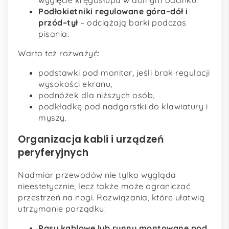
wygięcie kręgosłupa w dolnym odcinku.
Podłokietniki regulowane góra–dół i
przód–tył
– odciążają barki podczas
pisania.
Warto też rozważyć:
podstawki pod monitor, jeśli brak regulacji
wysokości ekranu,
podnóżek dla niższych osób,
podkładkę pod nadgarstki do klawiatury i
myszy.
Organizacja kabli i urządzeń
peryferyjnych
Nadmiar przewodów nie tylko wygląda
nieestetycznie, lecz także może ograniczać
przestrzeń na nogi. Rozwiązania, które ułatwią
utrzymanie porządku:
Pasy kablowe lub rynny montowane pod