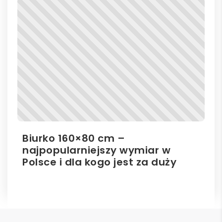
Biurko 160×80 cm –
Il
najpopularniejszy wymiar w
el
Polsce i dla kogo jest za duży
ro