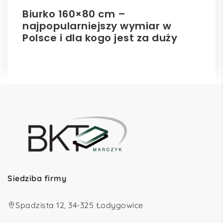
Biurko 160×80 cm –
Il
najpopularniejszy wymiar w
el
Polsce i dla kogo jest za duży
ro
Siedziba firmy
Spadzista 12, 34-325 Łodygowice