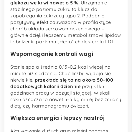
glukozy we krwi nawet o 5 %
. Utrzymanie
stabilnego poziomu cukru to klucz do
zapobiegania cukrzycy typu 2. Podobnie
pozytywny efekt zauważono w profilaktyce
chorób układu sercowo-naczyniowego –
głównie dzięki lepszemu metabolizmowi lipidów
i obniżeniu poziomu „złego” cholesterolu LDL.
Wspomaganie kontroli wagi
Stanie spala średnio 0,15–0,2 kcal więcej na
minutę niż siedzenie. Choć liczby wydają się
niewielkie,
przekłada się to na około 50–100
dodatkowych kalorii dziennie
przy kilku
godzinach pracy w pozycji stojącej. W skali
roku oznacza to nawet 3–5 kg mniej bez zmiany
diety czy harmonogramu ćwiczeń.
Większa energia i lepszy nastrój
Aktywowanie dużych grup mięśni podczas