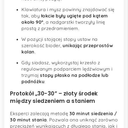
Klawiatura i mysz powinny znajdować się
tak, aby
łokcie były ugięte pod kątem
około 90°
, a nadgarstki tworzyły linię
prostą z przedramieniem.
W pozycji stojącej stopy ustaw na
szerokość bioder,
unikając przeprostów
kolan
.
Gdy siadasz, wykorzystaj krzesło z
regulowanym podparciem lędźwiowym i
trzymaj
stopy płasko na podłodze lub
podnóżku
.
Protokół „30-30” – złoty środek
między siedzeniem a staniem
Eksperci zalecają metodę
30 minut siedzenia /
30 minut stania
. Pozwala ona uniknąć zarówno
przeciążeń wynikających z długiego stania, jak i