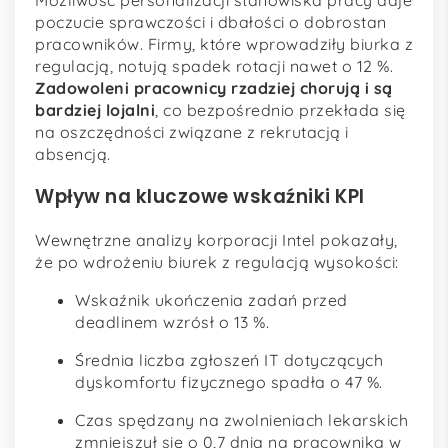
Możliwość personalizacji stanowiska pracy daje
poczucie sprawczości i dbałości o dobrostan
pracowników. Firmy, które wprowadziły biurka z
regulacją, notują spadek rotacji nawet o 12 %.
Zadowoleni pracownicy rzadziej chorują i są
bardziej lojalni
, co bezpośrednio przekłada się
na oszczędności związane z rekrutacją i
absencją.
Wpływ na kluczowe wskaźniki KPI
Wewnętrzne analizy korporacji Intel pokazały,
że po wdrożeniu biurek z regulacją wysokości:
Wskaźnik ukończenia zadań przed
deadlinem wzrósł o 13 %.
Średnia liczba zgłoszeń IT dotyczących
dyskomfortu fizycznego spadła o 47 %.
Czas spędzany na zwolnieniach lekarskich
zmniejszył się o 0,7 dnia na pracownika w