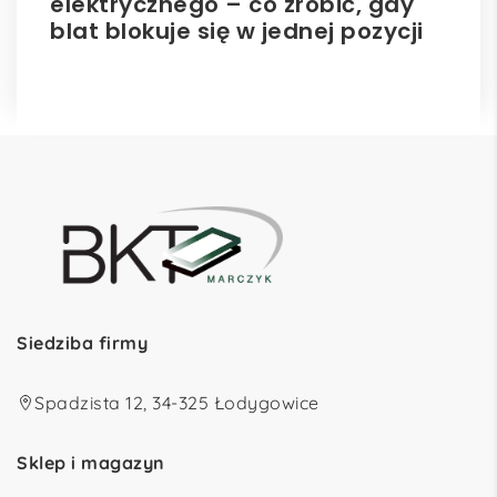
elektrycznego – co zrobić, gdy
hu
blat blokuje się w jednej pozycji
Siedziba firmy
Spadzista 12, 34-325 Łodygowice
Sklep i magazyn