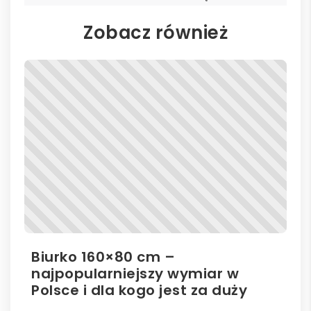
Zobacz również
Biurko 160×80 cm –
Il
najpopularniejszy wymiar w
el
Polsce i dla kogo jest za duży
ro