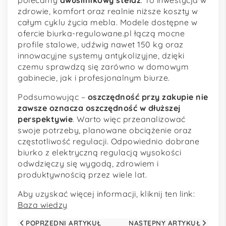
polecamy
dwusilnikowy stelaż
. To inwestycja w
zdrowie, komfort oraz realnie niższe koszty w
całym cyklu życia mebla. Modele dostępne w
ofercie biurka-regulowane.pl łączą mocne
profile stalowe, udźwig nawet 150 kg oraz
innowacyjne systemy antykolizyjne, dzięki
czemu sprawdzą się zarówno w domowym
gabinecie, jak i profesjonalnym biurze.
Podsumowując –
oszczędność przy zakupie nie
zawsze oznacza oszczędność w dłuższej
perspektywie
. Warto więc przeanalizować
swoje potrzeby, planowane obciążenie oraz
częstotliwość regulacji. Odpowiednio dobrane
biurko z elektryczną regulacją wysokości
odwdzięczy się wygodą, zdrowiem i
produktywnością przez wiele lat.
Aby uzyskać więcej informacji, kliknij ten link:
Baza wiedzy
POPRZEDNI ARTYKUŁ
NASTĘPNY ARTYKUŁ