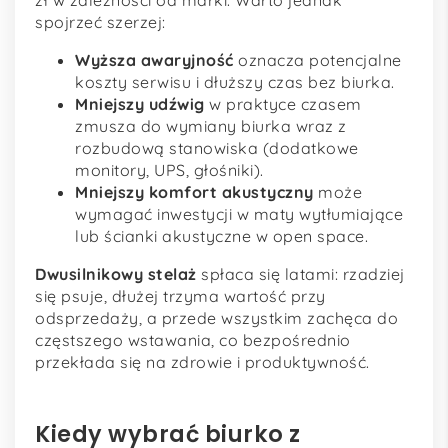
zł w zależności od marki. Warto jednak
spojrzeć szerzej:
Wyższa awaryjność
oznacza potencjalne
koszty serwisu i dłuższy czas bez biurka.
Mniejszy udźwig
w praktyce czasem
zmusza do wymiany biurka wraz z
rozbudową stanowiska (dodatkowe
monitory, UPS, głośniki).
Mniejszy komfort akustyczny
może
wymagać inwestycji w maty wytłumiające
lub ścianki akustyczne w open space.
Dwusilnikowy stelaż
spłaca się latami: rzadziej
się psuje, dłużej trzyma wartość przy
odsprzedaży, a przede wszystkim zachęca do
częstszego wstawania, co bezpośrednio
przekłada się na zdrowie i produktywność.
Kiedy wybrać biurko z