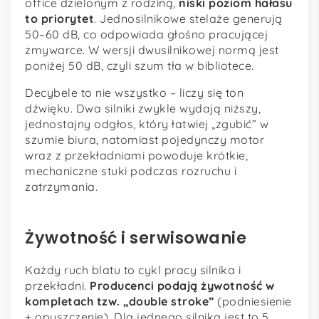
office dzielonym z rodziną,
niski poziom hałasu
to priorytet
. Jednosilnikowe stelaże generują
50–60 dB, co odpowiada głośno pracującej
zmywarce. W wersji dwusilnikowej normą jest
poniżej 50 dB, czyli szum tła w bibliotece.
Decybele to nie wszystko – liczy się ton
dźwięku. Dwa silniki zwykle wydają niższy,
jednostajny odgłos, który łatwiej „zgubić” w
szumie biura, natomiast pojedynczy motor
wraz z przekładniami powoduje krótkie,
mechaniczne stuki podczas rozruchu i
zatrzymania.
Żywotność i serwisowanie
Każdy ruch blatu to cykl pracy silnika i
przekładni.
Producenci podają żywotność w
kompletach tzw. „double stroke”
(podniesienie
+ opuszczenie). Dla jednego silnika jest to 5