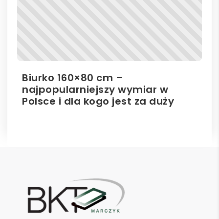
Biurko 160×80 cm –
Il
najpopularniejszy wymiar w
el
Polsce i dla kogo jest za duży
ro