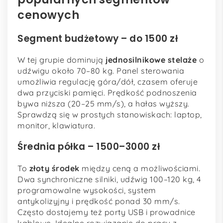
cenowych
Segment budżetowy – do 1500 zł
W tej grupie dominują
jednosilnikowe stelaże
o
udźwigu około 70–80 kg. Panel sterowania
umożliwia regulację góra/dół, czasem oferuje
dwa przyciski pamięci. Prędkość podnoszenia
bywa niższa (20–25 mm/s), a hałas wyższy.
Sprawdzą się w prostych stanowiskach: laptop,
monitor, klawiatura.
Średnia półka – 1500–3000 zł
To
złoty środek
między ceną a możliwościami.
Dwa synchroniczne silniki, udźwig 100–120 kg, 4
programowalne wysokości, system
antykolizyjny i prędkość ponad 30 mm/s.
Często dostajemy też porty USB i prowadnice
kablowe. Idealne rozwiązanie do pracy z