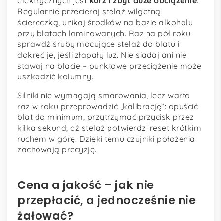
elektrycznych jest
kurz i zbyt duże obciążenie
.
Regularnie przecieraj stelaż wilgotną
ściereczką, unikaj środków na bazie alkoholu
przy blatach laminowanych. Raz na pół roku
sprawdź śruby mocujące stelaż do blatu i
dokręć je, jeśli złapały luz. Nie siadaj ani nie
stawaj na blacie – punktowe przeciążenie może
uszkodzić kolumny.
Silniki nie wymagają smarowania, lecz warto
raz w roku przeprowadzić „kalibrację”: opuścić
blat do minimum, przytrzymać przycisk przez
kilka sekund, aż stelaż potwierdzi reset krótkim
ruchem w górę. Dzięki temu czujniki położenia
zachowają precyzję.
Cena a jakość – jak nie
przepłacić, a jednocześnie nie
żałować?