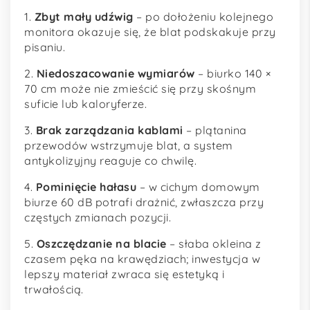
1.
Zbyt mały udźwig
– po dołożeniu kolejnego
monitora okazuje się, że blat podskakuje przy
pisaniu.
2.
Niedoszacowanie wymiarów
– biurko 140 ×
70 cm może nie zmieścić się przy skośnym
suficie lub kaloryferze.
3.
Brak zarządzania kablami
– plątanina
przewodów wstrzymuje blat, a system
antykolizyjny reaguje co chwilę.
4.
Pominięcie hałasu
– w cichym domowym
biurze 60 dB potrafi drażnić, zwłaszcza przy
częstych zmianach pozycji.
5.
Oszczędzanie na blacie
– słaba okleina z
czasem pęka na krawędziach; inwestycja w
lepszy materiał zwraca się estetyką i
trwałością.