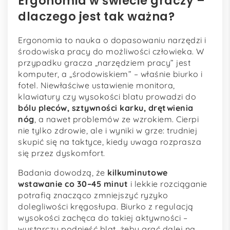
Ergonomia w świecie graczy –
dlaczego jest tak ważna?
Ergonomia to nauka o dopasowaniu narzędzi i
środowiska pracy do możliwości człowieka. W
przypadku gracza „narzędziem pracy” jest
komputer, a „środowiskiem” – właśnie biurko i
fotel. Niewłaściwe ustawienie monitora,
klawiatury czy wysokości blatu prowadzi do
bólu pleców, sztywności karku, drętwienia
nóg
, a nawet problemów ze wzrokiem. Cierpi
nie tylko zdrowie, ale i wyniki w grze: trudniej
skupić się na taktyce, kiedy uwaga rozprasza
się przez dyskomfort.
Badania dowodzą, że
kilkuminutowe
wstawanie co 30–45 minut
i lekkie rozciąganie
potrafią znacząco zmniejszyć ryzyko
dolegliwości kręgosłupa. Biurko z regulacją
wysokości zachęca do takiej aktywności –
wystarczy podnieść blat, żeby grać dalej na