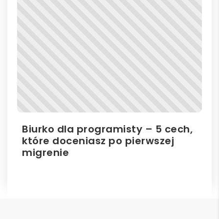
Biurko dla programisty – 5 cech,
Bi
które doceniasz po pierwszej
hu
migrenie